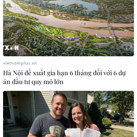
#Hoàng tử Anh Harry
#Hoàng gia Anh
#Nữ hoàng Elizabeth II
Anh
vietnamplus.vn
Hà Nội đề xuất gia hạn 6 tháng đối với 6 dự
án đầu tư quy mô lớn
Theo dõi VietnamPlus