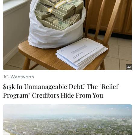
cách ngoại giao, mộttrong những điểm đến tiếp
theo của hoàng tử tại nước ngoài có thể sẽ
làAfghanistan.
[
Hoàng tử Anh đạt đủ chuẩn lái
trực thăng Apache
]
Sau khi đào tạo 18 tháng để
trở thành một phi công trực thăng tấn công
Apache,hoàng tử đã thể hiện rõ ràng ý định
được trở lại Afghanistan./.
S.N (Vietnam+)
JG Wentworth
$15k In Unmanageable Debt? The "Relief
Program" Creditors Hide From You