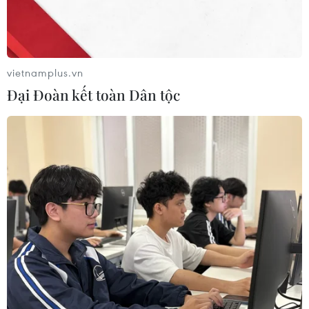
“Tỏa sáng Nghị lực Việt” 2026 đồng
hành cùng thanh niên khuyết tật
04/08/2026 11:14
vietnamplus.vn
Đại Đoàn kết toàn Dân tộc
“Tổ trưởng” ở vùng biên vừa giỏi giữ
rừng, vừa khéo vận động bà con
04/08/2026 07:44
Quảng Ngãi: Kỳ vọng vào những
Trưởng thôn “GenZ” ở vùng sâu,
vùng xa
31/07/2026 23:00