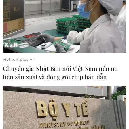
vietnamplus.vn
Chuyên gia Nhật Bản nói Việt Nam nên ưu
tiên sản xuất và đóng gói chip bán dẫn
#Huyền thoại gò Rồng Ấp
#vua Lý Công Uẩn
#vở kịch
#Triều Lý
#Kinh đô Thăng Long
TP. Hà Nội
Theo dõi VietnamPlus