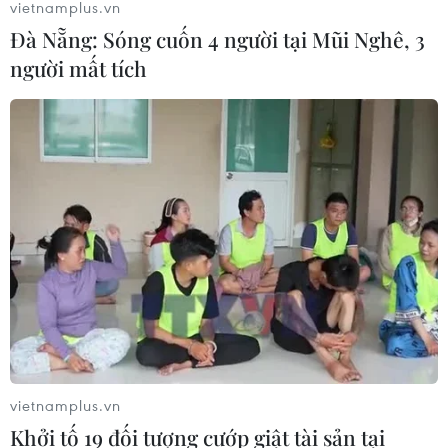
vietnamplus.vn
Đà Nẵng: Sóng cuốn 4 người tại Mũi Nghê, 3
người mất tích
vietnamplus.vn
TIN CÙNG CHUYÊN MỤC
Khởi tố 19 đối tượng cướp giật tài sản tại