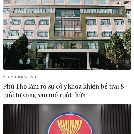
Thanh
01/05/2019 23:43
Tự hào là vùng đất cổ có tuổi đời hơn bốn nghìn năm
tuổi, Di tích Quốc gia núi và đền Đồng Cổ (xã Yên Thọ,
huyện Yên Định) đã đi vào lịch sử như một huyền thoại
gắn liền với tên gọi Thanh Hóa.
vietnamplus.vn
Phú Thọ làm rõ sự cố y khoa khiến bé trai 8
tuổi tử vong sau mổ ruột thừa