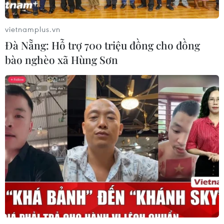
06/08/2026 09:58
vietnamplus.vn
Đà Nẵng: Hỗ trợ 700 triệu đồng cho đồng
Tà áo truyền thống “đan kết” tình
bào nghèo xã Hùng Sơn
hữu nghị 50 năm Việt Nam-Thái Lan
06/08/2026 07:30
Nâng cấp Quảng Ninh, Bắc Ninh:
Tạo tiền đề phát triển văn hóa du lịch
địa phương
06/08/2026 07:30
Chủ tịch Quốc hội Thái Lan dự khai
mạc Triển lãm 50 năm quan hệ ngoại
giao Việt Nam-Thái Lan