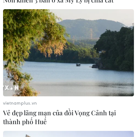
Đưa tranh AI vào nhóm nguy cơ cần
ngăn chặn để bảo vệ di sản nghề làm
tranh Đông Hồ
05/08/2026 08:38
Sẵn sàng cho Lễ hội Việt Nam-Hàn
Quốc thành phố Đà Nẵng 2026
05/08/2026 07:46
vietnamplus.vn
Xem thêm
Vẻ đẹp lãng mạn của đồi Vọng Cảnh tại
thành phố Huế