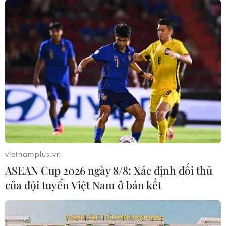
cùng đoàn hậu duệ nhà Lý trong nước và Hàn Quốc về
dự Lễ hội Đền Đô năm 2019 và kỷ niệm 1009 năm ngày
vua Lý Thái Tổ-Lý Công Uẩn đăng quang Hoàng đế.
vietnamplus.vn
ASEAN Cup 2026 ngày 8/8: Xác định đối thủ
của đội tuyển Việt Nam ở bán kết
Đền Đồng Cổ - Hồn thiêng nguồn cội xứ