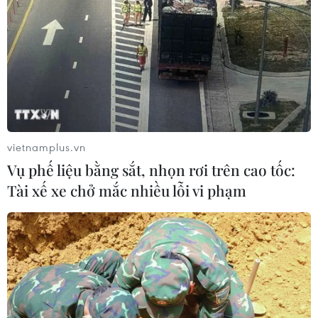
dội, Áo dài - Hanbok 'khoe sắc' bên
sông Hàn
07/08/2026 04:39
Để di sản ướp trà sen Quảng An luôn
song hành cùng nhịp sống đương
đại
vietnamplus.vn
07/08/2026 03:40
Vụ phế liệu bằng sắt, nhọn rơi trên cao tốc:
Tài xế xe chở mắc nhiều lỗi vi phạm
Nghệ nhân Đặng Văn Hậu
thổi sức sống mới cho nghệ thuật tò
he truyền thống
07/08/2026 03:19
Nghị quyết số 80-NQ/TW: Hải Phòng