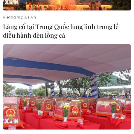
vietnamplus.vn
Làng cổ tại Trung Quốc lung linh trong lễ
diễu hành đèn lồng cá
Trò Chiềng - nơi lưu giữ nét vàng son của
văn hóa thời Lý
15/02/2017 03:28
Người dân châu Ái (Thanh Hóa dưới thời phong kiến)
lưu truyền câu ca dao: “Trò Chiềng, vật Bộc, rối Si/Cơm
đắp kẻ Lở, cơm thi kẻ Lào...” để tôn vinh Trò Chiềng là
Lễ hội đông vui bậc nhất xứ Thanh.