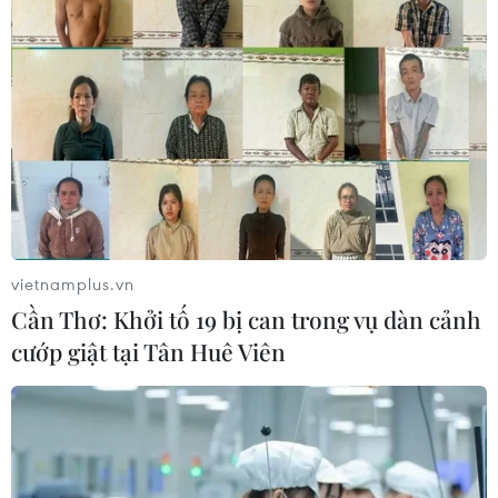
vietnamplus.vn
Cần Thơ: Khởi tố 19 bị can trong vụ dàn cảnh
cướp giật tại Tân Huê Viên