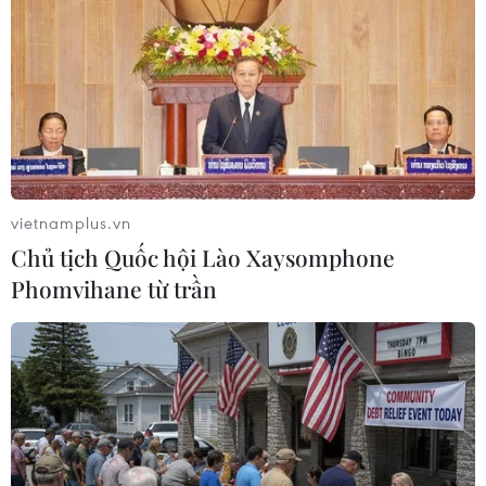
Porsche thu hồi hàng trăm xe sang tại thị
trường Trung Quốc
04/04/2021 11:35
Các xe thuộc những dòng 911, Boxster, Cayman và
Taycan của Porsche sản xuất trong giai đoạn từ 14/10-
23/12/2020 bị thu hồi do lỗi thiết kế liên quan đến các
vietnamplus.vn
bộ phận giảm xóc có thể gây nguy hiểm.
Chủ tịch Quốc hội Lào Xaysomphone
Phomvihane từ trần