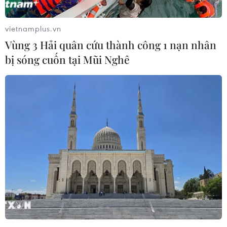
vietnamplus.vn
Vùng 3 Hải quân cứu thành công 1 nạn nhân
bị sóng cuốn tại Mũi Nghê
Tesla thu hồi 130.000 xe ôtô tại Mỹ do lỗi
màn hình cảm ứng
10/05/2022 14:54
Đợt thu hồi này sẽ liên quan đến tất cả các mẫu xe của