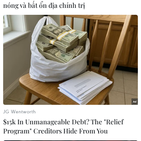
nóng và bất ổn địa chính trị
#Hyundai Motor Americ
#Thu hồi xe
#Dây đai an toàn
#Tà xế
#thiết bị thắt dây an toàn
#va chạm
Mỹ
Theo dõi VietnamPlus
JG Wentworth
$15k In Unmanageable Debt? The "Relief
Program" Creditors Hide From You