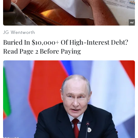
chạm.
JG Wentworth
Buried In $10,000+ Of High-Interest Debt?
Read Page 2 Before Paying
(Nguồn: driving.ca)
Nhà sản xuất ôtô Hyundai Motor America sẽ thu
hồi 281.000 chiếc xe ở Bắc Mỹ do cơ cấu căng