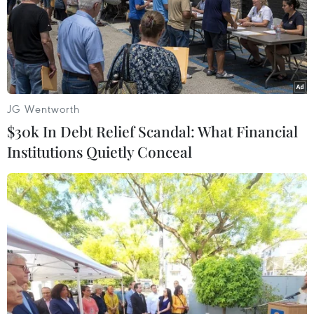
Hãng chế tạo ôtô Tesla triệu hồi hơn
JG Wentworth
26.000 xe do lỗi phần mềm
$30k In Debt Relief Scandal: What Financial
09/02/2022 14:47
Institutions Quietly Conceal
Đợt triệu hồi ảnh hưởng đến một số mẫu xe như Model
3, Model S, Model X phiên bản 2021-2022 và Model Y
phiên bản 2020-2022 do không đáp ứng các tiêu chuẩn
an toàn của liên bang.