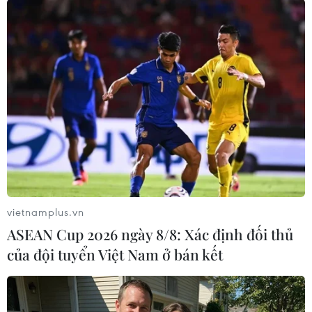
TIN LIÊN QUAN
vietnamplus.vn
ASEAN Cup 2026 ngày 8/8: Xác định đối thủ
của đội tuyển Việt Nam ở bán kết
Đức yêu cầu hãng Daimler thu hồi thêm
170.000 xe động cơ diesel