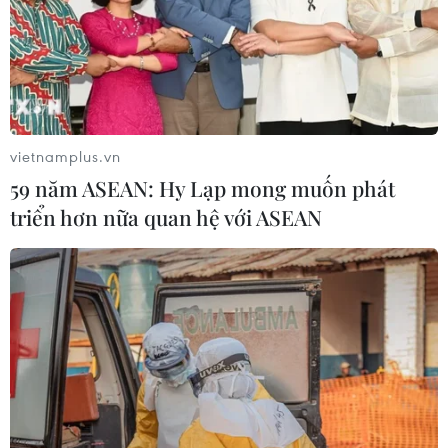
vietnamplus.vn
59 năm ASEAN: Hy Lạp mong muốn phát
triển hơn nữa quan hệ với ASEAN
TIN CÙNG CHUYÊN MỤC
Xe điện Trung Quốc mở rộng
cuộc đua công nghệ ra Đông Nam Á