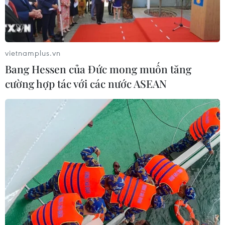
vietnamplus.vn
Bang Hessen của Đức mong muốn tăng
cường hợp tác với các nước ASEAN
Khuyến cáo người tiêu dùng về chương
trình thu hồi xe ôtô Toyota Raize
09/05/2022 11:16
Chương trình thu hồi để sửa chữa mối hàn ụ lắp giảm
chấn phía trước trên dòng xe Toyota Raize sản xuất năm
2021 do công ty ôtô Toyota Việt Nam nhập khẩu và
phân phối chính thức.