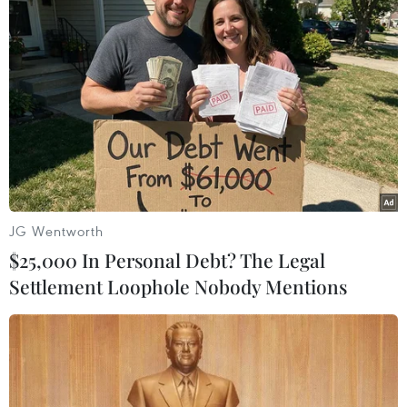
13/06/2020 03:42
Các mẫu xe cũ với tiêu chuẩn khí thải Euro 5, trong đó
có khoảng 60.000 xe ở Đức, nằm trong diện phải thu
hồi do công nghệ xả thải của các xe này không đáp
ứng tiêu chuẩn môi trường.
JG Wentworth
$25,000 In Personal Debt? The Legal
Settlement Loophole Nobody Mentions