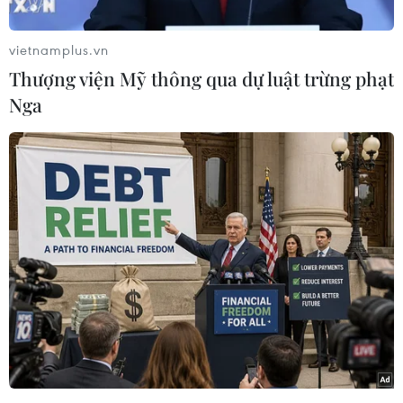
dây đai an toàn có thể phát nổ và tạo ra các
mảnh kim loại, gây thương tích cho tài xế và
vietnamplus.vn
hành khách.
Thượng viện Mỹ thông qua dự luật trừng phạt
Việc thu hồi này diễn ra sau ba báo cáo về
Nga
thương tích ở một số dòng xe Accent 2019-2022,
Elantra 2021-2023 và xe hybrid Elantra 2021-
2022. Trong trường hợp xảy ra va chạm, thiết bị
thắt dây an toàn của người lái xe hoặc phía
hành khách có thể phát nổ.
[Khuyến cáo người tiêu dùng về chương
trình thu hồi xe ôtô Toyota Raize]
Cơ cấu căng dây an toàn là một phần của hệ
thống khóa dây an toàn tại chỗ khi va chạm để
tăng sự bảo vệ cho người ngồi trong xe.