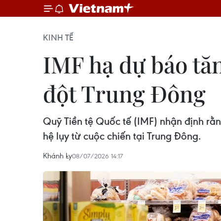
KINH TẾ
IMF hạ dự báo tă
đột Trung Đông
Quỹ Tiền tệ Quốc tế (IMF) nhận định rằ
hệ lụy từ cuộc chiến tại Trung Đông.
Khánh Ly
08/07/2026 14:17