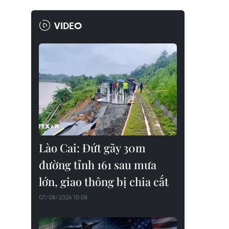
VIDEO
Lào Cai: Đứt gãy 30m
đường tỉnh 161 sau mưa
lớn, giao thông bị chia cắt
07/08/2026 10:08