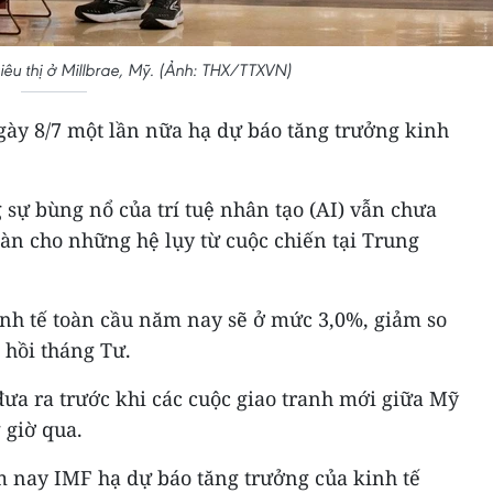
êu thị ở Millbrae, Mỹ. (Ảnh: THX/TTXVN)
gày 8/7 một lần nữa hạ dự báo tăng trưởng kinh
sự bùng nổ của trí tuệ nhân tạo (AI) vẫn chưa
àn cho những hệ lụy từ cuộc chiến tại Trung
nh tế toàn cầu năm nay sẽ ở mức 3,0%, giảm so
 hồi tháng Tư.
ưa ra trước khi các cuộc giao tranh mới giữa Mỹ
 giờ qua.
m nay IMF hạ dự báo tăng trưởng của kinh tế