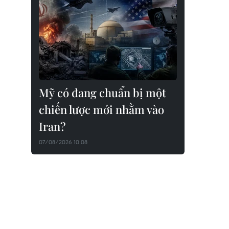
Mỹ có đang chuẩn bị một
chiến lược mới nhằm vào
Iran?
07/08/2026 10:08