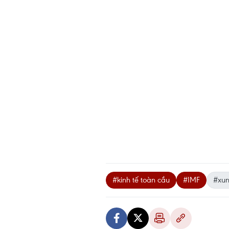
#kinh tế toàn cầu
#IMF
#xun