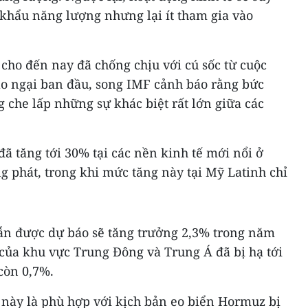
khẩu năng lượng nhưng lại ít tham gia vào
 cho đến nay đã chống chịu với cú sốc từ cuộc
 lo ngại ban đầu, song IMF cảnh báo rằng bức
g che lấp những sự khác biệt rất lớn giữa các
đã tăng tới 30% tại các nền kinh tế mới nổi ở
g phát, trong khi mức tăng này tại Mỹ Latinh chỉ
ẫn được dự báo sẽ tăng trưởng 2,3% trong năm
 của khu vực Trung Đông và Trung Á đã bị hạ tới
còn 0,7%.
 này là phù hợp với kịch bản eo biển Hormuz bị