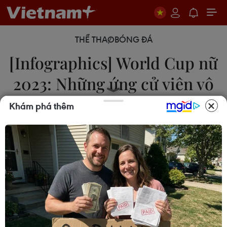
THỂ THAO
BÓNG ĐÁ
[Infographics] World Cup nữ
2023: Những ứng cử viên vô
địch
Khám phá thêm
20/07/2023 23:24
Trước giờ bóng lăn tại World Cup nữ 2023 ở
Australia và New Zealand ngày 20/7, tờ Marca
của Tây Ban Nha mới đây đã đưa ra nhận định về
những ứng cử viên nặng ký cho ngôi vô địch.