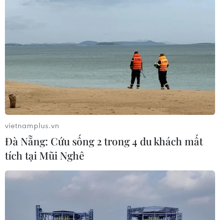
Xem trực tiếp Indonesia-Việt Nam tại
ASEAN Cup 2026 trên kênh nào?
03/08/2026 09:21
Xem thêm
vietnamplus.vn
Đà Nẵng: Cứu sống 2 trong 4 du khách mất
tích tại Mũi Nghê
CƠ QUAN CHỦ QUẢN: THÔNG TẤN XÃ VIỆT NAM
Tổng Biên tập: TRẦN TIẾN DUẨN
Phó Tổng Biên tập: NGUYỄN THỊ TÁM, KHÚC THANH
THỦY