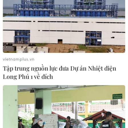
Sở hữu trí tuệ
Quy định sử dụng
RSS
Hỗ trợ
Ngôn ngữ
TTXVN
Dịch vụ tin
Quảng cáo
Liên hệ
vietnamplus.vn
Tập trung nguồn lực đưa Dự án Nhiệt điện
Long Phú 1 về đích
Giấy phép số: 1374/GP-BTTTT do Bộ Thông tin và Truyền thông
cấp ngày 11/9/2008.
Quảng cáo: Phó TBT Nguyễn Thị Tám: 093.5958688, Email:
tamvna@gmail.com
Điện thoại: (024) 39411349 - (024) 39411348, Fax: (024)
39411348
Email:
vietnamplus2008@gmail.com