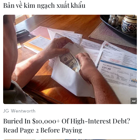
Bản về kim ngạch xuất khẩu
Theo dõi VietnamPlus
TIN CÙNG CHUYÊN MỤC
Truyền thông Hàn Quốc đánh giá
cao đội tuyển Việt Nam với chuỗi 22
JG Wentworth
trận bất bại
Buried In $10,000+ Of High-Interest Debt?
09/08/2026 04:22
Read Page 2 Before Paying