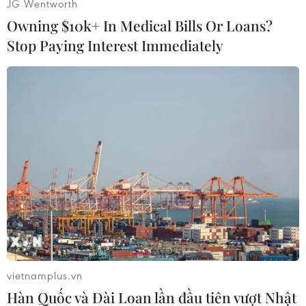
JG Wentworth
Australia và New Zealand ngày 20/7, tờ Marca
Owning $10k+ In Medical Bills Or Loans?
của Tây Ban Nha mới đây đã đưa ra nhận định
Stop Paying Interest Immediately
về những ứng cử viên nặng ký cho ngôi vô
địch./.
(TTXVN/Vietnam+)
vietnamplus.vn
Hàn Quốc và Đài Loan lần đầu tiên vượt Nhật