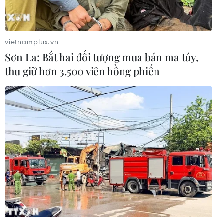
nhân đạo, song kế hoạch này còn phụ thuộc vào thiện
chí từ phía Washington.
vietnamplus.vn
Sơn La: Bắt hai đối tượng mua bán ma túy,
thu giữ hơn 3.500 viên hồng phiến
Iran tuyên bố sở hữu máy bay không người
lái có tầm bay tới 7.000km