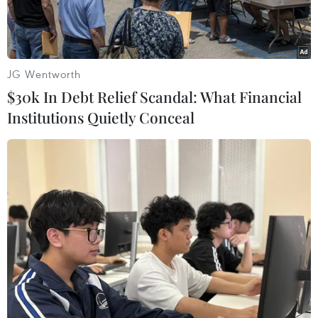
Khuzestan.
JG Wentworth
$30k In Debt Relief Scandal: What Financial
Institutions Quietly Conceal
Cuộc tập trận diễn ra ở các tỉnh ven biển miền Nam của Iran.
(Nguồn: Tasnimnews)
Lực lượng Vệ binh Cách mạng Hồi giáo Iran
(IRGC) ngày 20/12 đã tiến hành cuộc tập trận