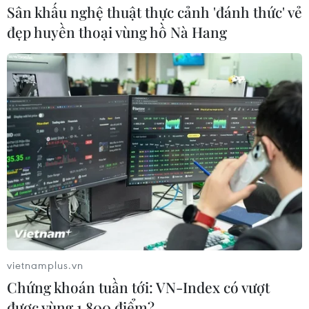
Sân khấu nghệ thuật thực cảnh 'đánh thức' vẻ
đẹp huyền thoại vùng hồ Nà Hang
vietnamplus.vn
Chứng khoán tuần tới: VN-Index có vượt
được vùng 1.800 điểm?