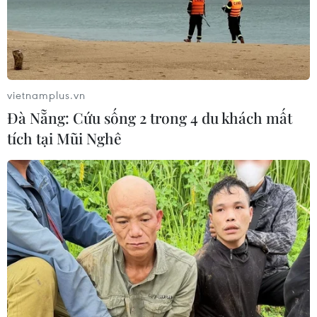
vietnamplus.vn
Đà Nẵng: Cứu sống 2 trong 4 du khách mất
tích tại Mũi Nghê
Iran kêu gọi Mỹ trao đổi tù nhân, cải thiện
quan hệ
28/04/2021 05:49
Chính phủ Iran cho biết Tehran muốn Mỹ trả tự do cho
tất cả tù nhân Iran đang bị giam giữ tại Mỹ vì lý do