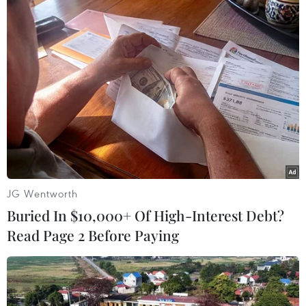
Iran bắn tên lửa đạn đạo tầm xa có thể
diệt tàu chiến vào Ấn Độ Dương
16/01/2021 12:49
Tư lệnh IRGC, Thiếu tướng Hossein Salami cho biết một
trong những mục tiêu quốc phòng quan trọng nhất của
Iran là sử dụng tên lửa đạn đạo tầm xa chống lại tàu
chiến đối phương, bao gồm cả tàu sân bay.
JG Wentworth
Buried In $10,000+ Of High-Interest Debt?
Read Page 2 Before Paying