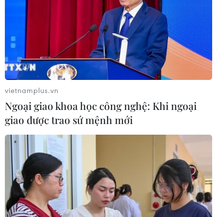
Liban và Israel nối lại đàm phán trực
tiếp về giải giáp Hezbollah
04/08/2026 14:56
Israel và Hội đồng Hòa bình thảo
luận giải giáp vũ khí tại Gaza
vietnamplus.vn
04/08/2026 05:06
Ngoại giao khoa học công nghệ: Khi ngoại
giao được trao sứ mệnh mới
Iran đề xuất thành lập liên minh an
ninh giữa các nước Hồi giáo trong
khu vực
04/08/2026 03:21
Iran ra điều kiện gì với Mỹ