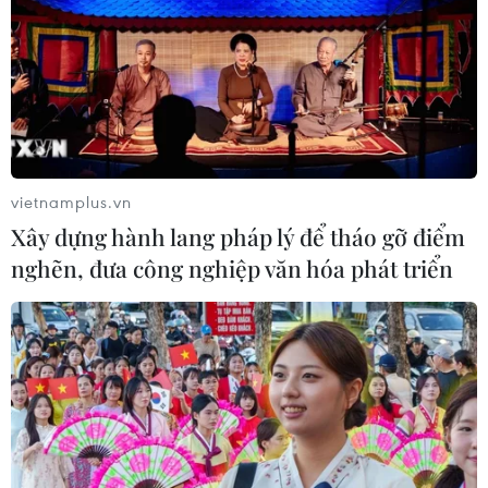
vietnamplus.vn
Xây dựng hành lang pháp lý để tháo gỡ điểm
nghẽn, đưa công nghiệp văn hóa phát triển
TIN CÙNG CHUYÊN MỤC
Iran ra điều kiện yêu cầu Mỹ rút
quân, bồi thường để mở lại eo biển