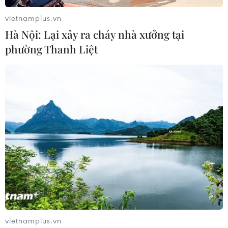
27/06/2021 12:43
vietnamplus.vn
Tổng Tư lệnh IRGC Hossein Salami cho biết máy bay
Hà Nội: Lại xảy ra cháy nhà xưởng tại
không người lái của Iran có tầm bay lên tới 7.000km, có
phường Thanh Liệt
thể bay, trở lại vị trí xuất phát và hạ cánh theo đúng
chương trình đã được cài đặt trước.
vietnamplus.vn