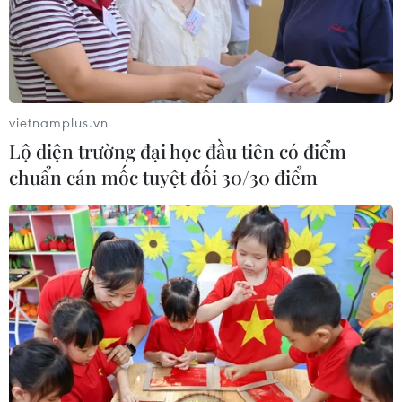
trước khi mở lại Eo biển Hormuz?
03/08/2026 16:12
Iran tuyên bố chưa đạt đủ điều kiện
vietnamplus.vn
để mở lại eo biển Hormuz
Lộ diện trường đại học đầu tiên có điểm
03/08/2026 15:59
chuẩn cán mốc tuyệt đối 30/30 điểm
Làn sóng người Israel di cư ra nước
ngoài vẫn ở mức kỷ lục
03/08/2026 11:32
Tín hiệu tích cực đối với tiến trình
phục hồi kinh tế của Syria