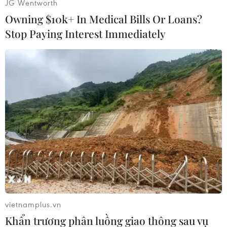
JG Wentworth
đángngờ nào trên Địa Trung Hải./.
Owning $10k+ In Medical Bills Or Loans?
Stop Paying Interest Immediately
(Vietnam+)
vietnamplus.vn
Khẩn trương phân luồng giao thông sau vụ
#Israel
#Máy bay không người lái
#Hải quân