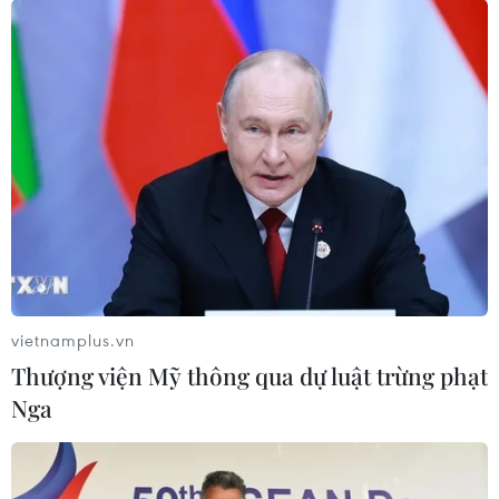
Trần Khánh Linh (Vietnam+)
vietnamplus.vn
Thượng viện Mỹ thông qua dự luật trừng phạt
Nga
#Tàu không số
#Đường Hồ Chí Minh
#Trường ca
#Tập thơ