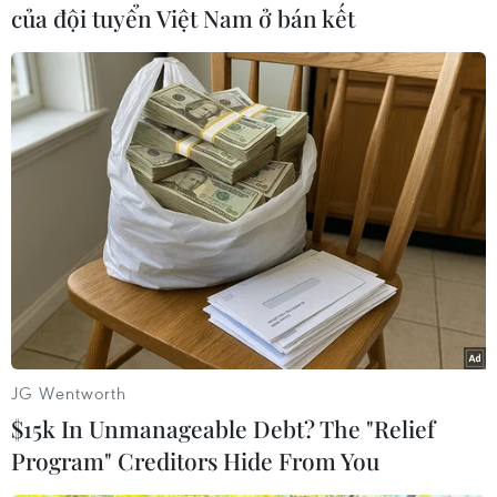
của đội tuyển Việt Nam ở bán kết
Lúc này, thông tin giữa tàu và Sở chỉ huy và bến
vẫn giữ liên lạc tốt. Mọiphương án đón tàu ở
bến được chuẩn bị chu đáo, kể cả trong “trường
hợp xấunhất,” bến sẵn sàng “chia lửa” với tàu.
Sau đó tình hình xấu đi, máy bay địch lượn
nhiều, chúng báo động và tàu165 đã bị rất đông
tàu giặc bao vây giữa biển khơi. Trên bờ, lúc
này ai cũngngóng ra biển, ai cũng căng mắt lo
âu...
Nhưng do chiến đấu không cân sức, biết không
JG Wentworth
thể thoát được, thuyền trưởngxin lệnh cấp trên
$15k In Unmanageable Debt? The "Relief
cho thủy tàu không để rơi vào tay giặc.
Program" Creditors Hide From You