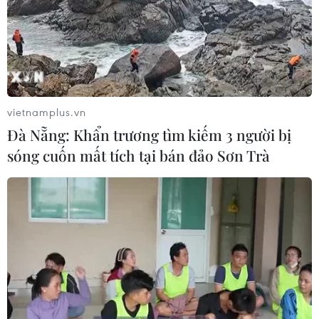
06/08/2026 08:36
Xem thêm
vietnamplus.vn
Đà Nẵng: Khẩn trương tìm kiếm 3 người bị
sóng cuốn mất tích tại bán đảo Sơn Trà
CƠ QUAN CHỦ QUẢN: THÔNG TẤN XÃ VIỆT NAM
Tổng Biên tập: TRẦN TIẾN DUẨN
Phó Tổng Biên tập: NGUYỄN THỊ TÁM, KHÚC THANH
THỦY
Sở hữu trí tuệ
Quy định sử dụng
RSS
Hỗ trợ