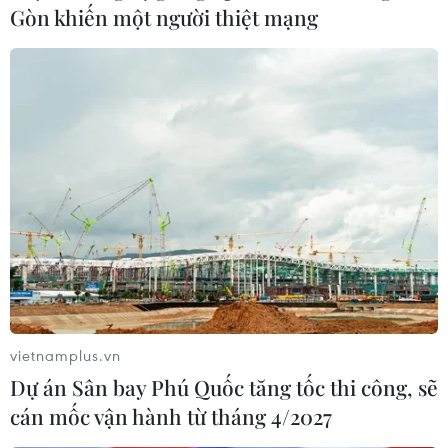
Gòn khiến một người thiệt mạng
Thật vậy, những con tàu vượt trùng khơi vào
Nam ra Bắc từng một thời nhưlà nhịp thở của
đời nhà thơ chiến sỹ - Đại tá Khưu Ngọc Bảy, cho
nên không riêngvề trường ca
“Bến cảng giữa
rừng”
mà hầu hết thơ của ông đều mang
hơihướng anh hùng ca và tình ca của người lính
biển.
Và có lẽ, ở Nam Bộ, Khưu Ngọc Bảy là người duy
nhất kể chuyện bằng thơ vềCon đường huyền
thoại Hồ Chí Minh trên biển. Nhà thơ góp phần
làm cho sự kiệnlịch sử hào hùng của dân tộc trở
vietnamplus.vn
nên có sức sống riêng đi vào lòng người và
Dự án Sân bay Phú Quốc tăng tốc thi công, sẽ
sốngmãi cùng nền thi ca cách mạng./.
cán mốc vận hành từ tháng 4/2027