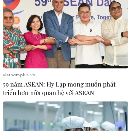
Theo dõi VietnamPlus
TIN CÙNG CHUYÊN MỤC
vietnamplus.vn
59 năm ASEAN: Hy Lạp mong muốn phát
Cộng hòa Dân chủ Congo ghi nhận
triển hơn nữa quan hệ với ASEAN
hơn 300 trẻ em tử vong do Ebola
08/08/2026 15:21
Đà Nẵng: Hỗ trợ 700 triệu đồng cho