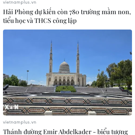
vietnamplus.vn
về báo chí.
Hải Phòng dự kiến còn 780 trường mầm non,
tiểu học và THCS công lập
(TTXVN/Vietnam+)
vietnamplus.vn
Thánh đường Emir Abdelkader - biểu tượng