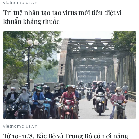
vietnamplus.vn
Trí tuệ nhân tạo tạo virus mới tiêu diệt vi
khuẩn kháng thuốc
vietnamplus.vn
Từ 10-11/8, Bắc Bộ và Trung Bộ có nơi nắng