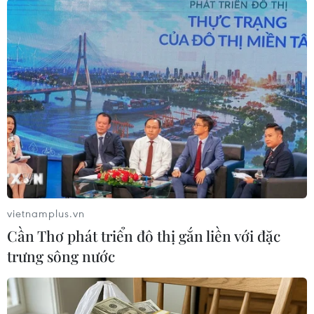
vietnamplus.vn
Cần Thơ phát triển đô thị gắn liền với đặc
trưng sông nước
Bài xã luận "Báo chí cách mạng luôn có tính chiến đấu" in trên
báo Pasaxon - cơ quan ngôn luận của Trung ương Đảng Nhân
dân Cách mạng Lào số ra ngày 20/6. (Ảnh: TTXVN phát)