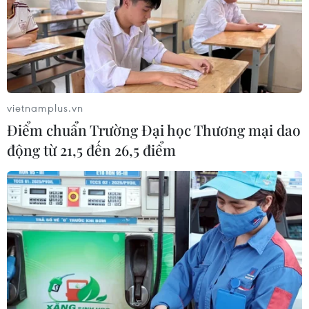
tên Bác) đã trưng bày giới thiệu hơn 100 tài liệu, hiện
vật quý giá, gồm hai phần chính: “Nhà báo Nguyễn Ái
Quốc-Hồ Chí Minh” và “Chủ tịch Hồ Chí Minh - Người
sáng lập và rèn luyện báo chí cách mạng Việt Nam.”
vietnamplus.vn
Điểm chuẩn Trường Đại học Thương mại dao
động từ 21,5 đến 26,5 điểm