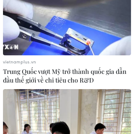
vietnamplus.vn
Trung Quốc vượt Mỹ trở thành quốc gia dẫn
đầu thế giới về chi tiêu cho R&D
'Chủ tịch Hồ Chí Minh - Người sáng lập
Báo chí Cách mạng Việt Nam'
20/06/2025 10:28
Bảo tàng Hồ Chí Minh (chi nhánh tại thành phố mang