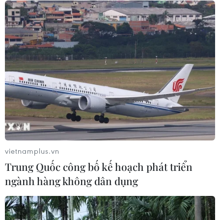
thông tin giả về sáp nhập đơn vị
hành chính
29/07/2026 10:28
Việt Nam-Lào tăng cường hợp tác
giữa các cơ quan lý luận của Đảng
28/07/2026 14:26
Sắp khởi động Chiến dịch TinAI?
ứng phó làn sóng tin giả
vietnamplus.vn
27/07/2026 06:04
Trung Quốc công bố kế hoạch phát triển
ngành hàng không dân dụng
Hợp tác truyền thông giữa
Viện Kiểm sát Nhân dân Tối cao với