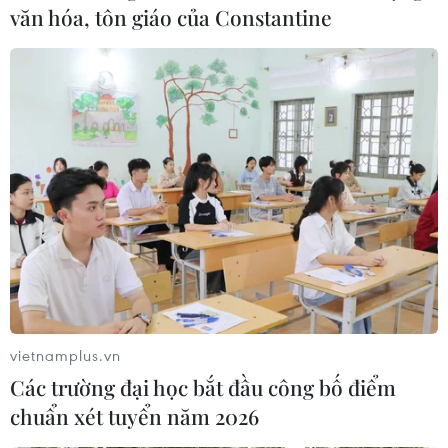
#Ngày Báo chí Cách mạng Việt Nam
văn hóa, tôn giáo của Constantine
#Báo chí cách mạng
#Chủ tịch Hồ Chí Minh
#Pasaxon
Theo dõi VietnamPlus
100 năm Báo chí Cách mạng Việt Nam
Báo chí Việt Nam trong kỷ
nguyên mới: Trung thành, sáng tạo, trách nhiệm
vietnamplus.vn
Báo chí Việt Nam - một thế kỷ phát triển và
Các trường đại học bắt đầu công bố điểm
đồng hành cùng dân tộc
chuẩn xét tuyển năm 2026
Diễn đàn Tổng biên tập 2025: Báo chí cần làm