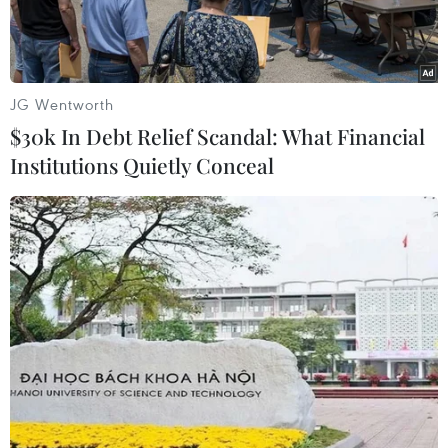
và của dân tộc.
JG Wentworth
$30k In Debt Relief Scandal: What Financial
Institutions Quietly Conceal
Chủ tịch Hồ Chí Minh với các đại biểu dự Đại hội đại biểu toàn
quốc Hội Nhà báo Việt Nam lần thứ III (3/1962). (Ảnh: TTXVN)
Nhân dịp 100 năm Ngày Báo chí Cách mạng Việt