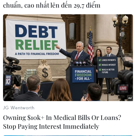
truyền, giải thích đường lối, chủ trương của
chuẩn, cao nhất lên đến 29,7 điểm
Đảng và Chính phủ, cho nên phải có tính chất
quần chúng và tinh thần chiến đấu."
Do đó, tất cả mọi người làm báo, bao gồm người
viết, người in, người biên tập, người phát
hành… phải có lập trường tư tưởng chính trị
vững vàng, phải tự chủ, có đường lối chính trị
đúng đắn gắn với những công việc khác.
JG Wentworth
Owning $10k+ In Medical Bills Or Loans?
Stop Paying Interest Immediately