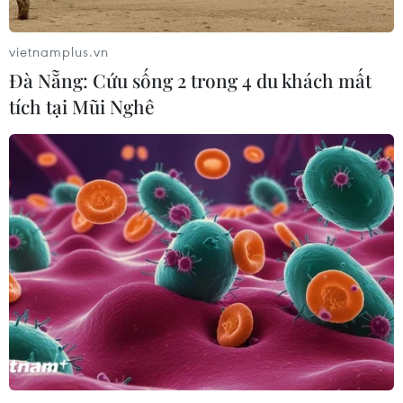
vietnamplus.vn
Đà Nẵng: Cứu sống 2 trong 4 du khách mất
tích tại Mũi Nghê