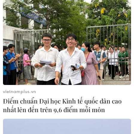
chủ công nghệ “Made in Việt Nam”
Lời cảm ơn của Hội Nhà báo Việt Nam nhân
dịp 100 năm Ngày Báo chí Cách mạng
Dùng công nghệ làm đòn bẩy để tiếp cận công
chúng
vietnamplus.vn
TIN LIÊN QUAN
Điểm chuẩn Đại học Kinh tế quốc dân cao
nhất lên đến trên 9,6 điểm mỗi môn