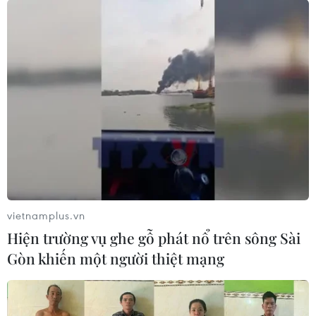
Đóng góp quan trọng của lực lượng Tham
mưu Công an Nhân dân
16/04/2022 02:09
Trong tình hình mới, lực lượng Tham mưu Công an
Nhân dân đã phát huy tinh thần đổi mới, sáng tạo, ứng
dụng khoa học kỹ thuật để nâng cao chất lượng, hiệu
quả công tác.
vietnamplus.vn
Hiện trường vụ ghe gỗ phát nổ trên sông Sài
Gòn khiến một người thiệt mạng