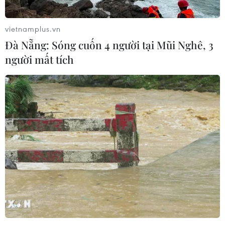
vietnamplus.vn
Đà Nẵng: Sóng cuốn 4 người tại Mũi Nghê, 3
người mất tích