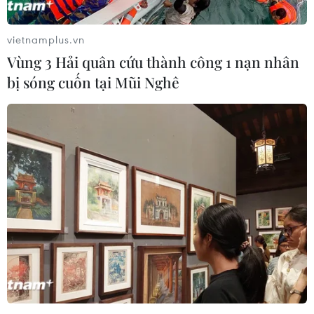
vietnamplus.vn
Vùng 3 Hải quân cứu thành công 1 nạn nhân
bị sóng cuốn tại Mũi Nghê
#Bộ Công an
#Công an nhân dân vì dân phục vụ
#An toàn giao thông
#Tác phẩm điêu khắc
TP. Hà Nội
Theo dõi VietnamPlus