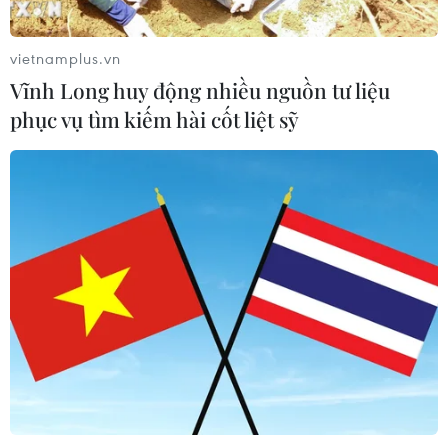
thịnh vượng, bền vững
08/08/2026 08:25
vietnamplus.vn
Vĩnh Long huy động nhiều nguồn tư liệu
phục vụ tìm kiếm hài cốt liệt sỹ
Đà Nẵng: Khẩn trương tìm kiếm 3
người bị sóng cuốn mất tích tại bán
đảo Sơn Trà
08/08/2026 07:13
Nghệ An: Sạt lở nghiêm trọng, tỉnh lộ
543D tạm thời tê liệt
08/08/2026 07:09
Điện Biên từng bước hình thành thị