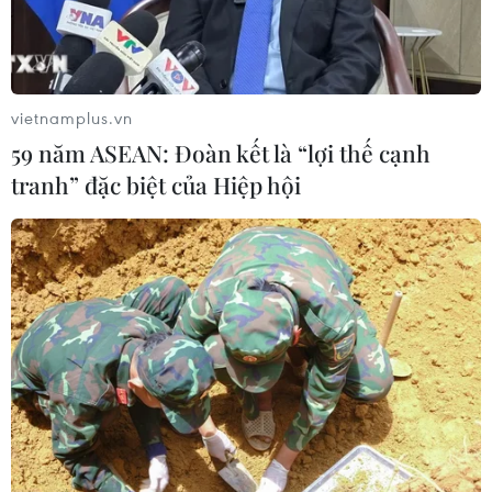
Bí thư Thành ủy Hà Nội thúc tiến độ
hai dự án giao thông trọng điểm
Nam Thủ đô
08/08/2026 08:52
vietnamplus.vn
59 năm ASEAN: Đoàn kết là “lợi thế cạnh
Đề xuất hơn 65.500 tỷ đồng đầu tư
tranh” đặc biệt của Hiệp hội
Dự án đường cao tốc nối Lai Châu-
Lào Cai
08/08/2026 08:45
Vùng 3 Hải quân cứu thành công 1
nạn nhân bị sóng cuốn tại Mũi Nghê
08/08/2026 08:43
Điều bình dị "xây" thành phố Cảng