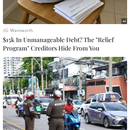
dân.
JG Wentworth
$15k In Unmanageable Debt? The "Relief
Program" Creditors Hide From You
Các đại biểu cắt băng khánh thành tượng đài "Công an nhân
dân vì dân phục vụ." (Ảnh: Minh Sơn/Vietnam+)
Sáng 17/7, tại Hà Nội, Bộ Công an tổ chức lễ
khánh thành tượng đài “Công an nhân dân vì