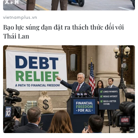
dân phục vụ” nhân kỷ niệm 60 năm Ngày
truyền thống lực lượng Cảnh sát nhân dân
vietnamplus.vn
(20/7/1962-20/7/2022).
Bạo lực súng đạn đặt ra thách thức đối với
Các Ủy viên Bộ Chính trị: Đại tướng Tô Lâm, Bộ
Thái Lan
trưởng Bộ Công an; Bí thư Thành ủy Hà
Nội Đinh Tiến Dũng; lãnh đạo các ban, bộ,
ngành, đoàn thể Trung ương, địa phương, nhóm
tác giả sáng tác và Hội đồng nghệ thuật công
trình tượng đài cùng đông đảo cán bộ chiến sỹ
Công an, nhân dân Thủ đô Hà Nội... đã dự lễ
khánh thành.
Phát biểu tại buổi lễ, Trung tướng Nguyễn Duy
Ngọc, Thứ trưởng Bộ Công an, Trưởng Ban chỉ
đạo các hoạt động kỷ niệm 60 năm Ngày truyền
thống lực lượng cảnh sát nhân dân của Bộ Công