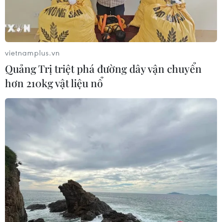
lĩnh có tầm nhìn xa, tư duy đổi mới, năng động, sáng
tạo, quyết liệt.
vietnamplus.vn
Quảng Trị triệt phá đường dây vận chuyển
hơn 210kg vật liệu nổ