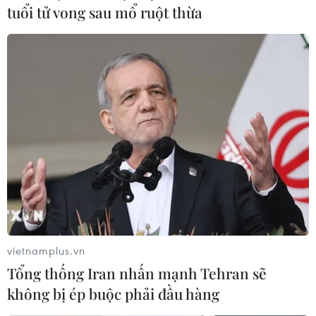
Thủ tướng chỉ đạo lực lượng công an phải giữ thế chủ
tuổi tử vong sau mổ ruột thừa
động, sẵn sàng các phương án, không để bị động, bất
ngờ trong mọi tình huống đe dọa đến lợi ích quốc gia-
dân tộc, lợi ích hợp pháp của chúng ta.
vietnamplus.vn
Tổng thống Iran nhấn mạnh Tehran sẽ
không bị ép buộc phải đầu hàng