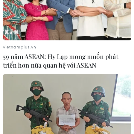
vietnamplus.vn
59 năm ASEAN: Hy Lạp mong muốn phát
triển hơn nữa quan hệ với ASEAN
Tôn vinh những đóng góp, cống hiến của
Đại tướng Mai Chí Thọ
12/07/2022 06:49
Trong công cuộc xây dựng đất nước, phát triển Thành
phố Hồ Chí Minh, ông Mai Chí Thọ là nhà lãnh đạo bản