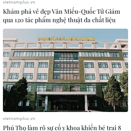
vietnamplus.vn
TIN LIÊN QUAN
Khám phá vẻ đẹp Văn Miếu-Quốc Tử Giám
qua 120 tác phẩm nghệ thuật đa chất liệu
'Công an phải đặt lợi ích quốc gia-dân tộc
và nhân dân lên trên hết'
vietnamplus.vn
27/12/2021 11:27
Phú Thọ làm rõ sự cố y khoa khiến bé trai 8