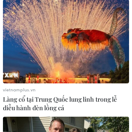
đúng vớithời hạn đã ký kết./.
Mạnh Tú (TTXVN)
vietnamplus.vn
Làng cổ tại Trung Quốc lung linh trong lễ
diễu hành đèn lồng cá