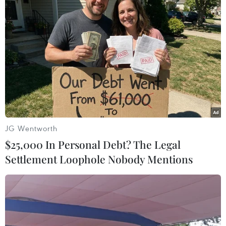
#Hải Dương
#Nam Sách
#Hài cốt
#Mộ cổ
#Đồn đại
Hải Dương
TP. Hải Phòng
Nga
Theo dõi VietnamPlus
JG Wentworth
$25,000 In Personal Debt? The Legal
Settlement Loophole Nobody Mentions
TIN CÙNG CHUYÊN MỤC
Quy định chức năng, nhiệm vụ,
quyền hạn và cơ cấu tổ chức của Bộ Y
tế
08/08/2026 14:03