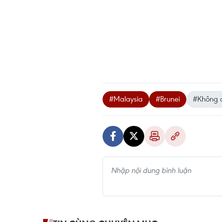
#Malaysia
#Brunei
#Không 