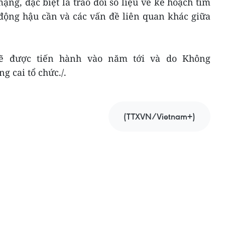
ạng, đặc biệt là trao đổi số liệu về kế hoạch tìm
 động hậu cần và các vấn đề liên quan khác giữa
 sẽ được tiến hành vào năm tới và do Không
 cai tổ chức./.
(TTXVN/Vietnam+)