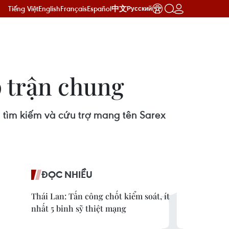
Tiếng Việt
English
Français
Español
中文
Русский
p trận chung
 tìm kiếm và cứu trợ mang tên Sarex
ĐỌC NHIỀU
Thái Lan: Tấn công chốt kiểm soát, ít
nhất 5 binh sỹ thiệt mạng