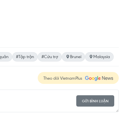
quân
#Tập trận
#Cứu trợ
Brunei
Malaysia
Theo dõi VietnamPlus
GỬI BÌNH LUẬN