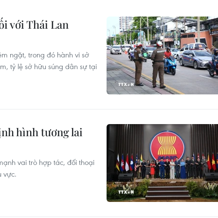
ối với Thái Lan
êm ngặt, trong đó hành vi sở
m, tỷ lệ sở hữu súng dân sự tại
nh hình tương lai
nh vai trò hợp tác, đối thoại
 vực.