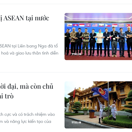
ị ASEAN tại nước
ASEAN tại Liên bang Nga đã tổ
hoá và giao lưu thân tình diễn
ời đại, mà còn chủ
i trò
ch cực và có trách nhiệm vào
âm và năng lực kiến tạo của