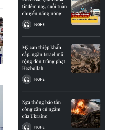
từ đêm nay, cuối tuần
chuyển nắng nóng
NGHE
Mỹ can thiệp khẩn
cấp, ngăn Israel mở
rộng đòn trừng phạt
Hezbollah
NGHE
Nga thông báo tấn
công căn cứ ngầm
của Ukraine
NGHE