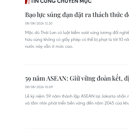
TIN CÙNG CHUYÊN MỤC
Bạo lực súng đạn đặt ra thách thức đ
08/08/2026 12:20
Mặc dù Thái Lan có luật kiểm soát súng tương đối nghi
hữu súng không có giấy phép có thể bị phạt tù tới 10 nă
nước này vẫn ở mức cao.
59 năm ASEAN: Giữ vững đoàn kết, đị
08/08/2026 10:09
Lễ kỷ niệm 59 năm thành lập ASEAN tại Jakarta nhấn mạ
và tầm nhìn phát triển bền vững đến năm 2045 của khu