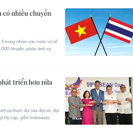
a có nhiều chuyến
 5 trong nhóm các nước có số
32.000 chuyến, phản ánh sự
hát triển hơn nữa
ới sự tham dự của đại sứ, đại
ại Hy Lạp, gồm Indonesia,