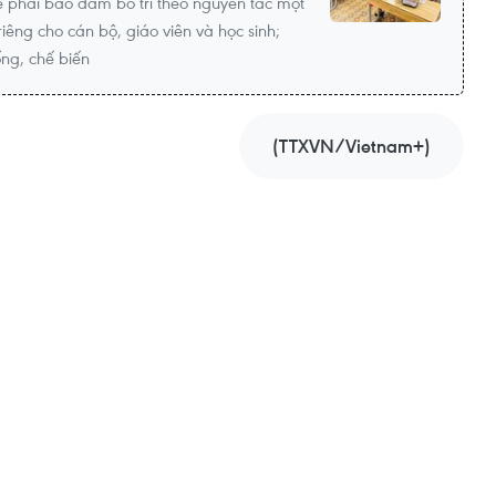
ể phải bảo đảm bố trí theo nguyên tắc một
 riêng cho cán bộ, giáo viên và học sinh;
ng, chế biến
(TTXVN/Vietnam+)