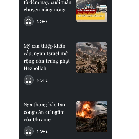
từ đêm nay, cuối tuần
chuyển nắng nóng
NGHE
Mỹ can thiệp khẩn
cấp, ngăn Israel mở
rộng đòn trừng phạt
Hezbollah
NGHE
Nga thông báo tấn
công căn cứ ngầm
của Ukraine
NGHE