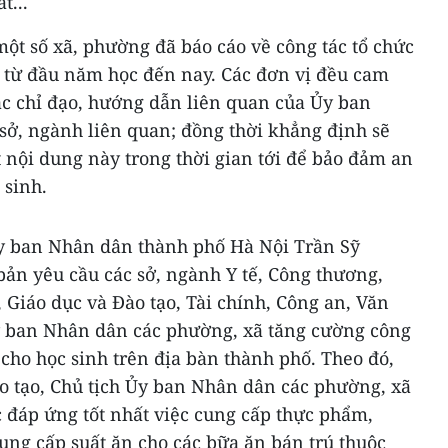
t...
 một số xã, phường đã báo cáo về công tác tổ chức
h từ đầu năm học đến nay. Các đơn vị đều cam
ác chỉ đạo, hướng dẫn liên quan của Ủy ban
sở, ngành liên quan; đồng thời khẳng định sẽ
t nội dung này trong thời gian tới để bảo đảm an
 sinh.
Ủy ban Nhân dân thành phố Hà Nội Trần Sỹ
ản yêu cầu các sở, ngành Y tế, Công thương,
Giáo dục và Đào tạo, Tài chính, Công an, Văn
y ban Nhân dân các phường, xã tăng cường công
cho học sinh trên địa bàn thành phố. Theo đó,
o tạo, Chủ tịch Ủy ban Nhân dân các phường, xã
 đáp ứng tốt nhất việc cung cấp thực phẩm,
ung cấp suất ăn cho các bữa ăn bán trú thuộc