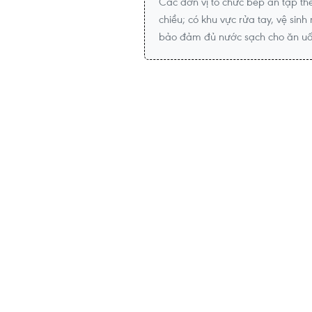
Các đơn vị tổ chức bếp ăn tập th
chiều; có khu vực rửa tay, vệ sinh
bảo đảm đủ nước sạch cho ăn uố