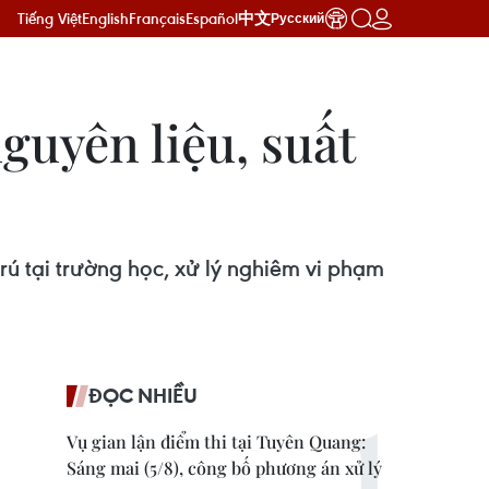
Tiếng Việt
English
Français
Español
中文
Русский
guyên liệu, suất
ú tại trường học, xử lý nghiêm vi phạm
ĐỌC NHIỀU
Vụ gian lận điểm thi tại Tuyên Quang:
Sáng mai (5/8), công bố phương án xử lý