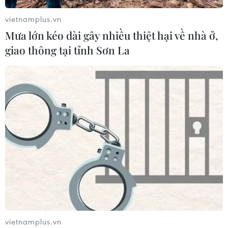
chế tiềm năng phát triển AI của
vietnamplus.vn
Mexico
Mưa lớn kéo dài gây nhiều thiệt hại về nhà ở,
06/08/2026 03:33
giao thông tại tỉnh Sơn La
Các công viên Disney ghi nhận
doanh thu quý kỷ lục
06/08/2026 03:33
Xem thêm
vietnamplus.vn
CƠ QUAN CHỦ QUẢN: THÔNG TẤN XÃ VIỆT NAM