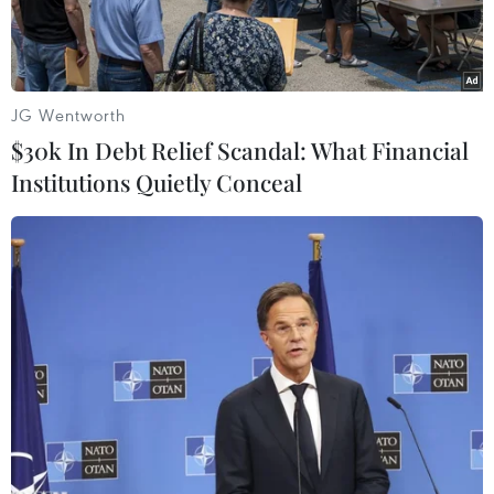
JG Wentworth
$30k In Debt Relief Scandal: What Financial
Institutions Quietly Conceal
Công nhân làm việc tại một nhà máy ở Herten (Đức). (Ảnh:
AFP/TTXVN)
Nền kinh tế Đức được dự báo sẽ thoát khỏi suy
thoái "trong gang tấc" và đạt mức tăng trưởng
khiêm tốn trong quý đầu năm 2023.