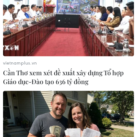
Ủy ban châu Âu dự báo kinh tế Đức tăng
trưởng nhẹ trong năm 2023
13/02/2023 22:11
Trong dự báo mùa Đông công bố ngày 13/2, EC cho
biết tăng trưởng Tổng sản phẩm quốc nội (GDP) của
Đức có thể đạt 0,2% trong năm 2023, thay vì giảm
0,6% như dự báo đưa ra vào mùa Thu.
vietnamplus.vn
Cần Thơ xem xét đề xuất xây dựng Tổ hợp
Giáo dục-Đào tạo 636 tỷ đồng