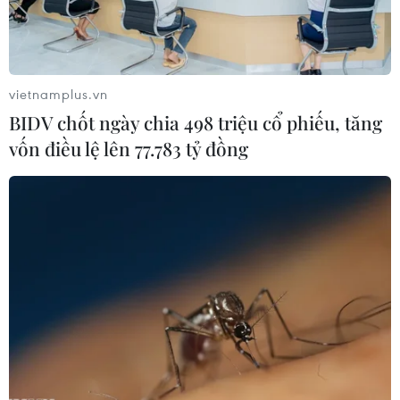
vietnamplus.vn
BIDV chốt ngày chia 498 triệu cổ phiếu, tăng
vốn điều lệ lên 77.783 tỷ đồng
Thủ tướng Scholz: Đức sắp vào giai đoạn
tăng trưởng kinh tế vượt bậc
11/03/2023 00:43
Thủ tướng Đức Olaf Scholz tự tin khẳng nước này sắp
bước vào giai đoạn tăng trưởng kinh tế vượt bậc trong
khi nhiều ý kiến cho rằng nền kinh tế Đức vẫn đang
phải đối mặt với những khó khăn lớn.