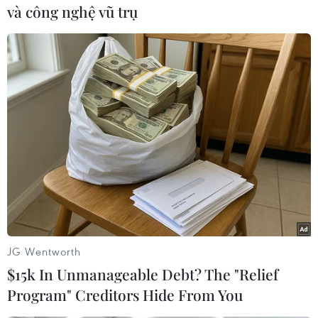
và công nghệ vũ trụ
Tỷ lệ lạm phát dự báo tiếp tục giảm trong
những tháng tới, mặc dù vẫn ở mức cao. Phạm
vi lạm phát dự báo là 5,4% đến 6,6% trong năm
2023 và 2,1% đến 3,5% cho năm 2024.
Ngoài những tín hiệu tích cực, Bộ Kinh tế vẫn
cảnh báo những rủi ro có thể xảy ra với triển
vọng kinh tế, chẳng hạn như tiêu dùng cá nhân
yếu, các vấn đề gần đây về thể chế tài chính và
bất ổn địa chính trị do xung đột Nga-Ukraine./.
(TTXVN/Vietnam+)
JG Wentworth
$15k In Unmanageable Debt? The "Relief
Program" Creditors Hide From You