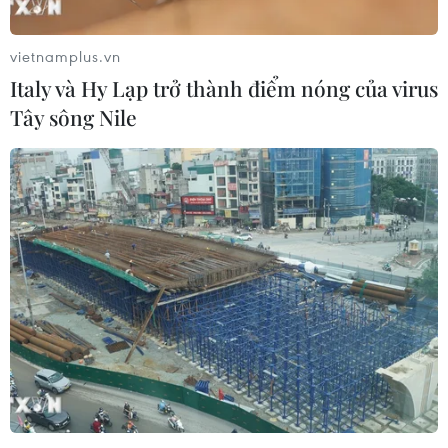
vietnamplus.vn
Italy và Hy Lạp trở thành điểm nóng của virus
Tây sông Nile
Đức: Triển vọng kinh tế sáng hơn nhưng
chưa hết u ám
22/03/2023 23:11
Các chuyên gia dự báo mức tăng trưởng Tổng sản
phẩm quốc nội (GDP) của Đức là 0,2% trong năm 2023,