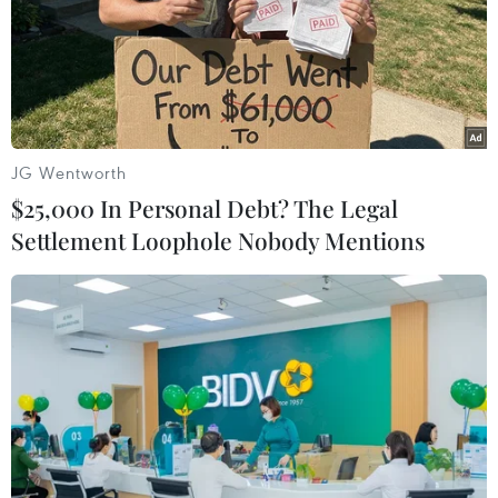
Lạm phát, khủng hoảng năng lượng khiến
kinh tế Đức sụt giảm hơn dự báo
JG Wentworth
24/02/2023 15:02
$25,000 In Personal Debt? The Legal
Cơ quan Thống kê liên bang Đức cho biết động lực của
Settlement Loophole Nobody Mentions
nền kinh tế suy yếu đáng kể vào cuối năm ngoái,
nguyên nhân chính là do chi tiêu tiêu dùng tư nhân
giảm 1% so với quý trước do lạm phát cao.