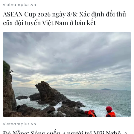
vietnamplus.vn
ASEAN Cup 2026 ngày 8/8: Xác định đối thủ
của đội tuyển Việt Nam ở bán kết
vietnamplus.vn
Đà Nẵng: Sóng cuốn 4 người tại Mũi Nghê, 3