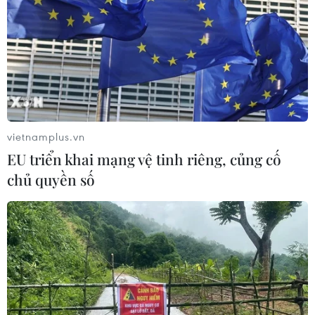
mới bắt đầu
22/06/2026 22:30
“Tổ quốc bình yên” tái hiện những
trận tuyến thầm lặng của lực lượng
An ninh
13/06/2026 16:06
vietnamplus.vn
EU triển khai mạng vệ tinh riêng, củng cố
Xem thêm
chủ quyền số
CƠ QUAN CHỦ QUẢN: THÔNG TẤN XÃ VIỆT NAM
Tổng Biên tập: TRẦN TIẾN DUẨN