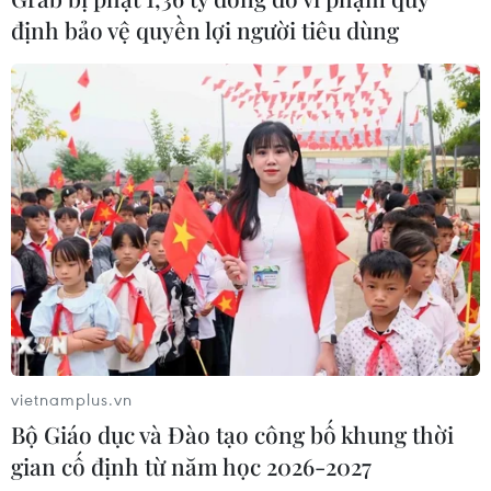
Symphony of Time' hội tụ ba nghệ sỹ
định bảo vệ quyền lợi người tiêu dùng
opera quốc tế
10/07/2026 15:34
Giọng ca 17 tuổi của Việt Nam giành
giải Vàng tại Liên hoan Nghệ thuật
châu Á 2026
09/07/2026 04:11
Chile để ngỏ khả năng tổ chức
concert BTS
08/07/2026 23:22
vietnamplus.vn
Bộ Giáo dục và Đào tạo công bố khung thời
Hòa nhạc “Crescendo - Giao hưởng
gian cố định từ năm học 2026-2027