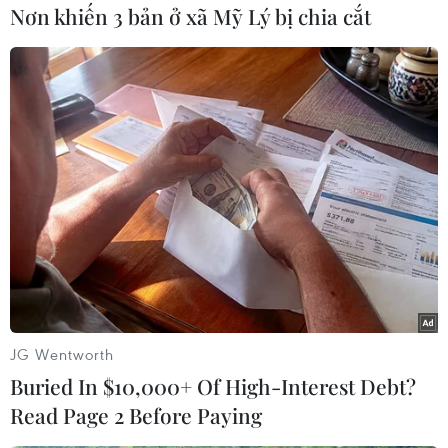
Nơn khiến 3 bản ở xã Mỹ Lý bị chia cắt
Dự kiến, lễ hội sẽ đón khoảng 20.000-30.000
lượt khách, hứa hẹn là điểm chạm đầy hứng
khởi và công chúng dễ tiếp cận./.
Lễ hội âm nhạc cổ điển lần
đầu tiên ở Đà Lạt: Quảng
bá thành phố sáng tạo
UNESCO
Là một lễ hội đầy tính thơ cùng mô hình biểu diễn
đa dạng, Lễ hội âm nhạc cổ điển lần đầu tiên tại
Đà Lạt được kỳ vọng sẽ góp phần phát huy danh
hiệu Thành phố sáng tạo âm nhạc của UNESCO.
JG Wentworth
Buried In $10,000+ Of High-Interest Debt?
Read Page 2 Before Paying
(TTXVN/Vietnam+)