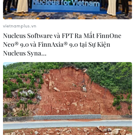
vietnamplus.vn
Nucleus Software và FPT Ra Mắt FinnOne
Neo® 9.0 và FinnAxia® 9.0 tại Sự Kiện
Nucleus Syna…