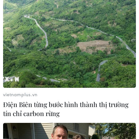
vietnamplus.vn
#Lễ hội Âm nhạc cổ điển
#Đà Lạt
Điện Biên từng bước hình thành thị trường
tín chỉ carbon rừng
#Thành phố sáng tạo
#UNESCO
Lâm Đồng