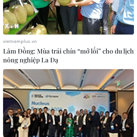
vietnamplus.vn
Lâm Đồng: Mùa trái chín “mở lối” cho du lịch
nông nghiệp La Dạ
Thành phố Sáng tạo Âm nhạc UNESCO với
những giá trị Đà Lạt nguyên bản
14/12/2023 23:23
Từ lâu, âm nhạc được xem như một phần làm nên bản
sắc rất riêng của Đà Lạt bởi âm nhạc đã kết hợp một
cách hài hòa vẻ đẹp thiên nhiên, khí hậu và cả lối sống
thanh lịch của con người Đà Lạt.