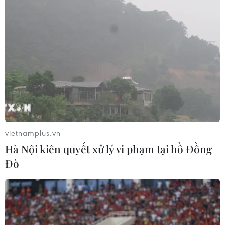
vietnamplus.vn
Hà Nội kiên quyết xử lý vi phạm tại hồ Đồng
Đò
TIN CÙNG CHUYÊN MỤC
Buổi hòa nhạc kéo dài 639 năm vừa
mới hoàn thành 4% hành trình
06/08/2026 11:54