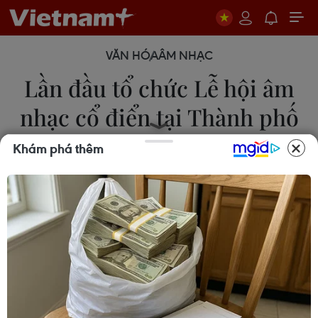
VĂN HÓA
ÂM NHẠC
Lần đầu tổ chức Lễ hội âm
nhạc cổ điển tại Thành phố
sáng tạo UNESCO
Khám phá thêm
09/03/2024 23:58
Ban tổ chức dự kiến mang đến một lễ hội đầy tính
thơ, mô hình biểu diễn đa dạng với các tác phẩm
âm nhạc cổ điển tinh tế, tràn đầy năng lượng do
nhiều nghệ sỹ trình diễn.