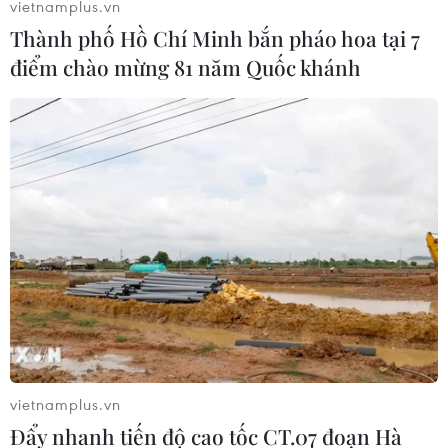
vietnamplus.vn
Thành phố Hồ Chí Minh bắn pháo hoa tại 7
điểm chào mừng 81 năm Quốc khánh
Bộ phim "Oppenheimer" áp đảo tại Lễ
trao giải Oscar lần thứ 96
11/03/2024 03:27
"Oppenheimer," bộ phim về "cha đẻ" bom nguyên tử
vietnamplus.vn
trong Chiến tranh thế giới lần thứ hai, thắng lớn tại Lễ
Đẩy nhanh tiến độ cao tốc CT.07 đoạn Hà