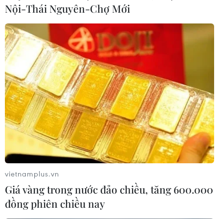
trao giải Oscar lần thứ 96 khi giành chiến thắng tại 7
Nội-Thái Nguyên-Chợ Mới
hạng mục.
vietnamplus.vn
Giá vàng trong nước đảo chiều, tăng 600.000
đồng phiên chiều nay