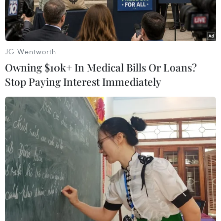
tuyến.
JG Wentworth
Owning $10k+ In Medical Bills Or Loans?
Stop Paying Interest Immediately
Lễ trao giải Oscar ở Hollywood, Mỹ, ngày 10/3/2024. (Ảnh:
AFP/TTXVN)
Các số liệu thống kê ngày 11/3 cho thấy lễ trao
giải Oscar 2024 tại nhà hát Dolby, thành phố Los