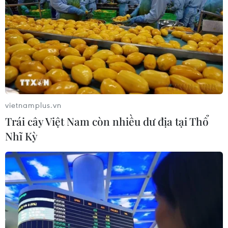
vietnamplus.vn
Trái cây Việt Nam còn nhiều dư địa tại Thổ
Nhĩ Kỳ