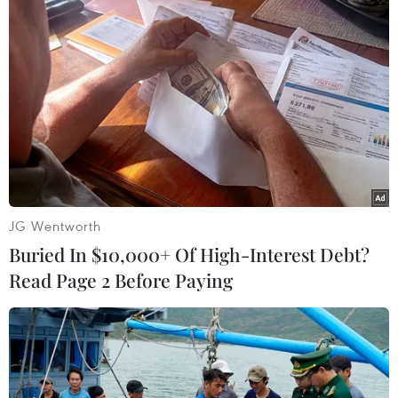
(TTXVN/Vietnam+)
JG Wentworth
Buried In $10,000+ Of High-Interest Debt?
Read Page 2 Before Paying
#Lễ trao giải Oscar
#Truyền hình trực tiếp
#Oppenheimer
#Christopher Nolan
Mỹ