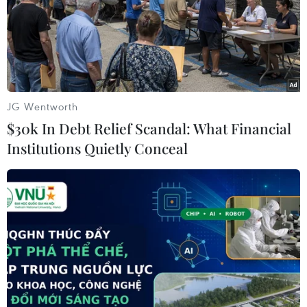
Thắng năm hạng mục quan
trọng nhất, “Anora” đại thắng tại Oscar 2025
JG Wentworth
$30k In Debt Relief Scandal: What Financial
Institutions Quietly Conceal
TIN LIÊN QUAN