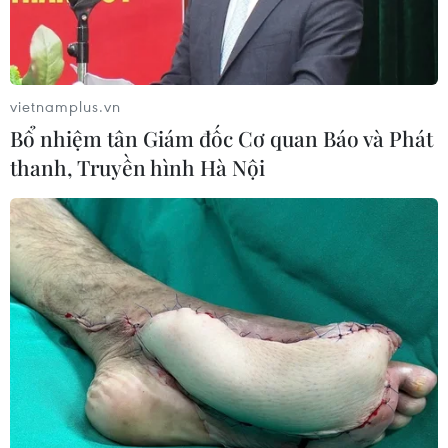
vietnamplus.vn
Bổ nhiệm tân Giám đốc Cơ quan Báo và Phát
thanh, Truyền hình Hà Nội
TIN CÙNG CHUYÊN MỤC
“Người Nhện” lập kỳ tích, “The
Odyssey” cán mốc 1 tỷ USD doanh
thu phòng vé