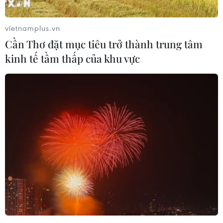
vietnamplus.vn
Cần Thơ đặt mục tiêu trở thành trung tâm
kinh tế tầm thấp của khu vực
Khoảnh khắc Robert Downey Jr. nhận giải
Oscar Nam diễn viên phụ xuất sắc nhất
11/03/2024 01:51
Giải thưởng của Robert Downey Jr cũng là tượng vàng
Oscar đầu tiên của "Oppehheimer" trong lễ trao giải
năm nay. Bộ phim nhận được tổng cộng 13 đề cử.