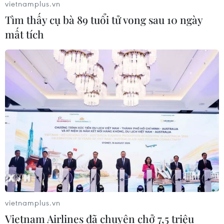
vietnamplus.vn
Tìm thấy cụ bà 89 tuổi tử vong sau 10 ngày
Phim huyền sử "Hộ linh tráng sỹ"
mất tích
được chiếu ở định dạng IMAX
31/07/2026 02:47
Hiệu ứng từ “The Odyssey” giúp
doanh số sách sử thi và thần thoại
tăng mạnh
30/07/2026 11:38
Câu chuyện điện ảnh: Bom tấn "The
Odyssey" giữ vững ngôi vương
phòng vé
vietnamplus.vn
27/07/2026 05:25
Vietnam Airlines đã chuyên chở 7,5 triệu