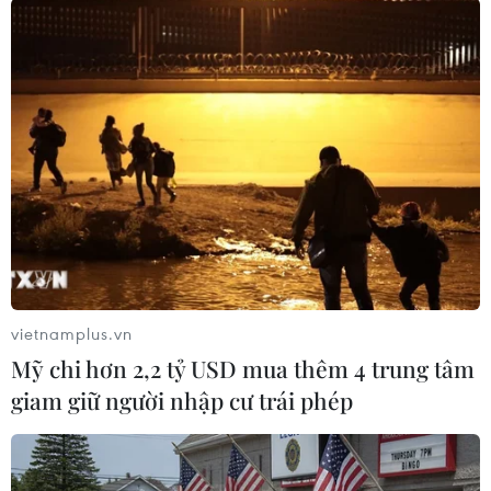
rõ nguyên nhân vụ việc và bàn giao thi thể nạn
nhân cho người nhà tổ chức mai táng./.
Làm rõ nguyên nhân vụ
tai nạn giao thông đặc
biệt nghiêm trọng ở
Quảng Trị
Phó Thủ tướng Chính phủ Trần Hồng Hà vừa ký
ban hành Công điện số 167/CĐ-TTg ngày
17/9/2025 của Thủ tướng về khắc phục hậu quả
vietnamplus.vn
vụ tai nạn giao thông đặc biệt nghiêm trọng trên
Mỹ chi hơn 2,2 tỷ USD mua thêm 4 trung tâm
địa bàn tỉnh Quảng Trị.
giam giữ người nhập cư trái phép
(TTXVN/Vietnam+)