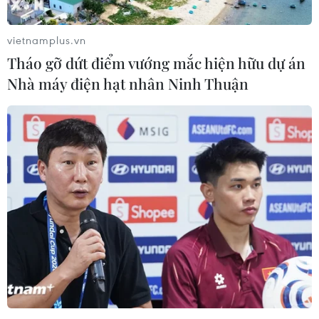
vietnamplus.vn
Tháo gỡ dứt điểm vướng mắc hiện hữu dự án
Nhà máy điện hạt nhân Ninh Thuận
Tai nạn trên cao tốc Cầu Giẽ-Ninh Bình:
Huy động nhân lực cấp cứu các nạn nhân
15/09/2025 11:12
Khoa Cấp cứu của Bệnh viện Đa khoa Hà Nam đã kích
hoạt báo động đỏ, huy động toàn bộ nguồn nhân lực
của khoa, cấp cứu bệnh nhân với tinh thần trách nhiệm
cao nhất.