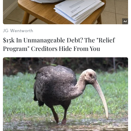
JG Wentworth
$15k In Unmanageable Debt? The "Relief
Program" Creditors Hide From You
Hiện trường một trong ba vụ tai nạn. (Nguồn: Báo Người Lao
động)
Ngày 19/9, thông tin từ Ủy ban Nhân dân xã Đức
Hòa, tỉnh Tây Ninh cho biết, trên địa bàn xảy ra
3 vụ tai nạn giao thông làm 3 người tử vong. Cả