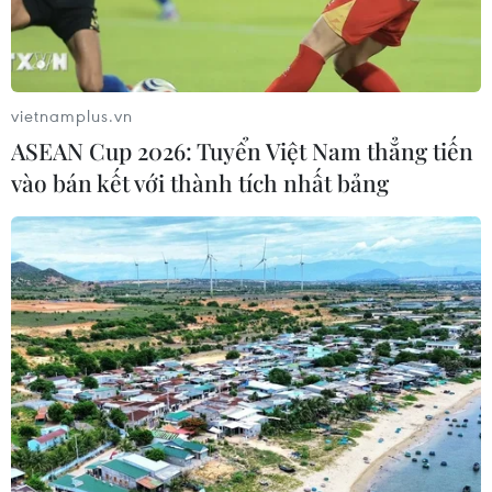
Vụ tai nạn nghiêm trọng ở Quảng Trị: Tập
trung cứu chữa các nạn nhân
vietnamplus.vn
17/09/2025 07:46
ASEAN Cup 2026: Tuyển Việt Nam thẳng tiến
Hiện 3 nạn nhân bị thương nặng trong vụ tai nạn đang
vào bán kết với thành tích nhất bảng
được điều trị tại Bệnh viện Đa khoa tỉnh Quảng Trị và 6
nạn nhân khác đang được điều trị ở Bệnh viện Đa khoa
khu vực Hướng Hóa.