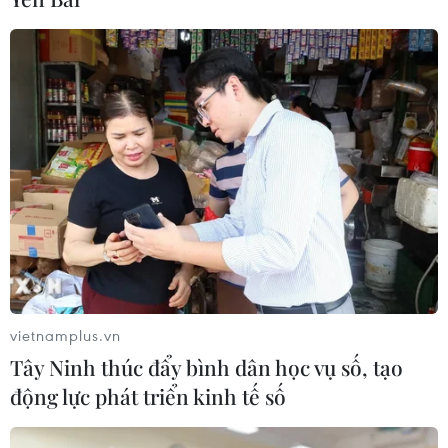
Hàn Quốc nối lại đường bay
Incheon-TP Hồ Chí Minh
07/08/2026 04:28
Khẩn trương phân luồng giao thông
sau vụ sạt lở trên tuyến ĐT161 ở Lào
Cai
07/08/2026 02:37
Nhanh chóng hoàn thiện dự
án kết nối vùng, sân bay Long Thành
vietnamplus.vn
06/08/2026 15:07
Tây Ninh thúc đẩy bình dân học vụ số, tạo
động lực phát triển kinh tế số
Sẽ thi công đồng loạt Dự án cao tốc