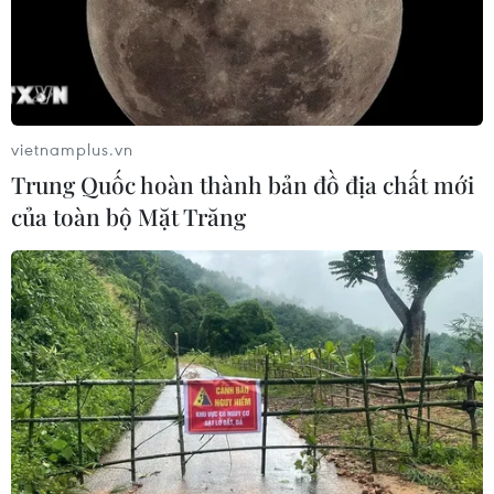
vietnamplus.vn
Trung Quốc hoàn thành bản đồ địa chất mới
của toàn bộ Mặt Trăng
TIN CÙNG CHUYÊN MỤC
Cảnh sát giao thông triển khai chiến
dịch nâng cao kỹ năng lái xe môtô, xe
gắn máy
07/08/2026 14:37