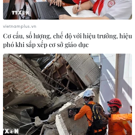
vietnamplus.vn
Cơ cấu, số lượng, chế độ với hiệu trưởng, hiệu
phó khi sắp xếp cơ sở giáo dục
TIN CÙNG CHUYÊN MỤC
Bế mạc Hội thi lực lượng tham gia
bảo vệ an ninh, trật tự ở cơ sở giỏi
toàn quốc