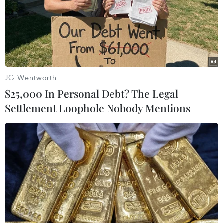
tự tử bằng lá ngón
12/02/2017 12:18
Trên đường bị dẫn giải về nơi tạm giữ, Sùng A Thò, nghi
phạm sát hại 3 người ở Mường Chà, Điện Biên đã tự tử
bằng lá ngón ăn từ trước đó.
JG Wentworth
$25,000 In Personal Debt? The Legal
Settlement Loophole Nobody Mentions