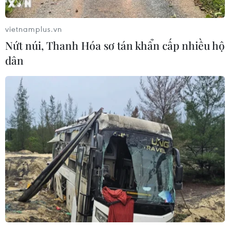
vietnamplus.vn
Nứt núi, Thanh Hóa sơ tán khẩn cấp nhiều hộ
dân
Nghệ An: Hai học sinh ăn lá ngón tự tử đã
qua cơn nguy kịch
07/09/2017 04:23
Sau hơn một ngày tích cực điều trị, hai trong ba em học
sinh ăn lá ngón tự tử là Xồng Bá Xồ và Xồng Bá Rê, học
sinh lớp 3, trường Tiểu học Na Ngoi 1, huyện Kỳ Sơn,
Nghệ An đã qua cơn nguy kịch.