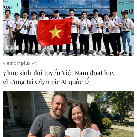
TIN LIÊN QUAN
vietnamplus.vn
7 học sinh đội tuyển Việt Nam đoạt huy
chương tại Olympic AI quốc tế
Đối tượng gây ra vụ thảm sát tại Điện Biên