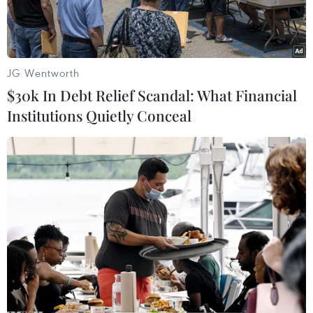
JG Wentworth
$30k In Debt Relief Scandal: What Financial
Institutions Quietly Conceal
Bị cáo Hoa tại phiên tòa. (Ảnh: Đậu Tất Thành/TTXVN)
Ngày 16/4, Tòa án nhân dân tỉnh Bình Phước
mở phiên tòa xét xử sơ thẩm và tuyên phạt Bùi
Thị Hoa (36 tuổi, ngụ xã Đồng Tâm, huyện Đồng
Phú, tỉnh Bình Phước) 14 năm tù giam về tội
giết người; buộc bị cáo phải bồi thường cho gia