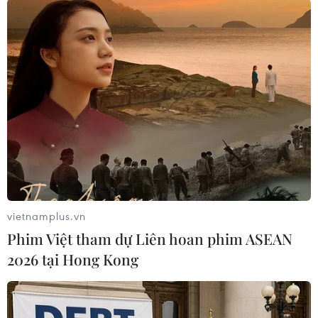
Hoa đưa thi thể chồng đi hỏa táng rồi đem về
tỉnh Phú Thọ an táng. 5 ngày sau, Hoa đến Công
an tỉnh Phú Thọ tự thú và khai nhận hành vi của
mình.
Tại phiên tòa, Hội đồng xét xử xét thấy bị cáo
Hoa không có trình độ học vấn, thành khẩn khai
báo, cùng với đó đã khắc phục hậu quả một
phần nên tuyên phạt Hoa 14 năm tù giam, đồng
thời buộc bị cáo phải bồi thường cho gia đình bị
hại 346 triệu đồng./.
vietnamplus.vn
Phim Việt tham dự Liên hoan phim ASEAN
(Vietnam+)
2026 tại Hong Kong