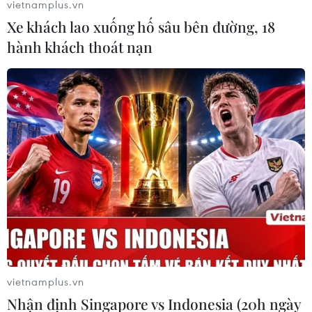
vietnamplus.vn
Xe khách lao xuống hố sâu bên đường, 18
hành khách thoát nạn
Đã xác định được nguyên nhân vụ ngộ độc
rượu ngâm rễ cây
19/03/2018 13:50
Kết quả kiểm nghiệm của Viện Kiểm nghiệm An toàn vệ
sinh thực phẩm quốc gia cho thấy nguyên nhân gây ra
vụ bốn người bị ngộ độc, trong đó có ba người tử vong
vietnamplus.vn
là chất Koumin.
Nhận định Singapore vs Indonesia (20h ngày