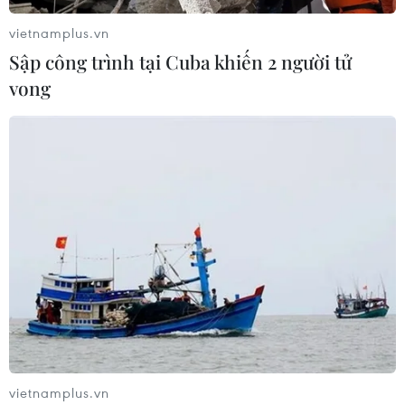
07/08/2026 15:57
vietnamplus.vn
Sập công trình tại Cuba khiến 2 người tử
Khởi tố, truy nã 3 đối tượng hoạt
vong
động nhằm lật đổ chính quyền nhân
dân
07/08/2026 13:51
Bảo mẫu tại cơ sở mầm non thừa
nhận hành vi bạo hành hai trẻ
07/08/2026 12:27
Phát hiện đối tượng tàng trữ trái
phép vũ khí quân dụng
07/08/2026 12:25
vietnamplus.vn