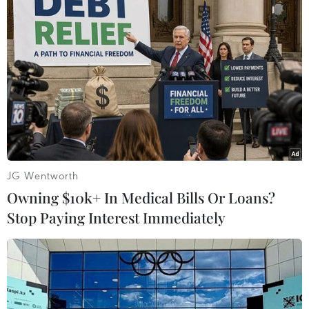
#Lá ngón
#Bình Phước
#Khổ qua nhồi lá ngón
JG Wentworth
Owning $10k+ In Medical Bills Or Loans?
#Đầu độc
#Giết người
Bình Phước
Đồng Nai
Stop Paying Interest Immediately
Theo dõi VietnamPlus