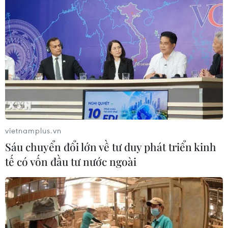
Khởi tố Chủ tịch Hội đồng quản trị,
Giám đốc Công ty cổ phần Mekolor
06/08/2026 09:06
Thêm một nhóm dàn cảnh cướp giật
tại khu Tân Huê Viên sa lưới
06/08/2026 05:57
vietnamplus.vn
Sáu chuyển đổi lớn về tư duy phát triển kinh
Khẩn trường khám nghiệm
tế có vốn đầu tư nước ngoài
hiện trường, điều tra nguyên nhân
vụ cháy chợ Biên Hòa
06/08/2026 04:37