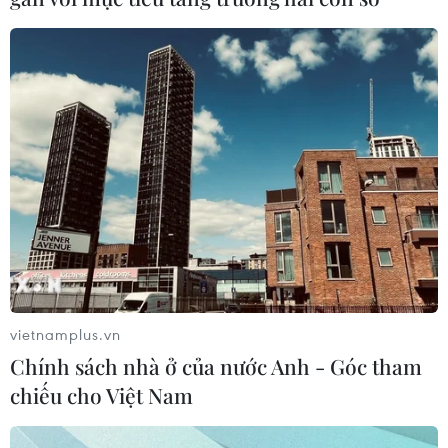
huyện Mường Chà, tỉnh Điện Biên rủ nhau hái và ăn thử
lá ngón, 2 cháu trong số đó đã tử vong.
vietnamplus.vn
Chính sách nhà ở của nước Anh - Góc tham
chiếu cho Việt Nam