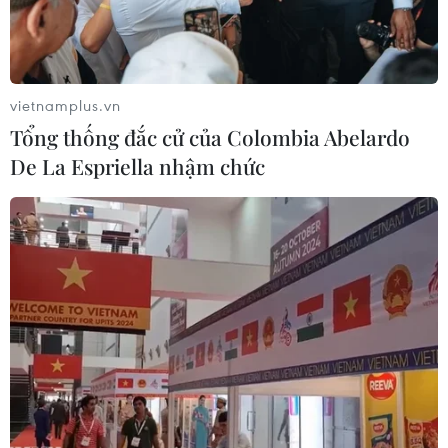
Bộ Dân tộc và Tôn giáo còn nhiều
diện tích trụ sở vượt định mức
04/08/2026 13:47
vietnamplus.vn
Tổng thống đắc cử của Colombia Abelardo
De La Espriella nhậm chức
Kết luận thanh tra chuyên đề cơ sở
nhà, đất dôi dư sau sắp xếp tại Bộ
Nội vụ
04/08/2026 12:15
Đà Nẵng hỗ trợ tiền và chỗ ở tạm cho
người dân di dời khỏi các chung cư
cũ
03/08/2026 09:52