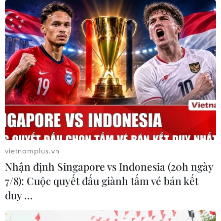
thị trường bất động sản phát triển
lành mạnh
29/07/2026 10:26
Nhà nước điều tiết, kiểm soát và
quyết định giá đất
29/07/2026 06:11
Đà Nẵng bổ sung thêm quỹ đất phát
triển nhà ở xã hội
vietnamplus.vn
28/07/2026 07:02
Nhận định Singapore vs Indonesia (20h ngày
7/8): Cuộc quyết đấu giành tấm vé bán kết
duy …
Đà Nẵng lên phương án tái định cư
cho hộ dân di dời khỏi chung cư