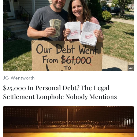
#Anh
#bất động sản
#giá nhà
#lãi suất
#cho vay
Anh
JG Wentworth
$25,000 In Personal Debt? The Legal
Theo dõi VietnamPlus
Settlement Loophole Nobody Mentions