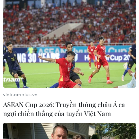
(ONS) công bố hồi đầu tháng, giá nhà tại nước
này hiện đang tăng lên mức kỷ lục mới, vượt
qua cả mức đỉnh đạt được vào tháng 1/2008.
Trong thời gian từ tháng 8/2012-8/2013, giá nhà
tại nước này đã tăng 3,8%, đưa mức giá trung
bình lên 247.000 bảng/căn (khoảng 395.200
USD)./.
(Vietnam+)
vietnamplus.vn
ASEAN Cup 2026: Truyền thông châu Á ca
ngợi chiến thắng của tuyển Việt Nam