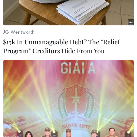
JG Wentworth
$15k In Unmanageable Debt? The "Relief
Program" Creditors Hide From You
Ảnh minh họa. (Nguồn: Bloomberg)
Số liệu khảo sát mới nhất cho thấy giá nhà
tháng 10 ở Anh tiếp tục tăng trong bối cảnh
ngày càng có nhiều lo ngại về nguy cơ "bong
bóng" bất động sản ở nước này mặc dù giá nhà
trung bình hiện vẫn thấp hơn 7% so với mức