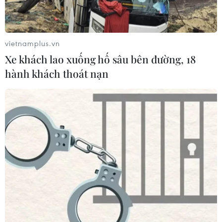
17 giờ ngày 7/8, mở cửa tràn xả mặt
điều tiết hồ chứa thủy điện Lai Châu
07/08/2026 07:28
vietnamplus.vn
Xe khách lao xuống hố sâu bên đường, 18
hành khách thoát nạn
Di dời hộ dân bị ảnh hưởng bụi, mùi
khét, tiếng ồn từ Trung tâm Điện lực
Vĩnh Tân
07/08/2026 07:10
Hà Nội quyết liệt xử lý các "điểm
nghẽn" úng ngập, môi trường đô thị
07/08/2026 06:51