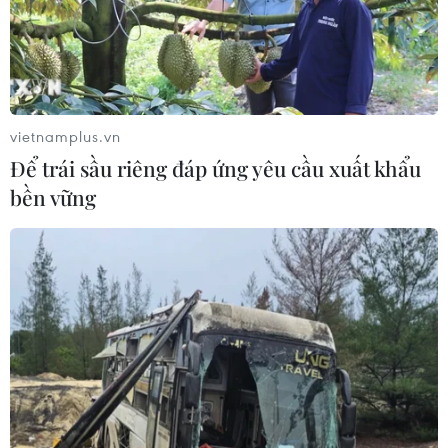
Tướng Lê Xuân Thế: "Mỗi mét đất
đào lên mang niềm hy vọng tìm lại
liệt sĩ"
07/08/2026 07:41
vietnamplus.vn
Để trái sầu riêng đáp ứng yêu cầu xuất khẩu
Đắk Lắk bảo đảm điều kiện học tập
bền vững
cho học sinh vùng biên
07/08/2026 07:35
Xuất hiện các cung trượt sạt kèm
theo nhiều vết nứt, gãy tại Sơn La
07/08/2026 07:31