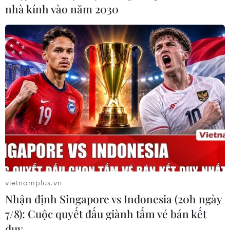
nhà kính vào năm 2030
Lực lượng chức năng tỉnh Điện Biên bắt giữ hai đối
tượng, thu giữ 140 gói màu xanh và hồng có ký hiệu chữ
A, bên trong chứa các viên nén màu hồng nghi là ma
túy tổng hợp.
vietnamplus.vn
Nhận định Singapore vs Indonesia (20h ngày
7/8): Cuộc quyết đấu giành tấm vé bán kết
duy …