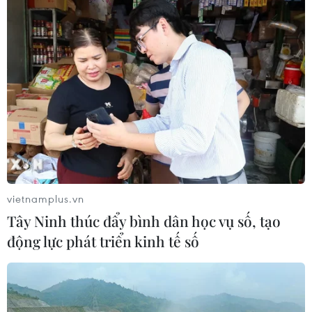
07/08/2026 08:45
86 tuổi vẫn đi lấy mẫu ADN,
gần 80 năm nuôi hy vọng tìm người
cậu liệt sĩ
07/08/2026 08:40
Xe khách lao xuống hố sâu bên
đường, 18 hành khách thoát nạn
07/08/2026 08:39
vietnamplus.vn
Tây Ninh thúc đẩy bình dân học vụ số, tạo
động lực phát triển kinh tế số
Tây Ninh cảnh báo giả mạo cơ quan
đăng ký kinh doanh để lừa đảo
doanh nghiệp
07/08/2026 08:38