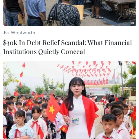
túy.
JG Wentworth
$30k In Debt Relief Scandal: What Financial
Institutions Quietly Conceal
Tang vật một vụ buôn lậu thuốc lá. (Nguồn: TTXVN)
Ông Phạm Đức Chinh, Cục trưởng Cục Quản lý
thị trường tỉnh Long An, cho biết, tình hình
buôn lậu qua biên giới trên địa bàn tỉnh tuy
được kiểm soát, kìm chế đã giảm, nhưng về tính