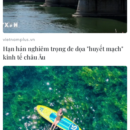
vietnamplus.vn
Hạn hán nghiêm trọng đe dọa "huyết mạch"
kinh tế châu Âu