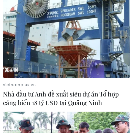
vietnamplus.vn
Nhà đầu tư Anh đề xuất siêu dự án Tổ hợp
cảng biển 18 tỷ USD tại Quảng Ninh