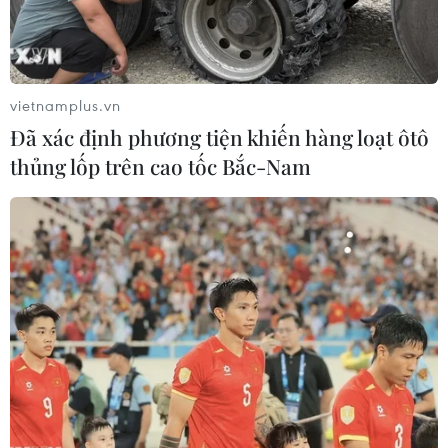
vietnamplus.vn
Đã xác định phương tiện khiến hàng loạt ôtô
thủng lốp trên cao tốc Bắc-Nam
Phát hiện đối tượng vận chuyển trái phép
ngà voi qua đường hàng không
02/11/2019 12:02
Chi cục Hải quan cửa khẩu sân bay quốc tế Tân Sơn
Nhất đã kiểm tra hành lý của hành khách N.D.T, phát
hiện 1 mẫu vật nghi là ngà voi nguyên chiếc nặng 1,8kg
và gần 22,5kg thực vật nghi trầm hương.