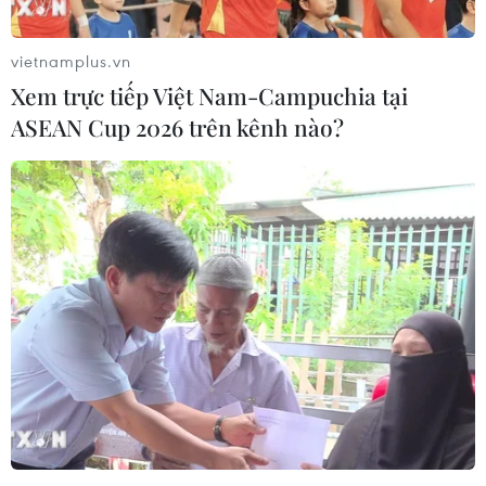
vietnamplus.vn
Xem trực tiếp Việt Nam-Campuchia tại
ASEAN Cup 2026 trên kênh nào?
Hải quan phối hợp bắt giữ hàng loạt vụ
buôn lậu ma túy số lượng lớn
06/11/2019 07:52
Các tượng đối tượng đã trà trộn thảo mộc có chứa chất
ma túy vào bánh kẹo, sữa, trà, quần áo, đồ chơi…gửi
theo loại hình quà tặng từ nước ngoài về Việt Nam qua