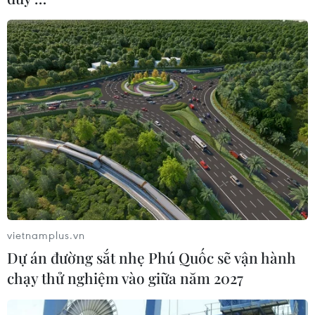
Hà Nội tiêu hủy 63 tấn hàng hóa vi phạm
trị giá gần 6 tỷ đồng
21/11/2019 01:26
Lực lượng Quản lý thị trường Hà Nội vừa tiến hành tiêu
hủy 63 tấn hàng hóa vi phạm pháp luật, gồm thuốc lá,
xì gà, dược liệu, hóa phẩm... trị giá gần 6 tỷ đồng.
vietnamplus.vn
Dự án đường sắt nhẹ Phú Quốc sẽ vận hành
chạy thử nghiệm vào giữa năm 2027