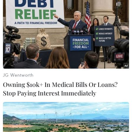
JG Wentworth
Owning $10k+ In Medical Bills Or Loans?
Stop Paying Interest Immediately
#Long An
#Buôn lậu
#Ma túy
#Biên giới
#Mỹ phẩm
#Thuốc lá ngoại
Long An
Tây Ninh