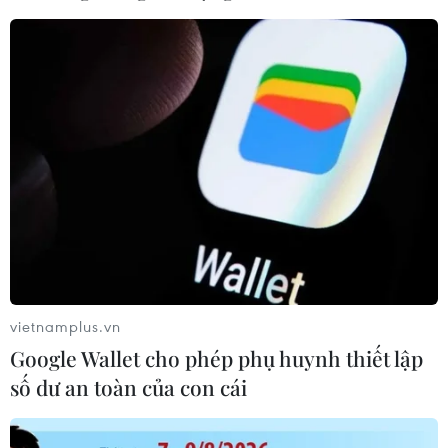
#Lyudmila Putin
#Y tá
#Đệ nhất Phu nhân Nga
#Ly dị
#Truyền thông
Nga
Theo dõi VietnamPlus
vietnamplus.vn
Google Wallet cho phép phụ huynh thiết lập
TIN CÙNG CHUYÊN MỤC
số dư an toàn của con cái
Công an Lào Cai kịp thời cứu nạn, hỗ