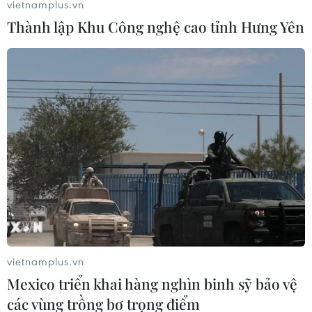
Những sở thích hàng đầu của cựu Đệ nhất phu
vietnamplus.vn
nhân nước Nga là du lịch, trượttuyết, đọc tài
Thành lập Khu Công nghệ cao tỉnh Hưng Yên
liệu lịch sử trong và ngoài nước, nghiên cứu về
lịch sử văn hóaNga./.
Khôi Nguyên (Vietnam+)
vietnamplus.vn
Mexico triển khai hàng nghìn binh sỹ bảo vệ
các vùng trồng bơ trọng điểm