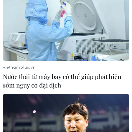
18/07/2026 08:05
Nữ sinh Ninh Bình tỏa sáng tại Kỳ thi
Olympic Vật lý quốc tế
18/07/2026 07:51
vietnamplus.vn
Xem thêm
Nước thải từ máy bay có thể giúp phát hiện
sớm nguy cơ đại dịch
CƠ QUAN CHỦ QUẢN: THÔNG TẤN XÃ VIỆT NAM
Tổng Biên tập: TRẦN TIẾN DUẨN