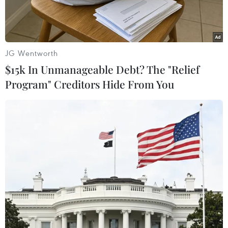
bà - một người ngay từ khi còn trẻ đã rất giàu
nghị lực và từng làm nhiều công việc như y tá,
thợ tiện, nhân viên đưa thư.
JG Wentworth
Tối 6/6, ông Putin và vợ xuất hiện cùng nhau
$15k In Unmanageable Debt? The "Relief
trong buổi biểu diễn múa ballettrong điện
Program" Creditors Hide From You
Kremlin. Đây là lần đầu tiên sau một năm, họ
xuất hiện cùngnhau trong một sự kiện công
chúng. Sau buổi biểu diễn, ông Putin và vợ đã
có mộtcuộc trả lời phỏng vấn với kênh truyền
hình Nước Nga-24 và đưa ra một tuyên bốgây
sốc rằng họ đã quyết định ly dị sau 30 năm
chung sống.
[
Vợ chồng tổng thống Nga Vladimir Putin bất
ngờ ly dị
]