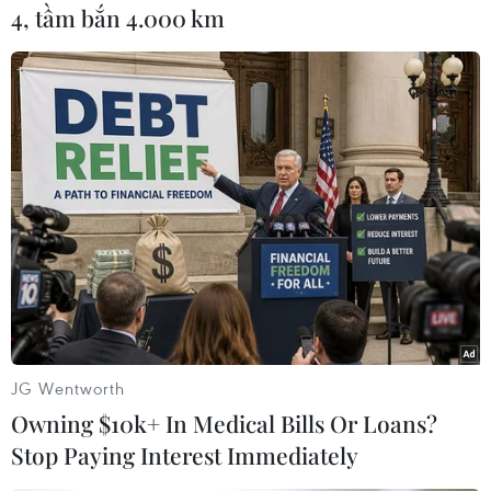
hàng không cho một hãng hàng không nội địa.
4, tầm bắn 4.000 km
Theomột số thông tin, bà đã bị thương trong một
vụ tai nạn máy bay - điều này có thểgiải thích vì
sao bà rất sợ đi máy bay.
Bà và người chồng tương lai cờ gặp nhau trong
một chuyến thăm tới thành phốLeningrad.
Vladimir Putin cho biết tại thời gian làm việc ở
Sở KGB Leningrad.
Tại Leningrad, Lyudmila Putin sau đó tốt nghiệp
khoa Ngữ văn Đại học bangLeningrad với
JG Wentworth
chuyên môn ngôn ngữ Tây Ban Nha. Ngoài ra
Owning $10k+ In Medical Bills Or Loans?
bà cũng thông thạo tiếngBồ Đào Nha, Pháp và
Stop Paying Interest Immediately
tiếng Đức.