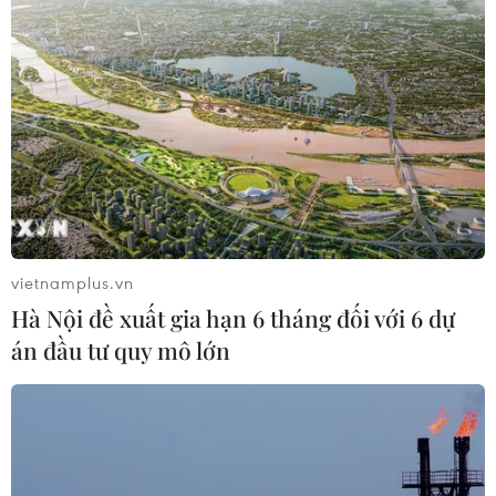
Cố vấn Nhà Trắng cảnh báo BYD gia
tăng sức ép đối với ngành ôtô toàn
cầu
20/07/2026 23:54
Giá xe điện tại Đức giảm xuống tiệm
cận xe xăng
vietnamplus.vn
20/07/2026 15:45
Hà Nội đề xuất gia hạn 6 tháng đối với 6 dự
án đầu tư quy mô lớn
Tesla lên kế hoạch mở rộng sản xuất
và tạo thêm việc làm tại Đức
20/07/2026 09:10