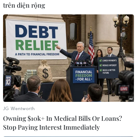
Cũng theo ông Aishah, việc thị trường xe hơi
trên diện rộng
Malaysia giảm 2% doanh sốtrong năm qua
không đáng lo ngại khi Singapore giảm tới 28%,
Indonesia giảm 20%,Brunei giảm 16% còn Thái
Lan giảm 11%.
Trong khối các nước Đông Nam Á, chỉ có Việt
Nam và Philippines tăng doanh sốbán ôtô trong
năm qua./.
Tùng Lâm (Vietnam+)
JG Wentworth
Owning $10k+ In Medical Bills Or Loans?
Stop Paying Interest Immediately