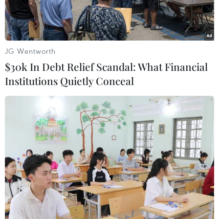
trong năm nay, khi nền kinhtế toàn cầu phục
hồi.
Malaysia hiện đang là thị trường xe du lịch lớn
JG Wentworth
nhất Đông Nam Á.
$30k In Debt Relief Scandal: What Financial
Institutions Quietly Conceal
Nhận định trên được coi là có cơ sở khi lượng
xe hơi bán ra trong quý IV/2009 đã tăng mạnh
so với thời gian trước đó, phù hợp với bối cảnh
nền kinhtế Malaysia có dấu hiệu phục hồi trong
khủng hoảng.
Ông Ashah Ahmad, Chủ tịch Hiệp hội các nhà
sản xuất ôtô Malaysia cho rằngđây là căn cứ để
khẳng định lượng xe hơi tiêu thụ trong năm
2010 sẽ tiếp tụctăng.