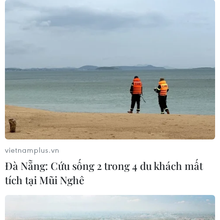
24/07/2026 08:06
Bridgestone Việt Nam giới thiệu
dòng lốp hiệu suất cao thế hệ mới
Potenza
24/07/2026 06:46
Hà Nội xây dựng phương án hỗ trợ
người thu nhập thấp đổi xe máy cũ
24/07/2026 06:15
vietnamplus.vn
Đà Nẵng: Cứu sống 2 trong 4 du khách mất
tích tại Mũi Nghê
Hãng xe điện Polestar chính thức rút
lui khỏi thị trường Mỹ
21/07/2026 04:29