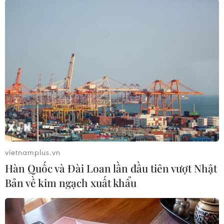
#Malaysia
#Doanh số
#Xe hơi
#Phục hồi
#Tăng trưởng
Anh
Malaysia
vietnamplus.vn
Hàn Quốc và Đài Loan lần đầu tiên vượt Nhật
Theo dõi VietnamPlus
Bản về kim ngạch xuất khẩu