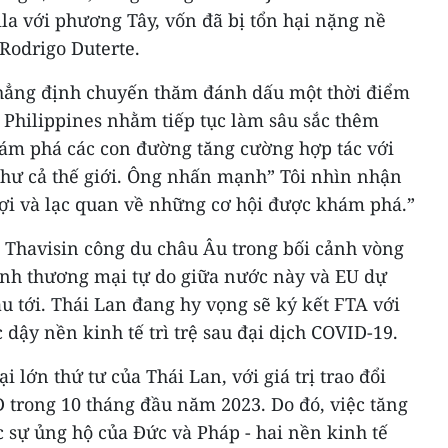
la với phương Tây, vốn đã bị tổn hại nặng nề
Rodrigo Duterte.
khẳng định chuyến thăm đánh dấu một thời điểm
 Philippines nhằm tiếp tục làm sâu sắc thêm
ám phá các con đường tăng cường hợp tác với
hư cả thế giới. Ông nhấn mạnh” Tôi nhìn nhận
i và lạc quan về những cơ hội được khám phá.”
g Thavisin công du châu Âu trong bối cảnh vòng
nh thương mại tự do giữa nước này và EU dự
áu tới. Thái Lan đang hy vọng sẽ ký kết FTA với
ậy nền kinh tế trì trệ sau đại dịch COVID-19.
i lớn thứ tư của Thái Lan, với giá trị trao đổi
 trong 10 tháng đầu năm 2023. Do đó, việc tăng
 sự ủng hộ của Đức và Pháp - hai nền kinh tế