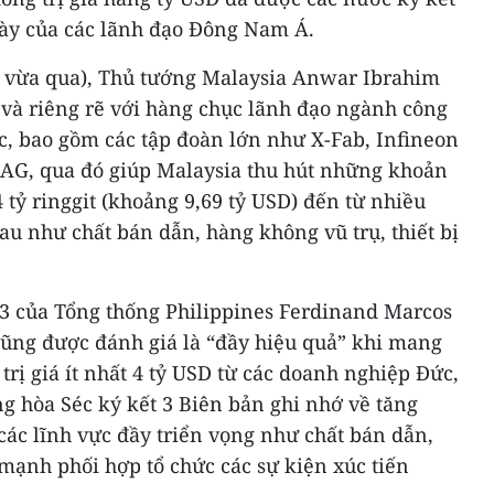
ày của các lãnh đạo Đông Nam Á.
3 vừa qua), Thủ tướng Malaysia Anwar Ibrahim
 và riêng rẽ với hàng chục lãnh đạo ngành công
, bao gồm các tập đoàn lớn như X-Fab, Infineon
 AG, qua đó giúp Malaysia thu hút những khoản
4 tỷ ringgit (khoảng 9,69 tỷ USD) đến từ nhiều
u như chất bán dẫn, hàng không vũ trụ, thiết bị
3 của Tổng thống Philippines Ferdinand Marcos
 cũng được đánh giá là “đầy hiệu quả” khi mang
trị giá ít nhất 4 tỷ USD từ các doanh nghiệp Đức,
ng hòa Séc ký kết 3 Biên bản ghi nhớ về tăng
các lĩnh vực đầy triển vọng như chất bán dẫn,
mạnh phối hợp tổ chức các sự kiện xúc tiến