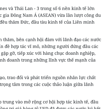
nes và Thái Lan - 3 trong số 6 nền kinh tế lớn
ốc gia Đông Nam Á (ASEAN) vừa lần lượt công du
 đều thăm Đức, đầu tàu kinh tế của Liên minh
 thăm, bên cạnh hội đàm với lãnh đạo các nước
vấn đề hợp tác vĩ mô, những người đứng đầu các
gặp gỡ, tiếp xúc với hàng chục doanh nghiệp,
kinh doanh trong những lĩnh vực thế mạnh của
ạo, trao đổi và phát triển nguồn nhân lực chất
trọng tâm trong các cuộc thảo luận giữa lãnh
p trung vào mở rộng cơ hội hợp tác kinh tế, đầu
ồng trị giá hàng tỷ USD đã được các nước ký kết