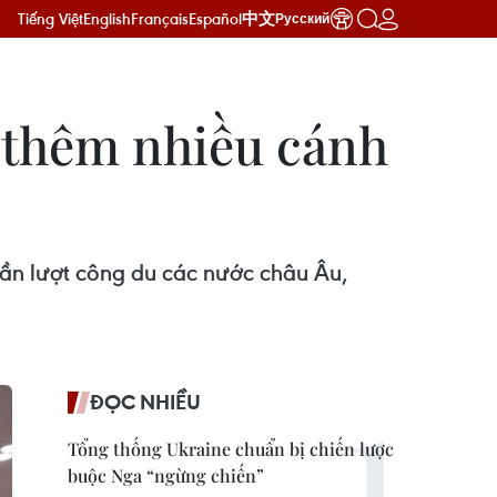
Tiếng Việt
English
Français
Español
中文
Русский
ở thêm nhiều cánh
 lần lượt công du các nước châu Âu,
ĐỌC NHIỀU
Tổng thống Ukraine chuẩn bị chiến lược
buộc Nga “ngừng chiến”