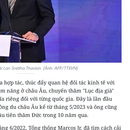
i Lan Srettha Thavisin. (Ảnh: AFP/TTXVN)
hợp tác, thúc đẩy quan hệ đối tác kinh tế với
iềm năng ở châu Âu, chuyến thăm "Lục địa già"
a riêng đối với từng quốc gia. Đây là lần đầu
công du châu Âu kể từ tháng 5/2023 và ông cũng
đầu tiên thăm Đức trong 10 năm qua.
ng 6/2022, Tổng thống Marcos Jr. đã tìm cách cải