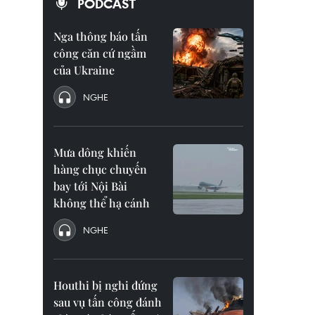
PODCAST
Nga thông báo tấn
công căn cứ ngầm
của Ukraine
NGHE
Mưa dông khiến
hàng chục chuyến
bay tới Nội Bài
không thể hạ cánh
NGHE
Houthi bị nghi đứng
sau vụ tấn công đánh