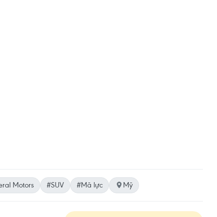
ral Motors
#SUV
#Mã lực
Mỹ