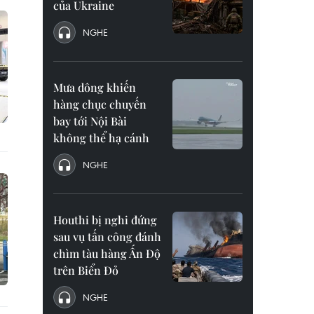
của Ukraine
NGHE
Mưa dông khiến
hàng chục chuyến
bay tới Nội Bài
không thể hạ cánh
NGHE
Houthi bị nghi đứng
sau vụ tấn công đánh
chìm tàu hàng Ấn Độ
trên Biển Đỏ
NGHE