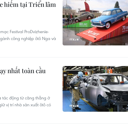
hiếm tại Triển lãm
mạc Festival ProDvizhenie-
 ngành công nghiệp ôtô Nga và
hạy nhất toàn cầu
à tác động từ căng thẳng ở
ữ vị trí nhà sản xuất ôtô có