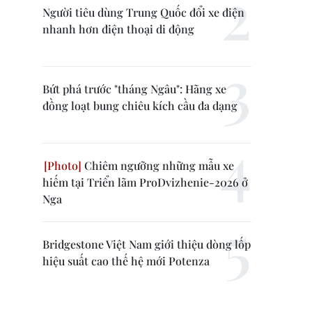
Người tiêu dùng Trung Quốc đổi xe điện
nhanh hơn điện thoại di động
Bứt phá trước "tháng Ngâu": Hãng xe
đồng loạt bung chiêu kích cầu đa dạng
Chiêm ngưỡng những mẫu xe
hiếm tại Triển lãm ProDvizhenie-2026 ở
Nga
Bridgestone Việt Nam giới thiệu dòng lốp
hiệu suất cao thế hệ mới Potenza