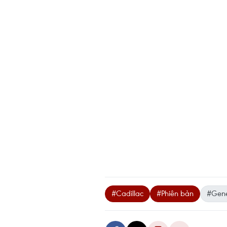
#Cadillac
#Phiên bản
#Gene