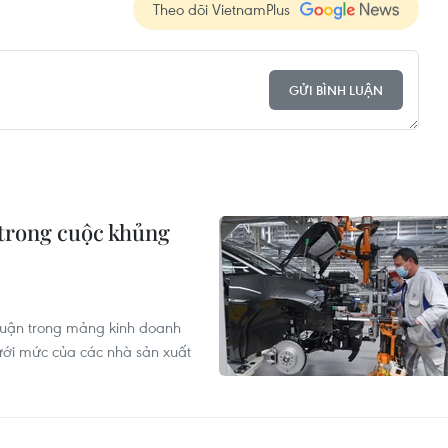
Theo dõi VietnamPlus
GỬI BÌNH LUẬN
 trong cuộc khủng
nhuận trong mảng kinh doanh
ới mức của các nhà sản xuất