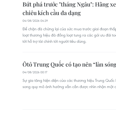
Bứt phá trước "tháng Ngâu": Hãng xe
chiêu kích cầu đa dạng
04/08/2026 04:29
Để chặn đà chững lại của sức mua trước giai đoạn th
loạt thương hiệu đã đồng loạt tung ra các gói ưu đãi t
tới hỗ trợ tài chính tới người tiêu dùng.
Ôtô Trung Quốc có tạo nên “làn sóng
04/08/2026 00:17
Sự gia tăng hiện diện của các thương hiệu Trung Quốc 
song quy mô ảnh hưởng vẫn cần được nhìn nhận một c