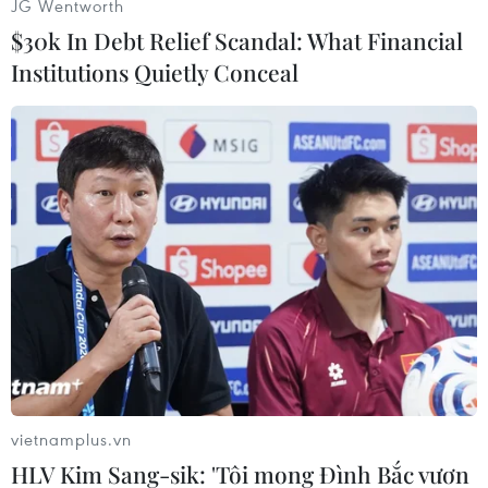
JG Wentworth
$30k In Debt Relief Scandal: What Financial
Institutions Quietly Conceal
#Toyota Avalon đời 2013
#Avalon hybrid
#Giá khởi điểm
#Thị trường Mỹ
vietnamplus.vn
HLV Kim Sang-sik: 'Tôi mong Đình Bắc vươn