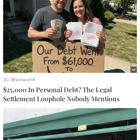
Thiếu tài xế, khoảng 25-30% xe đầu
kéo phải nằm bãi
02/08/2026 09:42
Chiêm ngưỡng những mẫu
xe hiếm tại Triển lãm ProDvizhenie-
2026 ở Nga
JG Wentworth
31/07/2026 01:51
$25,000 In Personal Debt? The Legal
Settlement Loophole Nobody Mentions
Toyota giữ vững vị trí hãng xe bán
chạy nhất toàn cầu trong 7 năm liên
tiếp
30/07/2026 11:20