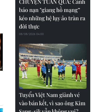
CHUYỆN TUẦN QUA: Cảnh
báo nạn "giang hồ mạng”
kéo những hệ lụy ảo tràn ra
đời thực
08/08/2026 04:00
Tuyển Việt Nam giành vé
vào bán kết, vì sao ông Kim
Sang-sik vẫn không vui?