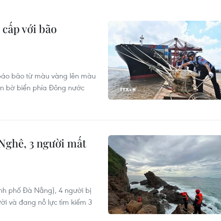
cấp với bão
báo bão từ màu vàng lên màu
gần bờ biển phía Đông nước
Nghê, 3 người mất
ành phố Đà Nẵng), 4 người bị
ời và đang nỗ lực tìm kiếm 3