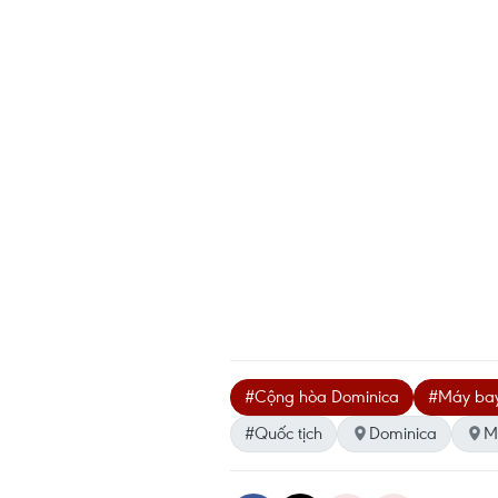
#Cộng hòa Dominica
#Máy ba
#Quốc tịch
Dominica
M