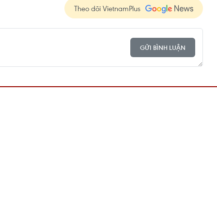
Theo dõi VietnamPlus
GỬI BÌNH LUẬN