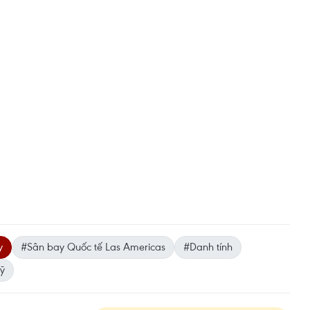
y
#Sân bay Quốc tế Las Americas
#Danh tính
ỹ