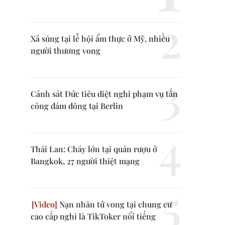
Xả súng tại lễ hội ẩm thực ở Mỹ, nhiều
người thương vong
Cảnh sát Đức tiêu diệt nghi phạm vụ tấn
công đám đông tại Berlin
Thái Lan: Cháy lớn tại quán rượu ở
Bangkok, 27 người thiệt mạng
Nạn nhân tử vong tại chung cư
cao cấp nghi là TikToker nổi tiếng