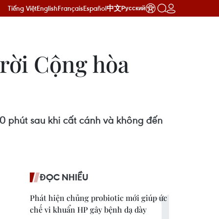
Tiếng Việt
English
Français
Español
中文
Русский
trời Cộng hòa
 phút sau khi cất cánh và không đến
ĐỌC NHIỀU
Phát hiện chủng probiotic mới giúp ức
chế vi khuẩn HP gây bệnh dạ dày