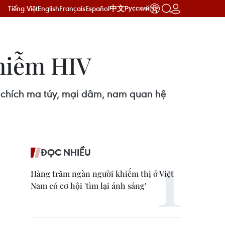
Tiếng Việt
English
Français
Español
中文
Русский
nhiễm HIV
 chích ma túy, mại dâm, nam quan hệ
ĐỌC NHIỀU
Hàng trăm ngàn người khiếm thị ở Việt
Nam có cơ hội 'tìm lại ánh sáng'