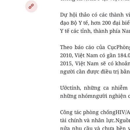
Dự hội thảo có các thành v
đạo Bộ Y tế, hơn 200 đại biể
Y tế các tỉnh, thành phía N
Theo báo cáo của CụcPhòng
2010, Việt Nam có gần 184
2015, Việt Nam sẽ có khoả
người cần được điều trị bằn
Ướctính, những ca nhiễm 
những nhómngười nghiện ch
Công tác phòng chốngHIV/AI
tài chính và nhân lực.Nguồ
nửa nhu cầu và chưa bền vữ