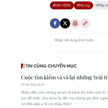
#HIV/AIDS
#Ma túy
#Mại 
TIN CÙNG CHUYÊN MỤC
Cuộc tìm kiếm và vá lại những 'trái ti
07/08/2026 04:03
Nhận diện sớm những trẻ em bị bệnh tim bẩm sinh là 
sao để chiếc chìa khóa ấy đến tay những gia đình nghè
nơi điều kiện y tế còn thiếu thốn?