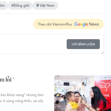
dâm
#Đồng giới
Việt Nam
Theo dõi VietnamPlus
GỬI BÌNH LUẬN
m lỗi '
"chìa khóa vàng" nhưng làm
o ở vùng nông thôn, xa xôi,