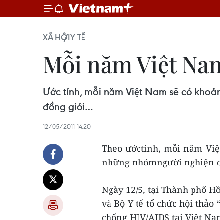
XÃ HỘI
Y TẾ
Mỗi năm Việt Nam
Ước tính, mỗi năm Việt Nam sẽ có khoả
đồng giới…
12/05/2011 14:20
Theo ướctính, mỗi năm Việ
những nhómngười nghiện ch
Ngày 12/5, tại Thành phố Hồ
và Bộ Y tế tổ chức hội thảo
chống HIV/AIDS tại Việt Na