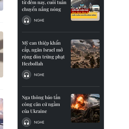
từ đêm nay, cuối tuần
chuyển nắng nóng
NGHE
Mỹ can thiệp khẩn
cấp, ngăn Israel mở
rộng đòn trừng phạt
Hezbollah
NGHE
Nga thông báo tấn
công căn cứ ngầm
của Ukraine
NGHE