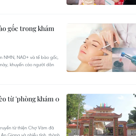
bào gốc trong khám
yền NMN, NAD+ và tế bào gốc,
 này; khuyến cáo người dân
èo từ 'phòng khám 0
truyền từ thiện Chợ Vàm đã
An Giang và nhiều tỉnh, thành