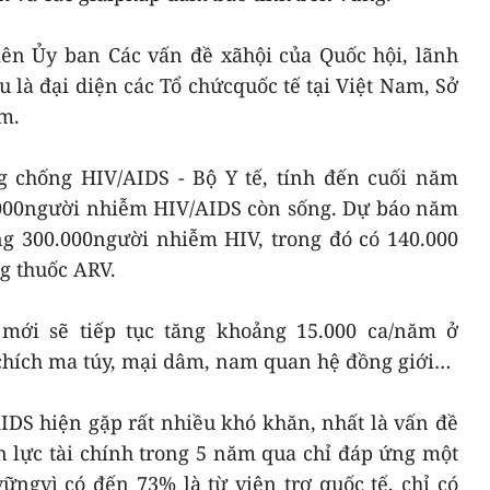
iên Ủy ban Các vấn đề xãhội của Quốc hội, lãnh
u là đại diện các Tổ chứcquốc tế tại Việt Nam, Sở
am.
 chống HIV/AIDS - Bộ Y tế, tính đến cuối năm
.000người nhiễm HIV/AIDS còn sống. Dự báo năm
ng 300.000người nhiễm HIV, trong đó có 140.000
g thuốc ARV.
mới sẽ tiếp tục tăng khoảng 15.000 ca/năm ở
ích ma túy, mại dâm, nam quan hệ đồng giới…
DS hiện gặp rất nhiều khó khăn, nhất là vấn đề
n lực tài chính trong 5 năm qua chỉ đáp ứng một
ngvì có đến 73% là từ viện trợ quốc tế, chỉ có