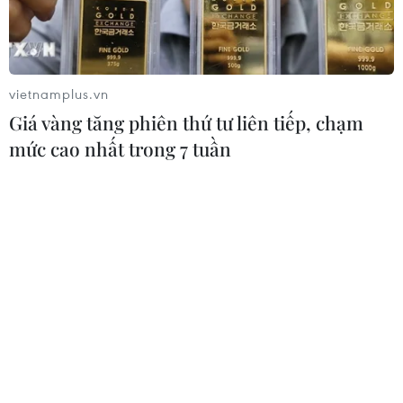
Đông Phi này.
vietnamplus.vn
Giá vàng tăng phiên thứ tư liên tiếp, chạm
mức cao nhất trong 7 tuần
Khói bốc lên sau một vụ tấn công tại Port Sudan, miền Đông
Sudan. (Ảnh: THX/TTXVN)
Chính quyền Mỹ vừa áp đặt các lệnh trừng phạt