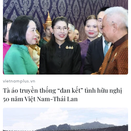
nhận công dân bị trục xuất về
nước.
(TTXVN/Vietnam+)
vietnamplus.vn
Tà áo truyền thống “đan kết” tình hữu nghị
50 năm Việt Nam-Thái Lan