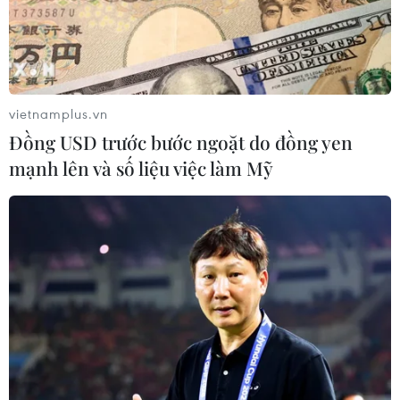
vietnamplus.vn
Đồng USD trước bước ngoặt do đồng yen
mạnh lên và số liệu việc làm Mỹ
Tham vấn giữa Sudan và Mỹ về việc hòa
đàm tại Geneva không đạt kết quả
11/08/2024 11:36
Phía Sudan thông báo các bên chưa đạt được nhất trí
về việc liệu phái đoàn đại diện cho quân đội hay chính
phủ của quốc gia Đông Bắc Phi có tham gia hòa đàm