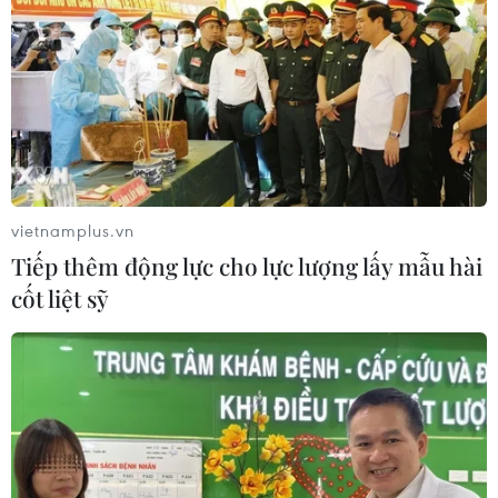
vietnamplus.vn
Tiếp thêm động lực cho lực lượng lấy mẫu hài
cốt liệt sỹ
TIN CÙNG CHUYÊN MỤC