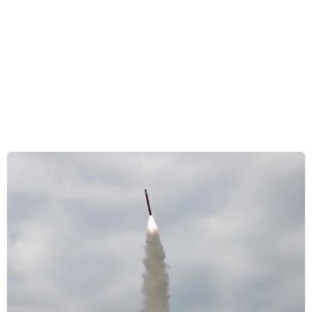
đối với Chính phủ Sudan sau cáo buộc sử dụng
vũ khí hóa học trong cuộc xung đột với lực
lượng Hỗ trợ nhanh bán quân sự (RSF), đánh
dấu bước leo thang mới trong mối quan hệ vốn
căng thẳng giữa hai nước.
Thông báo ngày 27/6 từ Bộ Ngoại giao Mỹ nêu rõ
các biện pháp trừng phạt sẽ có hiệu lực ít nhất
một năm, không bao gồm viện trợ nhân đạo
khẩn cấp và các sản phẩm nông nghiệp.
Các biện pháp trừng phạt mới bao gồm việc hạn
chế Sudan tiếp cận tín dụng từ chính phủ Mỹ và
hạn chế xuất khẩu hàng hóa Mỹ sang quốc gia
Đông Phi này.
Hôm 22/5, Washington đã đưa ra cáo buộc chính
phủ Sudan sử dụng vũ khí hóa học trong năm