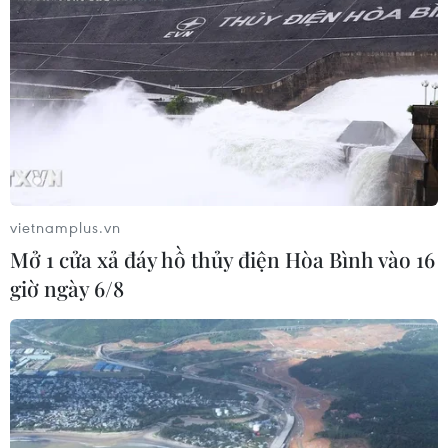
#Mỹ-Sudan
#Sudan và Mỹ
#Xung đột ở Sudan
Mỹ
Sudan
Theo dõi VietnamPlus
vietnamplus.vn
Mở 1 cửa xả đáy hồ thủy điện Hòa Bình vào 16
giờ ngày 6/8
TIN LIÊN QUAN