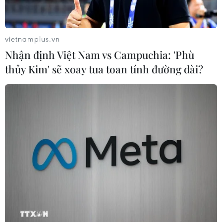
tại Geneva vào ngày 14/8 tới đây hay không.
vietnamplus.vn
Nhận định Việt Nam vs Campuchia: 'Phù
thủy Kim' sẽ xoay tua toan tính đường dài?
Mỹ tạm ngừng tiến trình hòa đàm giải
quyết cuộc xung đột ở Sudan