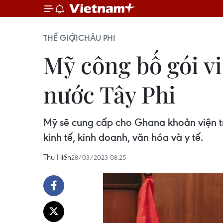
THẾ GIỚI
CHÂU PHI
Mỹ công bố gói v
nước Tây Phi
Mỹ sẽ cung cấp cho Ghana khoản viện tr
kinh tế, kinh doanh, văn hóa và y tế.
Thu Hiền
28/03/2023 08:25