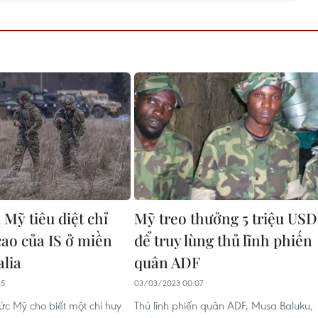
Mỹ tiêu diệt chỉ
Mỹ treo thưởng 5 triệu USD
cao của IS ở miền
để truy lùng thủ lĩnh phiến
lia
quân ADF
25
03/03/2023 00:07
c Mỹ cho biết một chỉ huy
Thủ lĩnh phiến quân ADF, Musa Baluku,