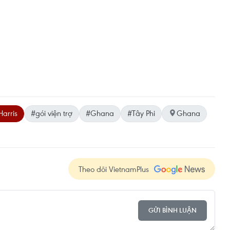
arris
#gói viện trợ
#Ghana
#Tây Phi
Ghana
Theo dõi VietnamPlus
GỬI BÌNH LUẬN