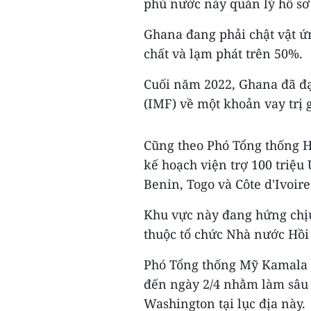
phủ nước này quản lý hồ sơ
Ghana đang phải chật vật ứ
chất và lạm phát trên 50%.
Cuối năm 2022, Ghana đã đạ
(IMF) về một khoản vay trị g
Cũng theo Phó Tổng thống H
kế hoạch viện trợ 100 triệu
Benin, Togo và Côte d'Ivoir
Khu vực này đang hứng chịu
thuộc tổ chức Nhà nước Hồi
Phó Tổng thống Mỹ Kamala H
đến ngày 2/4 nhằm làm sâu 
Washington tại lục địa này.