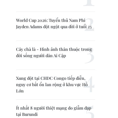
World Cup 2026: Tuyển thủ Nam Phi
Jayden Adams đột ngột qua đời ở tuổi 25
Cây chà là - Hình ảnh thân thuộc trong
đời sống người dân Ai Cập
Xung đột tại CHDC Congo tiếp diễn,
nguy cơ bất ổn lan rộng ở khu vực Hồ
Lớn
Ít nhất 8 người thiệt mạng do giẫm đạp
tại Burundi