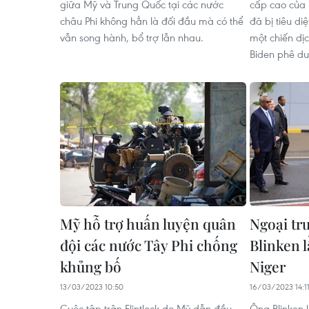
giữa Mỹ và Trung Quốc tại các nước
cấp cao của 
châu Phi không hẳn là đối đầu mà có thể
đã bị tiêu di
vẫn song hành, bổ trợ lẫn nhau.
một chiến dị
Biden phê du
Mỹ hỗ trợ huấn luyện quân
Ngoại tr
đội các nước Tây Phi chống
Blinken 
khủng bố
Niger
13/03/2023 10:50
16/03/2023 14:1
Cuộc tập trận Flintlock do Mỹ dẫn đầu
Ông Blinken 