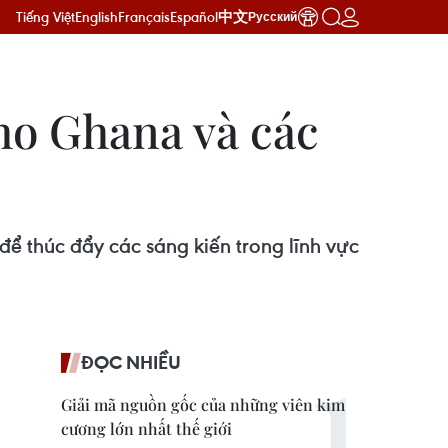
Tiếng Việt
English
Français
Español
中文
Русский
ho Ghana và các
ể thúc đẩy các sáng kiến trong lĩnh vực
ĐỌC NHIỀU
Giải mã nguồn gốc của những viên kim
cương lớn nhất thế giới