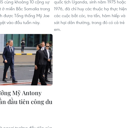
IS cùng khoảng 10 cộng sự
quốc tịch Uganda, sinh năm 1975 hoặc
ệt ở miền Bắc Somalia trong
1976, đã chỉ huy các thuộc hạ thực hiện
ch được Tổng thống Mỹ Joe
các cuộc bắt cóc, tra tấn, hãm hiếp và
yệt vào đầu tuần này.
sát hại dân thường, trong đó có cả trẻ
em.
ưởng Mỹ Antony
lần đầu tiên công du
1
là ngoại trưởng đầu tiên của