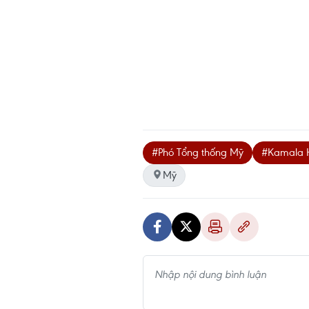
#Phó Tổng thống Mỹ
#Kamala H
Mỹ