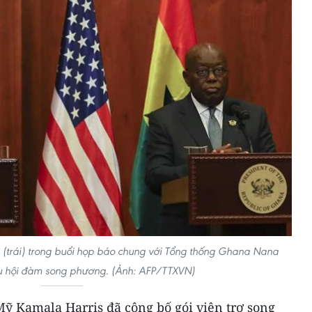
 (trái) trong buổi họp báo chung với Tổng thống Ghana Nana
u hội đàm song phương. (Ảnh: AFP/TTXVN)
Mỹ Kamala Harris đã công bố gói viện trợ song