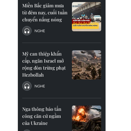
Miền Bắc giảm mưa
từ đêm nay, cuối tuần
chuyển nắng nóng
NGHE
Mỹ can thiệp khẩn
cấp, ngăn Israel mở
rộng đòn trừng phạt
Hezbollah
NGHE
Nga thông báo tấn
công căn cứ ngầm
của Ukraine