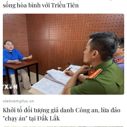
sống hòa bình với Triều Tiên
vietnamplus.vn
Khởi tố đối tượng giả danh Công an, lừa đảo
"chạy án" tại Đắk Lắk