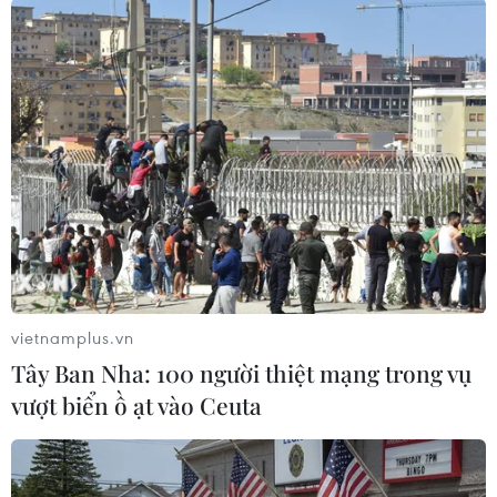
Theo quan chức trên, bước đầu của giải pháp
kinh tế mới sẽ là "tái cân bằng nền kinh tế",
được kỳ vọng sẽ mang lại tăng trưởng bền vững
và phân bổ tài sản công bằng hơn./.
(TTXVN/Vietnam+)
vietnamplus.vn
Tây Ban Nha: 100 người thiệt mạng trong vụ
vượt biển ồ ạt vào Ceuta