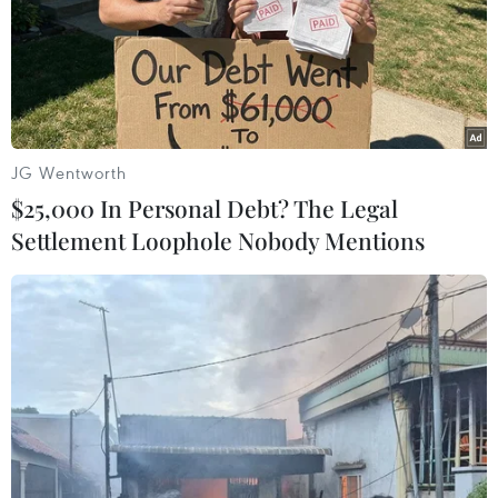
25/07/2018 03:32
Chính quyền Tổng thống Mỹ Donald Trump thông báo
hỗ trợ 12 tỷ USD cho những nông dân chịu ảnh hưởng
của các biện pháp trả đũa từ phía các đối tác nước
ngoài.
JG Wentworth
$25,000 In Personal Debt? The Legal
Settlement Loophole Nobody Mentions