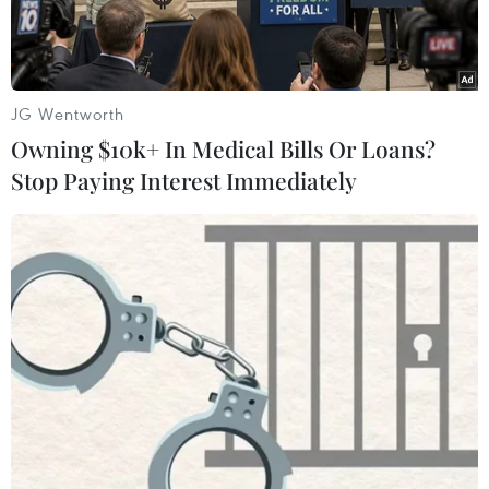
JG Wentworth
Owning $10k+ In Medical Bills Or Loans?
Stop Paying Interest Immediately
Đồng lira của Thổ Nhĩ Kỳ. (Nguồn: Reuters)
Quan hệ căng thẳng giữa Mỹ và Thổ Nhĩ Kỳ tiếp
tục leo thang khi Tổng thống Mỹ Donald Trump
ngày 10/8 quyết định tăng gấp đôi mức thuế đối
với thép và nhôm nhập khẩu từ Thổ Nhĩ Kỳ.
Trong một tuyên bố đăng tải trên tải khoản
Twitter, ông Trump cho hay sản phẩm nhôm và