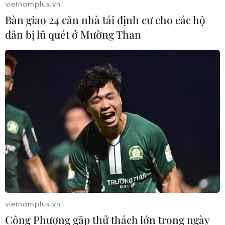
vietnamplus.vn
Giá vàng tăng phiên thứ tư liên tiếp,
Bàn giao 24 căn nhà tái định cư cho các hộ
chạm mức cao nhất trong 7 tuần
dân bị lũ quét ở Mường Than
06/08/2026 08:36
Xăng dầu trong nước đồng loạt giảm,
E10RON95-III xuống còn 22.324
đồng/lít
06/08/2026 08:07
Cà Mau triển khai đợt cao điểm
chống khai thác IUU
06/08/2026 07:25
vietnamplus.vn
Công Phượng gặp thử thách lớn trong ngày