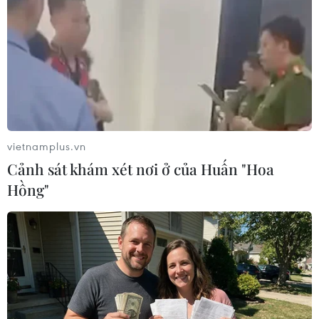
TIN LIÊN QUAN
vietnamplus.vn
Cảnh sát khám xét nơi ở của Huấn "Hoa
Hồng"
Mỹ hỗ trợ 12 tỷ USD cho nông dân bị thiệt
hại do trả đũa thương mại