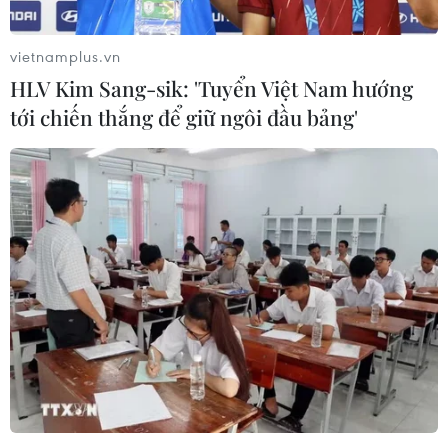
vietnamplus.vn
HLV Kim Sang-sik: 'Tuyển Việt Nam hướng
tới chiến thắng để giữ ngôi đầu bảng'
Mỹ và Thổ Nhĩ Kỳ tìm cách giải quyết vụ
bắt giữ linh mục
29/07/2018 04:49
Ngoại trưởng Mỹ Mike Pompeo đã điện đàm với người
đồng cấp Thổ Nhĩ Kỳ Mevlut Cavusoglu thảo luận về vụ
một linh mục Mỹ bị bắt giữ tại Thổ Nhĩ Kỳ với cáo buộc
khủng bố và gián điệp.