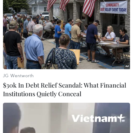
#Vật liệu xây dựng
#Thép nhập khẩu
#Mỹ-Thổ Nhĩ Kỳ
#Andrew Brunson
#Lệnh trừng phạt
#Khủng hoảng ngoại giao
#Thuế nhập khẩu
#Tin Thế giới
#Thời sự quốc tế
#Tin thời sự
#Tin hot
#Tin nóng
#Tin mới nhận
#Vietnamplus
Mỹ
Thổ Nhĩ Kỳ
JG Wentworth
$30k In Debt Relief Scandal: What Financial
Institutions Quietly Conceal
Theo dõi VietnamPlus