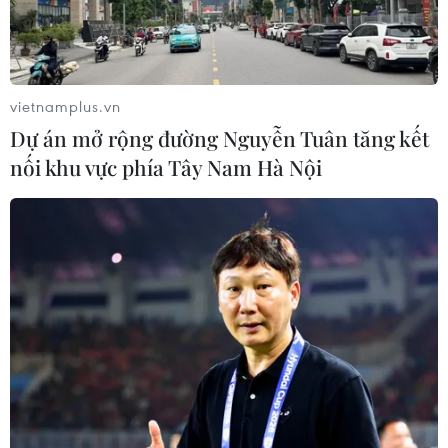
vietnamplus.vn
Dự án mở rộng đường Nguyễn Tuân tăng kết
nối khu vực phía Tây Nam Hà Nội
TIN CÙNG CHUYÊN MỤC
Ngoại giao kinh tế: Kiến tạo hệ sinh
thái đồng hành và thúc đẩy tự chủ
công nghệ
06/08/2026 15:33