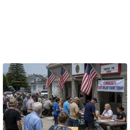
trước đó cùng ngày.
Theo cảnh sát địa phương, lực lượng cứu hộ đã
sơ tán an toàn toàn bộ những người mắc kẹt ra
khỏi tàu sau khi xảy ra vụ tai nạn. Một quan
chức cho biết nhiều người bị thương, song chưa
có thông tin chính thức.
Một điều phối viên của Cơ quan khẩn cấp và
thảm họa của Montana cho biết khoảng hơn 50
người đã bị thương. Nhiều đội cứu hộ đã được
triển khai đến hiện trường.
[Tàu hỏa trật bánh tại Mỹ khiến ít nhất ba
người thiệt mạng]
Trong một tuyên bố, hãng Amtrak cho biết khi