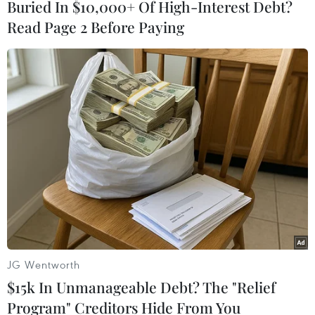
Buried In $10,000+ Of High-Interest Debt?
Read Page 2 Before Paying
#mắc kẹt
#tàu chở khách
#Amtrak
#tai nạn
Mỹ
Theo dõi VietnamPlus
JG Wentworth
TIN LIÊN QUAN
$15k In Unmanageable Debt? The "Relief
Program" Creditors Hide From You