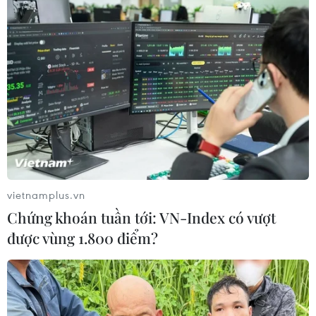
nghị giúp đỡ khắc phục hậu quả.
vietnamplus.vn
Chứng khoán tuần tới: VN-Index có vượt
được vùng 1.800 điểm?
Trung Quốc: Tai nạn nghiêm trọng trên
cao tốc, ít nhất 11 người chết
04/04/2021 03:59