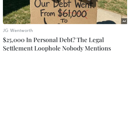
JG Wentworth
$25,000 In Personal Debt? The Legal
Settlement Loophole Nobody Mentions
Hiện trường vụ tàu hỏa trật bánh tại bang Montana (Mỹ) ngày
25/9. (Ảnh: Fox9/TTXVN)
Ủy ban an toàn giao thông quốc gia Mỹ ngày
25/9 cho biết sẽ tiến hành điều tra việc đoàn tàu
chở khách của hãng Amtrak trật bánh gần
Joplin, bang Montana của nước này, khiến ba
người thiệt mạng và nhiều người bị thương