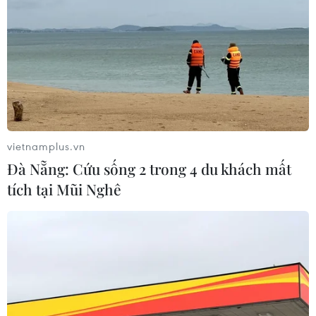
vietnamplus.vn
TIN CÙNG CHUYÊN MỤC
Đà Nẵng: Cứu sống 2 trong 4 du khách mất
tích tại Mũi Nghê
Australia điều tra vụ hai máy bay suýt
va chạm tại sân bay Sydney
09/08/2026 07:04
Chiến dịch siết nhập cư của Mỹ tăng