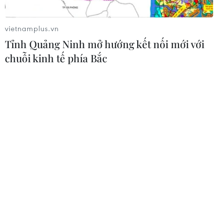
vietnamplus.vn
Thái Lan xây dựng tiêu chuẩn an
Tỉnh Quảng Ninh mở hướng kết nối mới với
toàn trường học quốc gia sau vụ xả
chuỗi kinh tế phía Bắc
súng
09/08/2026 02:26
Khủng hoảng nắng nóng đẩy 34 tỉnh
của Pháp vào mức nguy cơ cháy
rừng cao
08/08/2026 23:59
Những lý do khiến du khách Ấn Độ
chuyển hướng sang Việt Nam
08/08/2026 23:58