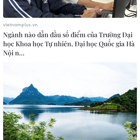
vietnamplus.vn
Ngành nào dẫn đầu số điểm của Trường Đại
học Khoa học Tự nhiên, Đại học Quốc gia Hà
Nội n…
Trung Quốc: Tàu hỏa đâm nhóm công
nhân bảo trì đường sắt, 9 người chết
04/06/2021 09:02
Trong lúc khoảng 50 công nhân đang thực hiện bảo trì
trên một đoạn đường sắt đã đóng, một vài trong số
người này đi bộ sang một đoạn đường sắt đang hoạt
động đúng vào thời điểm một đoàn tàu đi tới.