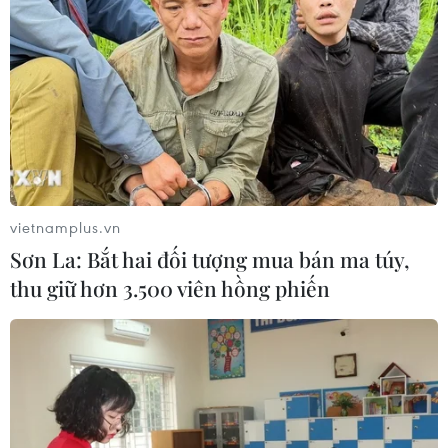
Vụ việc xảy ra trên tuyến cao tốc Thẩm Dương-Hải
Khẩu, khi một chiếc xe tải bất ngờ vượt dải phân cách
và đâm vào một chiếc xe buýt khiến xe buýt bị lật và
kéo theo cú đâm liên hoàn của 2 xe tải khác.
vietnamplus.vn
Sơn La: Bắt hai đối tượng mua bán ma túy,
thu giữ hơn 3.500 viên hồng phiến