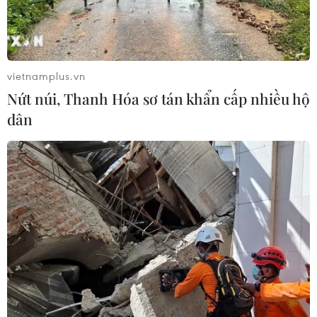
Anh công bố kết quả điều tra ban
đầu vụ đâm dao ở trung tâm London
06/08/2026 06:00
vietnamplus.vn
Nứt núi, Thanh Hóa sơ tán khẩn cấp nhiều hộ
Hàn Quốc tăng cường giải pháp
dân
ngăn chặn đánh bạc trực tuyến trong
quân đội
06/08/2026 04:52
Khẩn trường khám nghiệm
hiện trường, điều tra nguyên nhân
vụ cháy chợ Biên Hòa
06/08/2026 04:37
Pháp mở các điểm tắm sông