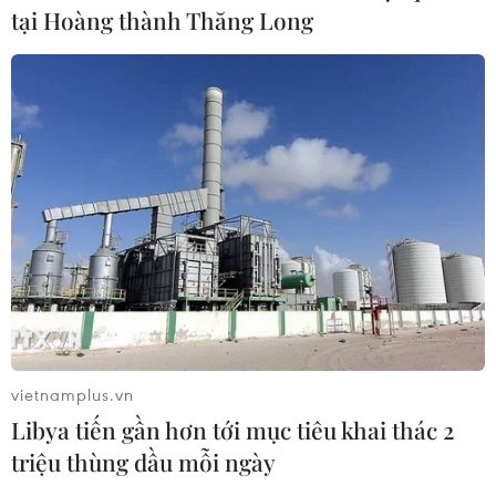
tại Hoàng thành Thăng Long
07/08/2026 08:13
Thủ tướng Thái Lan chỉ đạo khẩn sau
vụ xả súng tại trường học
07/08/2026 06:37
Thái Lan: Xả súng gây thương vong
tại trường học ở Nonthaburi
07/08/2026 05:12
vietnamplus.vn
Nghệ nhân Đặng Văn Hậu
Libya tiến gần hơn tới mục tiêu khai thác 2
thổi sức sống mới cho nghệ thuật tò
triệu thùng dầu mỗi ngày
he truyền thống