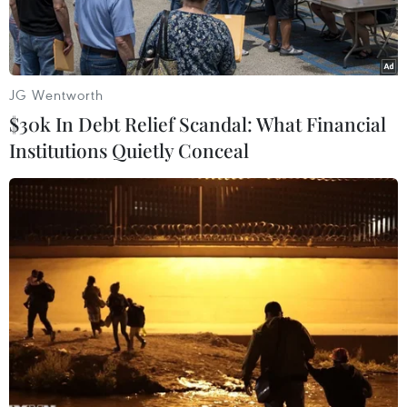
JG Wentworth
$30k In Debt Relief Scandal: What Financial
Institutions Quietly Conceal
Ma túy bị tiêu hủy tại Yangon, Myanmar ngày 26/6. (Nguồn:
EPA/TTXVN)
Ngày 26/6, Myanmar và Thái Lan đã tiến hành
tiêu hủy số ma túy trị giá 1 tỷ USD bị lực lượng
chức năng thu giữ trong chiến dịch truy quét tội
phạm ma túy trong khu vực.