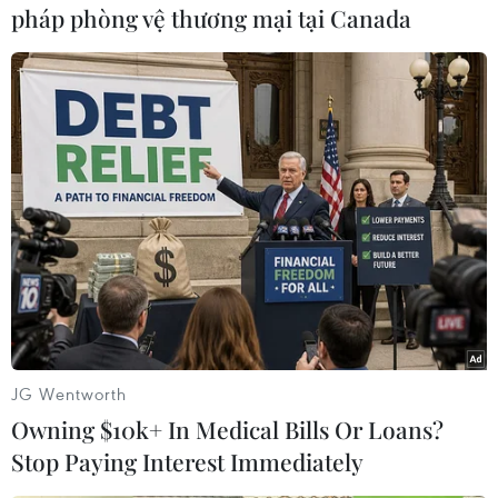
Thời gian gần đây, lực lượng chức năng các
pháp phòng vệ thương mại tại Canada
nước đang đẩy mạnh truy quét các đường dây
buôn bán chất cấm trong khu vực.
Vào dịp này năm ngoái, nhà chức trách
Myanmar cũng tiêu hủy số ma túy thu giữ trị giá
19,7 triệu USD.
Trong khi đó, Thái Lan có luật chống ma túy rất
nghiêm ngặt, và đây là lý do chủ yếu khiến
nước này có số nhà tù nhiều thứ 6 và số tù nhân
nhiều thứ 10 trên thế giới./.
(TTXVN/Vietnam+)
JG Wentworth
Owning $10k+ In Medical Bills Or Loans?
Stop Paying Interest Immediately