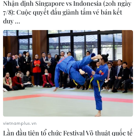
Nhận định Singapore vs Indonesia (20h ngày
07/08/2026 10:35
7/8): Cuộc quyết đấu giành tấm vé bán kết
duy …
Thụy Sĩ khó đạt mục tiêu giảm phát
thải khí nhà kính vào năm 2030
07/08/2026 09:42
Bão Dolphin càn quét các đảo miền
Nam Nhật Bản, sân bay Okinawa
phải đóng cửa
07/08/2026 09:10
Thái Lan: Ôtô lao vào trung tâm
vietnamplus.vn
chăm sóc trẻ làm khoảng nạn nhân
Lần đầu tiên tổ chức Festival Võ thuật quốc tế
bị thương