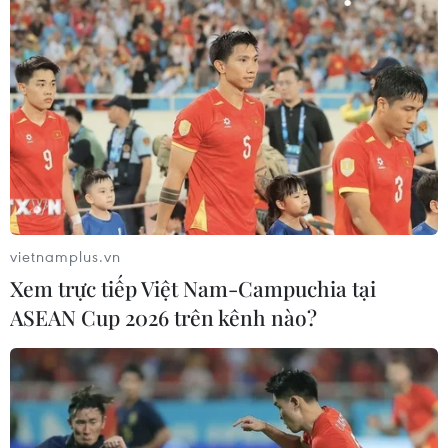
Bánh xèo tôm nhảy - món ăn phải
thử khi đến Quy Nhơn
07/08/2026 00:00
Chưa có bằng chứng truyền máu trẻ
giúp chống lão hóa
06/08/2026 23:16
vietnamplus.vn
Xem trực tiếp Việt Nam-Campuchia tại
ASEAN Cup 2026 trên kênh nào?
Xung đột Israel-Hamas: Ít nhất 300
trẻ em thiệt mạng trong 300 ngày
qua
06/08/2026 22:56