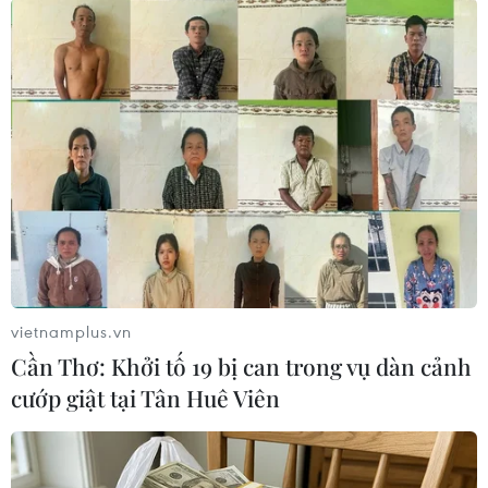
#Thiết bị an ninh
#Ma túy
#Buôn bán ma túy
#Ma túy đá
#Thuốc phiện
#tin tức
vietnamplus.vn
#tin tức mới nhất
#tin tức 24h
Cần Thơ: Khởi tố 19 bị can trong vụ dàn cảnh
#tin tức mới nhất trong ngày
#tin tức thời sự
cướp giật tại Tân Huê Viên
#tin tức hot
#tin tức an ninh
#tin tức hot
#an ninh
#an ninh nghệ an
#thời sự
#thời sự hôm nay