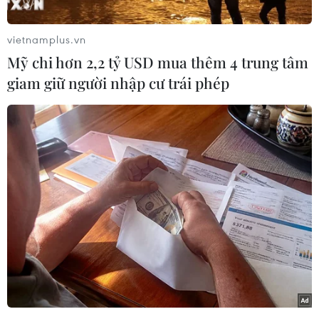
Hoạt động tiêu hủy số ma túy này được tiến
hành nhân Ngày Quốc tế chống lạm dụng chất
vietnamplus.vn
gây nghiện và buôn bán ma túy.
Mỹ chi hơn 2,2 tỷ USD mua thêm 4 trung tâm
Riêng tại Myanmar, trong ngày 26/6 lực lượng
giam giữ người nhập cư trái phép
chức năng đã tiêu hủy số thuốc phiện, heroin,
cocain và viên ma túy đá ước tính trị giá 385
triệu USD tại 3 địa điểm khác nhau. Đây là số
lượng ma túy lớn nhất bị thu giữ trong lịch sử
Myanmar.
[Các hình thức buôn bán ma túy trên thế giới
ngày càng tinh vi]
Trong khi đó, nhà chức trách Thái Lan cũng tiêu
hủy số ma túy trị giá 589 triệu USD, trong đó có
7.800kg yaba - chất kích thích dạng viên có chứa