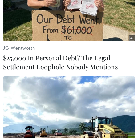
Barranquilla ở miền Bắc nước này.
JG Wentworth
$25,000 In Personal Debt? The Legal
Settlement Loophole Nobody Mentions
Australia thu giữ số ma túy đá kỷ lục trị
giá 680 triệu USD
05/04/2017 02:06