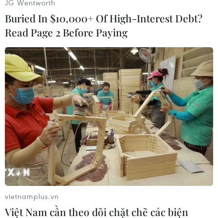
JG Wentworth
cafein, và 1.185kg ma túy đá dạng tinh thể.
Buried In $10,000+ Of High-Interest Debt?
Theo nhà chức trách, số lượng lớn ma túy bị thu
Read Page 2 Before Paying
giữ nói trên chỉ là phần nổi của "tảng băng
chìm" bởi hoạt động sản xuất chất gây nghiện
đang ngày càng mở rộng cả về quy mô và cách
thức nhằm đáp ứng nhu cầu ngày càng tăng tại
khu vực Đông Nam Á, Ấn Độ và Bangladesh.
Hiện, Myanmar được biết đến là một trong
những nước sản xuất nhiều chất gây nghiện
nhất trên thế giới.
Các nhóm tội phạm ở nước này mua thuốc
phiện, heroin, ma túy từ cây gai dầu và viên
yaba, sau đó bán sang các quốc gia khác trong
vietnamplus.vn
khu vực.
Việt Nam cần theo dõi chặt chẽ các biện