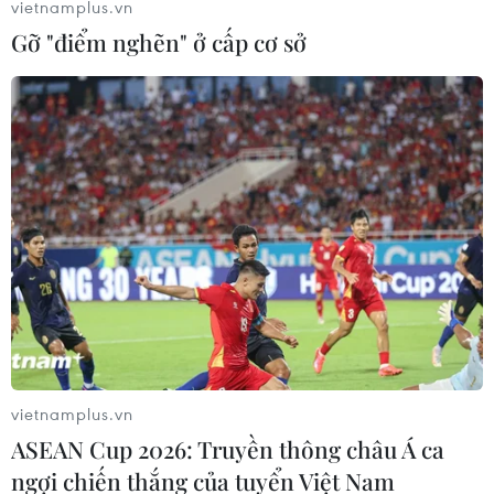
vietnamplus.vn
Gỡ "điểm nghẽn" ở cấp cơ sở
Các hình thức buôn bán ma túy trên thế
giới ngày càng tinh vi
23/06/2017 04:15
Các phương tiện thông tin di động tạo ra những cơ hội
mới cho những kẻ tội phạm, trong khi "mạng lưới đen"
cho phép người sử dụng giấu tên dùng tiền ảo để mua
ma túy.
vietnamplus.vn
ASEAN Cup 2026: Truyền thông châu Á ca
ngợi chiến thắng của tuyển Việt Nam