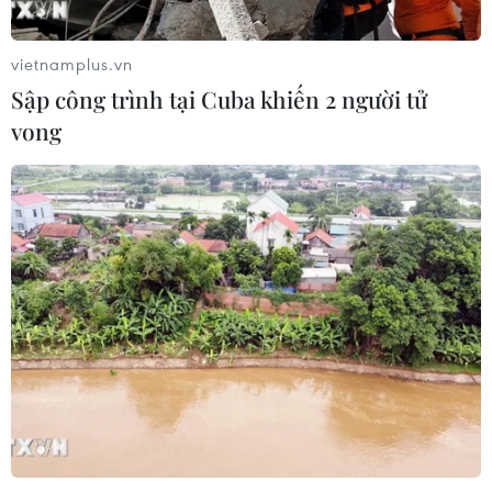
phục vụ người dân trong mùa Hè
nắng nóng
vietnamplus.vn
06/08/2026 03:02
Sập công trình tại Cuba khiến 2 người tử
vong
Bất chấp nắng nóng kỷ lục, du khách
châu Á vẫn đổ sang châu Âu
05/08/2026 23:27
Đâm dao ở trung tâm London, một
nữ nghi phạm bị bắt giữ
05/08/2026 15:07
Xem thêm