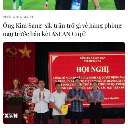
Tỷ lệ ủng hộ cuộc chiến chống ma túy của
Tổng thống Duterte giảm xuống
vietnamplus.vn
19/04/2017 08:15
Ông Kim Sang-sik trăn trở gì về hàng phòng
Tỷ lệ ủng hộ của người dân Philippines đối với cuộc
ngự trước bán kết ASEAN Cup?
chiến chống ma túy của Tổng thống Rodrigo Duterte đã
giảm trong quý 1/2017.