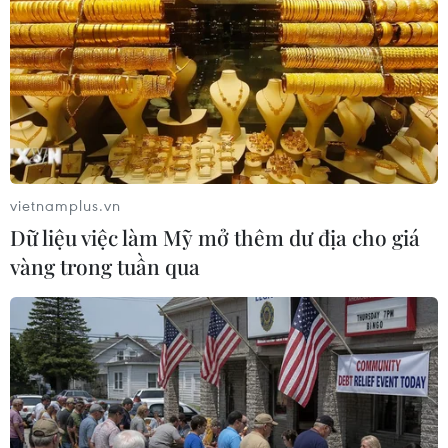
Trung Quốc từ Nga lên tới gần 8,42 triệu tấn, tương
đương khoảng 1,98 triệu thùng/ngày, tăng hơn 25% so
với mức 1,59 triệu thùng/ngày hồi tháng Tư.
vietnamplus.vn
Dữ liệu việc làm Mỹ mở thêm dư địa cho giá
vàng trong tuần qua
Hợp tác kinh tế Nga-Trung Quốc: Cơ hội