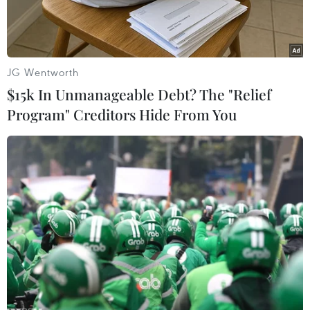
JG Wentworth
$15k In Unmanageable Debt? The "Relief
Program" Creditors Hide From You
Bộ trưởng Ngoại giao Trung Quốc Vương Nghị (trái) và người
đồng cấp Nga Sergei Lavrov tại cuộc gặp ở Tashkent,
Uzbekistan ngày 29/7/2022. (Ảnh: THX/TTXVN)
Bộ trưởng Ngoại giao Trung Quốc Vương Nghị
và người đồng cấp Nga Sergey Lavrov đã nhất