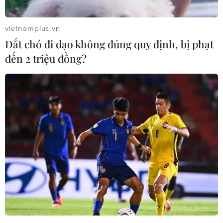
vietnamplus.vn
Dắt chó đi dạo không đúng quy định, bị phạt
đến 2 triệu đồng?
Nga là nhà cung cấp dầu lớn nhất cho
Trung Quốc trong tháng 6
20/07/2022 07:00
Trong tháng 5-6, tổng lượng dầu Trung Quốc nhập khẩu
của Nga qua các đường ống dẫn dầu ở Thái Bình
Dương Đông Siberia và các cảng ở vùng Viễn Đông là
7,29 triệu tấn, tăng gần 10% so với 1 năm trước.