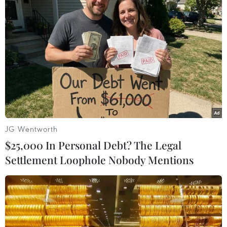
JG Wentworth
$25,000 In Personal Debt? The Legal
Settlement Loophole Nobody Mentions
Trung Quốc tăng cường nhập khẩu dầu
thô từ Nga trong tháng Năm
20/06/2022 09:16
Theo số liệu tháng Năm, lượng nhập khẩu dầu thô của