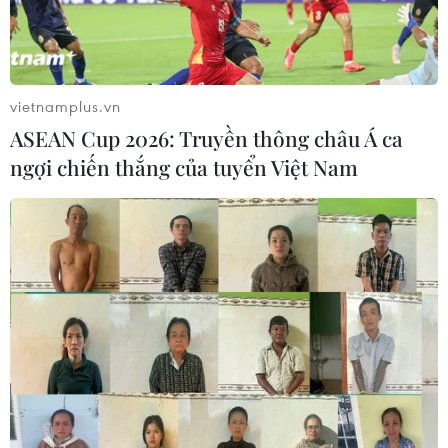
vietnamplus.vn
ASEAN Cup 2026: Truyền thông châu Á ca
ngợi chiến thắng của tuyển Việt Nam
TIN CÙNG CHUYÊN MỤC
Chủ tịch Quốc hội Trần Thanh Mẫn:
Khẳng định vai trò nòng cốt trong
đấu tranh phòng, chống tham
nhũng, tội phạm kinh tế