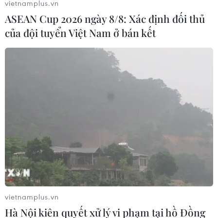
vietnamplus.vn
ASEAN Cup 2026 ngày 8/8: Xác định đối thủ
của đội tuyển Việt Nam ở bán kết
Thương mại Nga-Trung Quốc có thể đạt
170 tỷ USD trong năm 2022
28/07/2022 23:47
Theo Bộ trưởng Phát triển Kinh tế Nga, kim ngạch
vietnamplus.vn
thương mại song phương giữa Nga và Trung Quốc có
thể đạt "cột mốc mới" là 165-170 tỷ USD trong năm nay.
Hà Nội kiên quyết xử lý vi phạm tại hồ Đồng