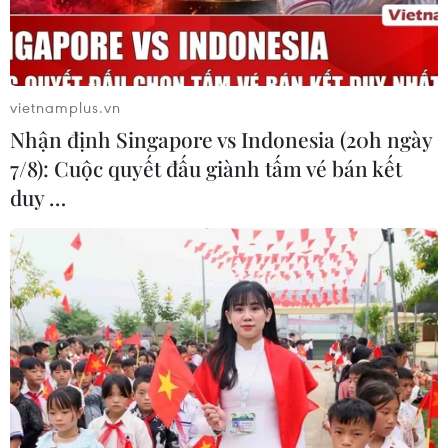
về tiền đồng của Việt Nam
07/08/2026 12:46
vietnamplus.vn
Phép thử sức chống chịu của kinh tế
Nhận định Singapore vs Indonesia (20h ngày
ASEAN
7/8): Cuộc quyết đấu giành tấm vé bán kết
07/08/2026 12:35
duy …
Thuế polysilicon: Doanh nghiệp Hàn
Quốc tại Mỹ có lợi thế
07/08/2026 12:17
Tầm nhìn bán dẫn của Malaysia: Đi
từ thế mạnh sẵn có lên nấc thang giá