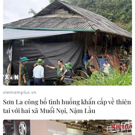
vietnamplus.vn
Sơn La công bố tình huống khẩn cấp về thiên
tai với hai xã Muổi Nọi, Nậm Lầu