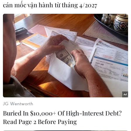
cán mốc vận hành từ tháng 4/2027
xung đột tại Ukraine, nước xuất khẩu ngũ cốc
lớn trên thế giới.
Trung Quốc và Nga đã tăng cường hợp tác trong
những năm gần đây khi các mối quan hệ của
mỗi nước với Mỹ đều xấu đi./.
(TTXVN/Vietnam+)
JG Wentworth
Buried In $10,000+ Of High-Interest Debt?
Read Page 2 Before Paying