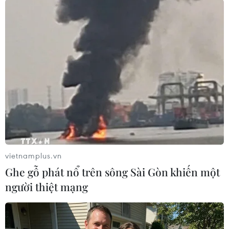
#Sergey Lavrov
#Tổ chức Hợp tác Thượng Hải
#Giá năng lượng
#Năng lượng toàn cầu
Nga
Trung Quốc
Theo dõi VietnamPlus
vietnamplus.vn
Ghe gỗ phát nổ trên sông Sài Gòn khiến một
người thiệt mạng
TIN LIÊN QUAN