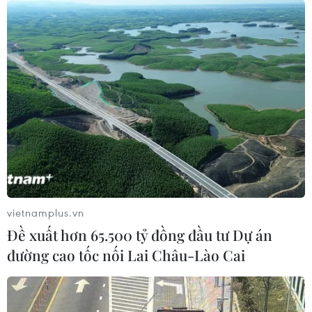
Theo bản tin phòng chống dịch COVID-19 ngày 22/5
của Bộ Y tế, cả nước có 1.222 ca mắc mới COVID-19,
304 ca khỏi bệnh, có 1 F0 tử vong tại Hà Nội. T
vietnamplus.vn
Đề xuất hơn 65.500 tỷ đồng đầu tư Dự án
đường cao tốc nối Lai Châu-Lào Cai