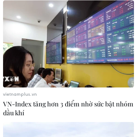
Tổng Biên tập: TRẦN TIẾN DUẨN
Phó Tổng Biên tập: NGUYỄN THỊ TÁM, KHÚC THANH
THỦY
Sở hữu trí tuệ
Quy định sử dụng
RSS
Hỗ trợ
Ngôn ngữ
TTXVN
Dịch vụ tin
Quảng cáo
Liên hệ
vietnamplus.vn
VN-Index tăng hơn 3 điểm nhờ sức bật nhóm
dầu khí
Giấy phép số: 1374/GP-BTTTT do Bộ Thông tin và Truyền thông
cấp ngày 11/9/2008.
Quảng cáo: Phó TBT Nguyễn Thị Tám: 093.5958688, Email: