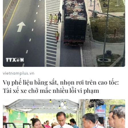
vietnamplus.vn
Vụ phế liệu bằng sắt, nhọn rơi trên cao tốc:
Tài xế xe chở mắc nhiều lỗi vi phạm