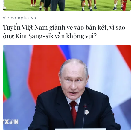
Thành phố Hồ Chí Minh phát triển
hệ thống y tế đa tầng, đồng bộ, thống
vietnamplus.vn
nhất
Tuyển Việt Nam giành vé vào bán kết, vì sao
01/08/2026 09:14
ông Kim Sang-sik vẫn không vui?
Gia Lai xác thực 99,8% dữ liệu bảo
hiểm
01/08/2026 07:05
Bộ Y tế : Trên 22% người trưởng
thành thiếu vận động thể lực
31/07/2026 04:10