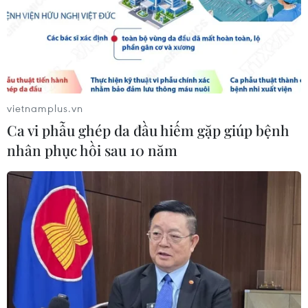
Bộ Y tế: Đề xuất quỹ Bảo hiểm y tế
thanh toán chi phí khám chữa bệnh y
học gia đình
03/08/2026 07:04
vietnamplus.vn
Ca vi phẫu ghép da đầu hiếm gặp giúp bệnh
Siết giám định, kiểm soát chặt chi
nhân phục hồi sau 10 năm
phí khám chữa bệnh bảo hiểm y tế
02/08/2026 10:10
Điều trị hiệu quả ca ung thư phổi
mang đồng thời hai đột biến gen
hiếm gặp
02/08/2026 05:58