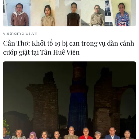
vietnamplus.vn
Cần Thơ: Khởi tố 19 bị can trong vụ dàn cảnh
cướp giật tại Tân Huê Viên