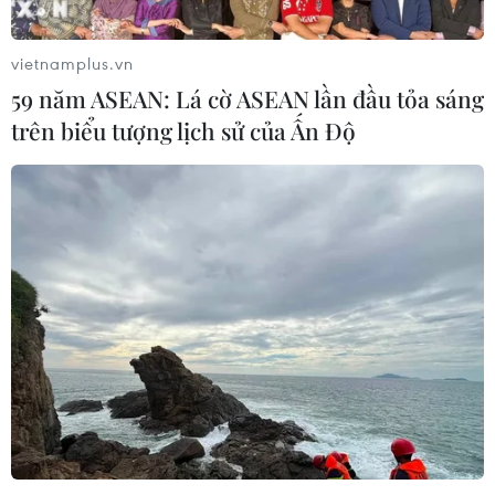
vietnamplus.vn
59 năm ASEAN: Lá cờ ASEAN lần đầu tỏa sáng
trên biểu tượng lịch sử của Ấn Độ
TIN CÙNG CHUYÊN MỤC
Cuộc tìm kiếm và vá lại những 'trái