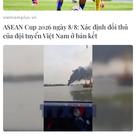
vietnamplus.vn
ASEAN Cup 2026 ngày 8/8: Xác định đối thủ
của đội tuyển Việt Nam ở bán kết
Tình hình dịch bệnh
COVID-19 tại Việt Nam ngày 21/5
21/05/2023 11:28
Bản tin phòng chống dịch COVID-19 ngày 21/5/2023
của Bộ Y tế cho biết, có 979 ca mắc mới COVID-19, 148
ca khỏi bệnh, có 1 F0 tử vong tại Tây Ninh.