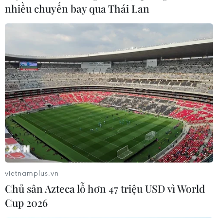
bệnh trong ngày.
nhiều chuyến bay qua Thái Lan
vietnamplus.vn
Cập nhật tình hình dịch
Chủ sân Azteca lỗ hơn 47 triệu USD vì World
COVID-19 tại Việt Nam ngày 22/5
Cup 2026
22/05/2023 11:35