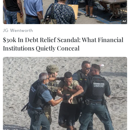
JG Wentworth
$30k In Debt Relief Scandal: What Financial
Institutions Quietly Conceal
Ảnh minh họa. (Nguồn: Vietnam+)
Theo bản tin phòng chống dịch COVID-19 ngày
23/5 của Bộ Y tế, cả nước có 1.438 ca mắc mới,
tăng hơn 200 ca so với ngày trước đó.