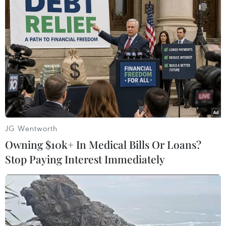
JG Wentworth
#Ca mắc mới
#Ca tử vong
#Bộ Y tế
#Tiêm vaccine
Owning $10k+ In Medical Bills Or Loans?
#Tình hình dịch bệnh
Bến Tre
Vĩnh Long
Stop Paying Interest Immediately
Theo dõi VietnamPlus