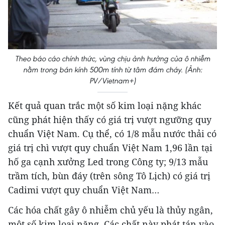
Theo báo cáo chính thức, vùng chịu ảnh hưởng của ô nhiễm
nằm trong bán kính 500m tính từ tâm đám cháy. (Ảnh:
PV/Vietnam+)
Kết quả quan trắc một số kim loại nặng khác
cũng phát hiện thấy có giá trị vượt ngưỡng quy
chuẩn Việt Nam. Cụ thể, có 1/8 mẫu nước thải có
giá trị chì vượt quy chuẩn Việt Nam 1,96 lần tại
hố ga cạnh xưởng Led trong Công ty; 9/13 mẫu
trầm tích, bùn đáy (trên sông Tô Lịch) có giá trị
Cadimi vượt quy chuẩn Việt Nam…
Các hóa chất gây ô nhiễm chủ yếu là thủy ngân,
một số kim loại nặng. Các chất này phát tán vào