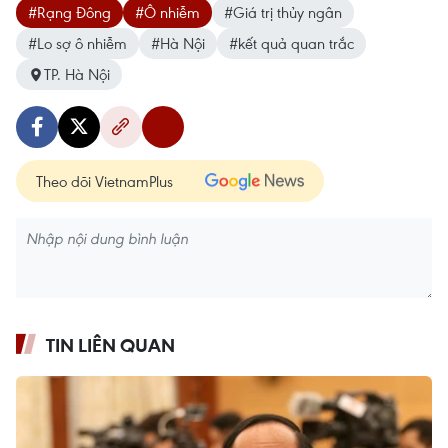
#Rạng Đông
#Ô nhiễm
#Giá trị thủy ngân
#Lo sợ ô nhiễm
#Hà Nội
#kết quả quan trắc
TP. Hà Nội
Theo dõi VietnamPlus
TIN LIÊN QUAN