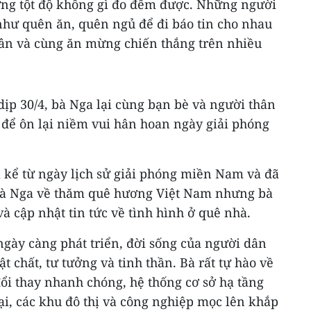
ng tột độ không gì đo đếm được. Những người
như quên ăn, quên ngủ để đi báo tin cho nhau
ân và cùng ăn mừng chiến thắng trên nhiều
ịp 30/4, bà Nga lại cùng bạn bè và người thân
 để ôn lại niềm vui hân hoan ngày giải phóng
a kể từ ngày lịch sử giải phóng miền Nam và đã
 bà Nga về thăm quê hương Việt Nam nhưng bà
à cập nhật tin tức về tình hình ở quê nhà.
ngày càng phát triển, đời sống của người dân
t chất, tư tưởng và tinh thần. Bà rất tự hào về
i thay nhanh chóng, hệ thống cơ sở hạ tầng
ại, các khu đô thị và công nghiệp mọc lên khắp