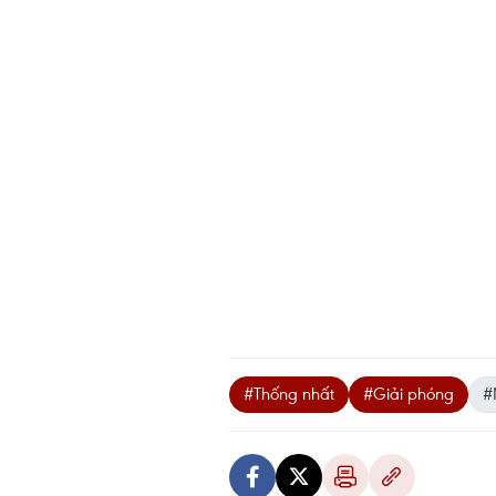
#Thống nhất
#Giải phóng
#