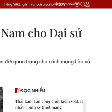
Tiếng Việt
English
Français
Español
中文
Русский
n Nam cho Đại sứ
ần đời quan trọng cho cách mạng Lào và
ĐỌC NHIỀU
Thái Lan: Tấn công chốt kiểm soát, ít
nhất 5 binh sỹ thiệt mạng