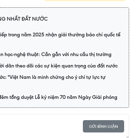
NG NHẤT ĐẤT NƯỚC
 tiếp trong năm 2025 nhận giải thưởng báo chí quốc tế
n học-nghệ thuật: Cần gắn với nhu cầu thị trường
ời dân theo dõi các sự kiện quan trọng của đất nước
c: "Việt Nam là minh chứng cho ý chí tự lực tự
đêm tổng duyệt Lễ kỷ niệm 70 năm Ngày Giải phóng
GỬI BÌNH LUẬN