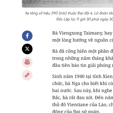
Xe tăng số hiệu 390 (trái) thuộc Đại đội 4, Lữ đoàn 
Độc Lập lúc 11 giờ 30 phút ngày 
Bà Viengxong Taimany, hay 
một lòng hướng về nguồn c
Bà đã cống hiến một phần đ
trong những năm tháng khá
đầu tiên báo tin giải phóng
Sinh năm 1940 tại tỉnh Xie
chức, bà Nga cho biết khi c
hai nước. Sau này, khi nghe
Bắc, bà rất đau xót. Đến nă
thủ đô Vientiane của Lào, c
động của Đại sứ quán.