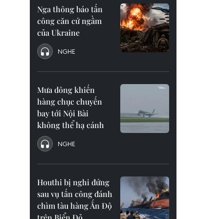
Nga thông báo tấn
công căn cứ ngầm
của Ukraine
NGHE
Mưa dông khiến
hàng chục chuyến
bay tới Nội Bài
không thể hạ cánh
NGHE
Houthi bị nghi đứng
sau vụ tấn công đánh
chìm tàu hàng Ấn Độ
trên Biển Đỏ