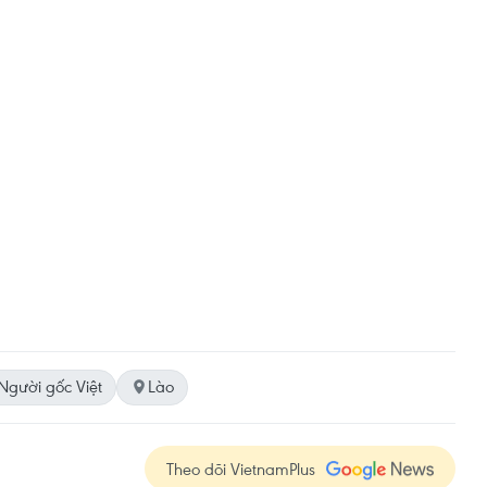
Người gốc Việt
Lào
Theo dõi VietnamPlus