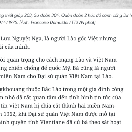
tăng thiết giáp 203, Sư đoàn 304, Quân đoàn 2 húc đổ cánh cổng Dinh
30/4/1975. (Ảnh: Francoise Demulder/TTXVN phát)
Lưu Nguyệt Nga, là người Lào gốc Việt nhưng
ội của mình.
ời quan trọng cho cách mạng Lào và Việt Nam
ng chiến chống đế quốc Mỹ. Bà cũng là người
 miền Nam cho Đại sứ quán Việt Nam tại Lào.
ngkhouang thuộc Bắc Lào trong một gia đình công
òn nhỏ đã rất quan tâm đến tình hình tin tức của
 tin Việt Nam bị chia cắt thành hai miền Nam-
m 1962, khi Đại sứ quán Việt Nam được mở tại
hính quyền tỉnh Vientiane đã cử bà theo sát hoạt