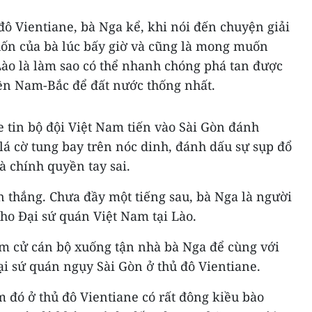
đô Vientiane, bà Nga kể, khi nói đến chuyện giải
 của bà lúc bấy giờ và cũng là mong muốn
Lào là làm sao có thể nhanh chóng phá tan được
iền Nam-Bắc để đất nước thống nhất.
 tin bộ đội Việt Nam tiến vào Sài Gòn đánh
á cờ tung bay trên nóc dinh, đánh dấu sự sụp đổ
 chính quyền tay sai.
 thắng. Chưa đầy một tiếng sau, bà Nga là người
cho Đại sứ quán Việt Nam tại Lào.
am cử cán bộ xuống tận nhà bà Nga để cùng với
ại sứ quán ngụy Sài Gòn ở thủ đô Vientiane.
m đó ở thủ đô Vientiane có rất đông kiều bào