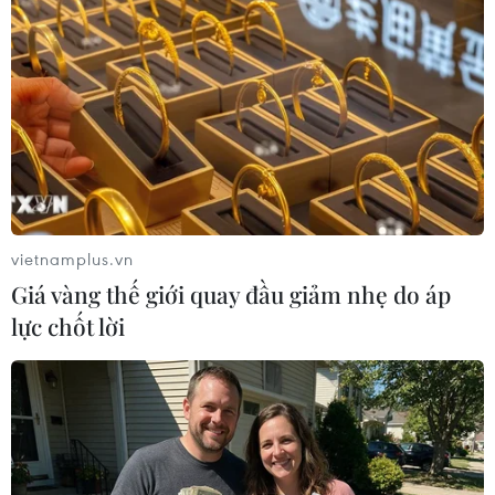
trong vụ vượt biển ồ ạt vào Ceuta
06/08/2026 16:03
Đức tuyên án chung thân đối tượng
gây vụ lao xe vào đám đông ở
Munich
06/08/2026 15:57
vietnamplus.vn
Giá vàng thế giới quay đầu giảm nhẹ do áp
Italy và Hy Lạp trở thành điểm nóng
lực chốt lời
của virus Tây sông Nile
06/08/2026 13:24
Bão Dolphin hướng vào miền Đông