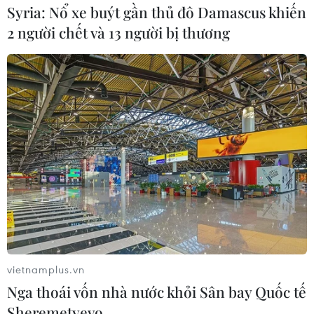
Syria: Nổ xe buýt gần thủ đô Damascus khiến
2 người chết và 13 người bị thương
Italy nâng báo động đỏ trên toàn bộ
27 thành phố do nắng nóng kỷ lục
05/08/2026 06:31
Động đất mạnh làm rung chuyển
miền Nam Philippines
05/08/2026 05:29
Điểm hẹn ngắm băng trôi và cá voi ở
Canada
vietnamplus.vn
05/08/2026 01:08
Nga thoái vốn nhà nước khỏi Sân bay Quốc tế
Sheremetyevo