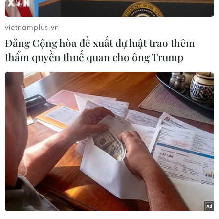
chiếc xe tải chở phân bị lật.
vietnamplus.vn
Theo tờ Metro, sự việc xảy ra vào khoảng lúc 8
Đảng Cộng hòa đề xuất dự luật trao thêm
giờ tối ngày 7/9 theo giờ địa phương.
thẩm quyền thuế quan cho ông Trump
Do đang phóng với tốc độ cao, người lái xe máy
đã không kịp trở tay sau khi một chiếc xe móc
chở phân bón bị lật ngay trước mặt anh.
Dù va chạm khá mạnh nhưng chiếc xe máy vẫn
còn nguyên vẹn và đứng yên trong đống phân
bón. Các nhân chứng cho biết, có thể chính nhờ
đống phân bón mà người lái xe máy đã thoát
chết, chỉ bị thương nhẹ. Bởi nếu chẳng hạn đó
là xe chở gạch đá thì hẳn sẽ gây ra va chạm
mạnh.