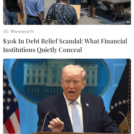
JG Wentworth
$30k In Debt Relief Scandal: What Financial
Institutions Quietly Conceal
Hiện trường vụ tai nạn. (Nguồn: Newsteam)
Một người đàn ông ở Newbold on
Stour, Warwickshire (Anh) đã gặp tai nạn khá
hy hữu khi chiếc môtô phân khối lớn của anh
đâm thẳng vào... đống phân bón trên đường do