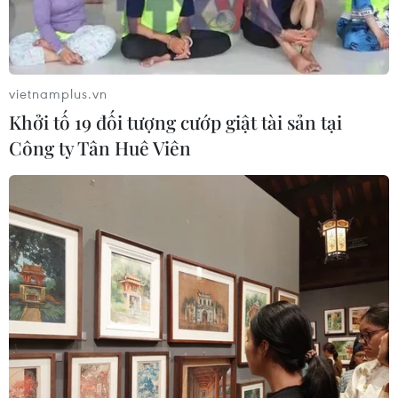
chức công đoàn.
vietnamplus.vn
Khởi tố 19 đối tượng cướp giật tài sản tại
Công ty Tân Huê Viên
Phát động cuộc vận động công chức, viên
chức nói không với tiêu cực
24/07/2019 12:03