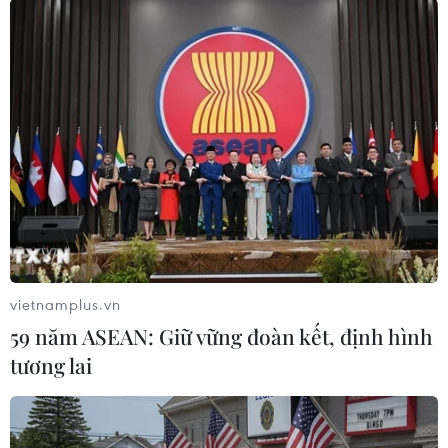
Theo dõi VietnamPlus
TIN LIÊN QUAN
vietnamplus.vn
59 năm ASEAN: Giữ vững đoàn kết, định hình
tương lai