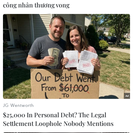
công nhân thương vong
#Công đoàn Việt Nam
#Phong trào công nhân Việt Nam
JG Wentworth
#Giai cấp công nhân
$25,000 In Personal Debt? The Legal
Settlement Loophole Nobody Mentions