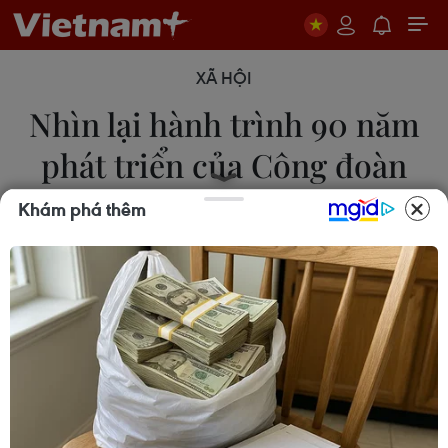
XÃ HỘI
Nhìn lại hành trình 90 năm
phát triển của Công đoàn
Việt Nam
Khám phá thêm
27/07/2019 03:50
Sự ra đời của Công đoàn Việt Nam cách đây 90
năm (28/7/1929-2019) đánh dấu một bước ngoặt
quan trọng của quá trình phát triển phong trào
công nhân Việt Nam.