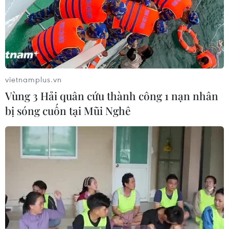
vietnamplus.vn
Vùng 3 Hải quân cứu thành công 1 nạn nhân
bị sóng cuốn tại Mũi Nghê
Nhận diện thách thức để nâng cao hoạt
động của tổ chức công đoàn
24/07/2019 04:41
Tác động của quá trình hội nhập quốc tế ngày càng
sâu, rộng và cuộc cách mạng công nghiệp 4.0 đang đặt
ra những yêu cầu mới về sứ mệnh, vai trò đối với tổ