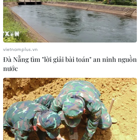
08/08/2026 05:35
Đà Nẵng tìm "lời giải bài toán" an
ninh nguồn nước
08/08/2026 05:05
vietnamplus.vn
Đà Nẵng tìm "lời giải bài toán" an ninh nguồn
Ghe gỗ phát nổ trên sông Sài Gòn
nước
khiến một người thiệt mạng
08/08/2026 04:44
Dự án Sân bay Phú Quốc tăng tốc thi
công, sẽ cán mốc vận hành từ tháng
4/2027
08/08/2026 04:30