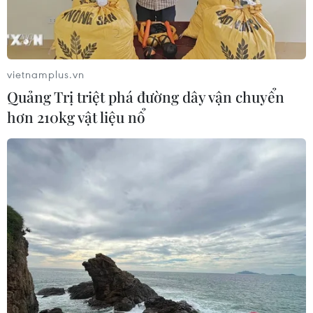
Tai nạn lao động tại Lâm Đồng khiến
hai công nhân thương vong
08/08/2026 12:32
vietnamplus.vn
Quảng Trị triệt phá đường dây vận chuyển
hơn 210kg vật liệu nổ
Đội K93 quy tập được 11 bộ hài cốt liệt
sỹ trên địa bàn An Giang
08/08/2026 11:11
Mở rộng không gian cống hiến cho
cộng đồng người Việt Nam ở nước
ngoài
08/08/2026 11:00