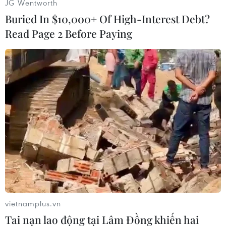
JG Wentworth
Buried In $10,000+ Of High-Interest Debt?
Read Page 2 Before Paying
(Nhấp chuột vào ảnh để xem kích thước chuẩn)
Sự ra đời của Công đoàn Việt Nam cách đây 90
năm (28/7/1929-2019) đánh dấu một bước ngoặt
quan trọng của quá trình phát triển phong trào
công nhân Việt Nam.
Công đoàn Việt Nam luôn là hạt nhân vận động,
tập hợp giai cấp công nhân đi dưới ngọn cờ vẻ
vang của Đảng./.
vietnamplus.vn
(TTXVN/Vietnam+)
Tai nạn lao động tại Lâm Đồng khiến hai