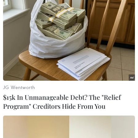
#BTS
#nhóm nhạc Hàn Quốc
#Dynamite
#K-pop
#đĩa đơn
Hàn Quốc
JG Wentworth
Theo dõi VietnamPlus
$15k In Unmanageable Debt? The "Relief
Program" Creditors Hide From You