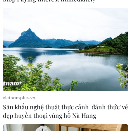
"DNA"
là ca khúc chính của nhóm trong album
"Love Yourself: Her."
MV này cũng đã mang đến
một loạt thành tích ngoạn mục cho BTS, là ca
khúc đầu tiên của một nhóm nhạc Hàn Quốc
đứng đầu bảng xếp hạng Billboard Hot 100 và
bảng xếp hạng album ăn khách nhất nước Mỹ
Billboard 200./.
(TTXVN/Vietnam+)
vietnamplus.vn
Sân khấu nghệ thuật thực cảnh 'đánh thức' vẻ
đẹp huyền thoại vùng hồ Nà Hang