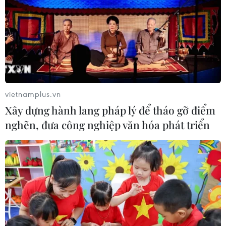
opera quốc tế
10/07/2026 15:34
Giọng ca 17 tuổi của Việt Nam giành
giải Vàng tại Liên hoan Nghệ thuật
châu Á 2026
vietnamplus.vn
09/07/2026 04:11
Xây dựng hành lang pháp lý để tháo gỡ điểm
nghẽn, đưa công nghiệp văn hóa phát triển
Chile để ngỏ khả năng tổ chức
concert BTS
08/07/2026 23:22
Hòa nhạc “Crescendo - Giao hưởng
kết nối” lan tỏa tinh thần giao lưu