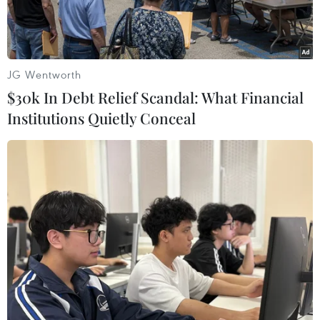
JG Wentworth
$30k In Debt Relief Scandal: What Financial
Institutions Quietly Conceal
Các thành viên nhóm nhạc BTS. (Ảnh: Yonhap/TTXVN)
Đúng 12 giờ ngày 20/11 (giờ Việt Nam), album
mới nhất mang tựa đề
"BE"
của nhóm nhạc Hàn
Quốc BTS đã đồng thời được phát hành trên
toàn cầu sau thành công vang dội của đĩa đơn
"Dynamite."
"BE" gồm 8 ca khúc, là album gồm các ca khúc
thu âm bằng tiếng Hàn Quốc thứ 5 mà nhóm