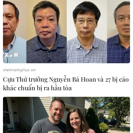
TIN LIÊN QUAN
vietnamplus.vn
Cựu Thứ trưởng Nguyễn Bá Hoan và 27 bị cáo
khác chuẩn bị ra hầu tòa
“Dynamite” của BTS có thể mang lại hơn
1,4 tỷ USD cho kinh tế Hàn Quốc
09/09/2020 22:15