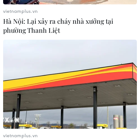
vietnamplus.vn
Hà Nội: Lại xảy ra cháy nhà xưởng tại
phường Thanh Liệt
​BTS được vinh danh vì đóng góp trong
thúc đẩy quan hệ Hàn-Mỹ
08/10/2020 07:23
Trong 3 năm qua, BTS trở thành cái tên gây tiếng vang
lớn tại thị trường Mỹ và được giới yêu nhạc trẻ ở Xứ cờ
hoa nhiệt tình ủng hộ.
vietnamplus.vn