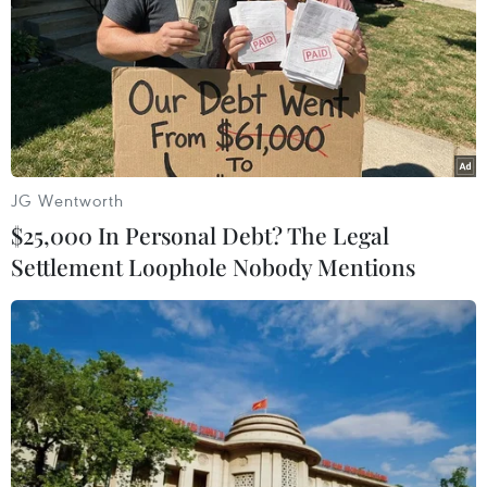
Một nghiên cứu của Hàn Quốc cho thấy việc "Dynamite"
của BTS leo lên vị trí số 1 của Billboard Hot 100 dự kiến
tạo ra 1.700 tỷ won (1,43 tỷ USD) cho nền kinh tế nước
này và khoảng 8.000 việc làm.
JG Wentworth
$25,000 In Personal Debt? The Legal
Settlement Loophole Nobody Mentions