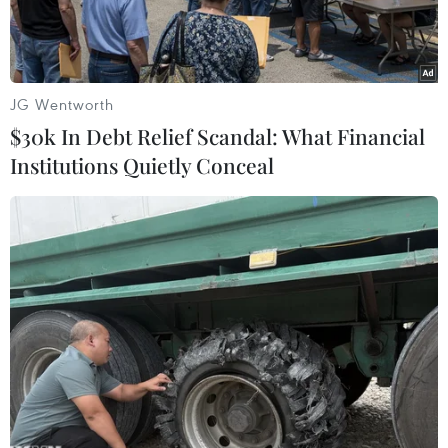
JG Wentworth
$30k In Debt Relief Scandal: What Financial
Institutions Quietly Conceal
Xe dù, bến cóc đã khiến các nhà xe tuyến cố định rơi vào cảnh
lao đao khi không có khách trên xe. (Ảnh: Việt Hùng/Vietnam+)
Hiện nay người dân rất khó nhận diện các xe
kinh doanh vận tải “trá hình” và lực lượng chức
năng cũng đau đầu trong việc kiểm tra, xử lý vi