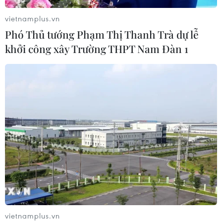
lộ 30 sau phản ánh của TTXVN
vietnamplus.vn
06/08/2026 09:42
Phó Thủ tướng Phạm Thị Thanh Trà dự lễ
khởi công xây Trường THPT Nam Đàn 1
Hà Nội tăng tốc thi công
đường Vành đai 1 đoạn Hoàng Cầu-
Voi Phục
06/08/2026 09:07
Đồng Nai yêu cầu đẩy nhanh tiến độ
dự án kết nối vùng, sân bay Long
Thành
06/08/2026 09:05
Cầu Đắk Lung sập sau cú
vietnamplus.vn