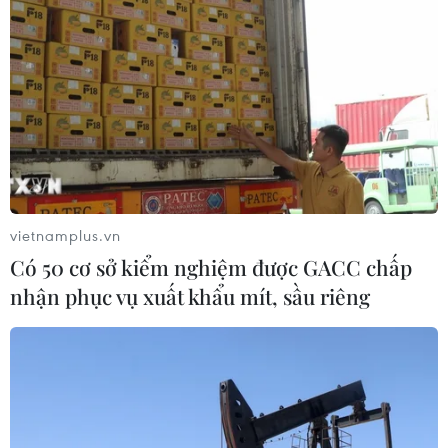
07/11/2019 02:29
Sau 11 lần trình và sau 3 năm xây dựng, dự thảo Nghị
định 86 sửa đổi mà Bộ Giao thông Vận tải thực hiện xây
dựng vẫn đang chờ Chính phủ phê duyệt, ban hành.
vietnamplus.vn
Có 50 cơ sở kiểm nghiệm được GACC chấp
nhận phục vụ xuất khẩu mít, sầu riêng