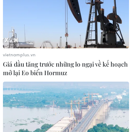
Bộ GTVT đề xuất 3 phương án nhận diện
xe kinh doanh vận tải
19/11/2019 07:43
Bộ Giao thông Vận tải đề xuất xe kinh doanh vận tải sẽ
có đặc điểm nhận diện riêng nhằm xoá bỏ tình trạng xe
cá nhân trá hình kinh doanh vận tải khách.
vietnamplus.vn
Giá dầu tăng trước những lo ngại về kế hoạch
mở lại Eo biển Hormuz