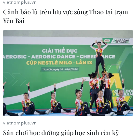
vietnamplus.vn
Cảnh báo lũ trên lưu vực sông Thao tại trạm
Yên Bái
Phó Thủ tướng chỉ đạo xử lý kiến nghị về
tình trạng 'xe dù, bến cóc'
02/08/2019 13:34
Một số doanh nghiệp vận tải tỉnh Quảng Ninh đã phản
ánh về tình trạng "xe dù, bến cóc," xe kinh doanh vận
tải không đúng quy định của pháp luật trên tuyến
đường Hà Nội-Quảng Ninh.
vietnamplus.vn
Sân chơi học đường giúp học sinh rèn kỹ