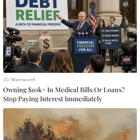
niêm yết thành xe.
Ngoài ra, Hiệp hội Taxi Hà Nội cũng đề nghị
Chính phủ chỉ đạo Bộ Công an làm sớm để siết
chặt hoạt động kinh doanh vận tải; Bộ Giao
thông Vận tải thành lập trung tâm xử lý phân
tích dữ liệu thiết bị giám sát hành trình.
Nhất trí với đề xuất này, ông Trần Hữu Minh,
Phó Chánh văn phòng Ủy ban An toàn giao
JG Wentworth
thông Quốc gia khẳng định, các phương án màu
Owning $10k+ In Medical Bills Or Loans?
biển số hay tem đăng kiểm riêng chính là là
Stop Paying Interest Immediately
thông tin để quản lý, nhận diện phục vụ công
tác quản lý Nhà nước và xử phạt khi vi phạm.
“Giữa Bộ Công an và Bộ Giao thông Vận tải đang
tách ra 2 hướng nhận diện xe kinh doanh vận