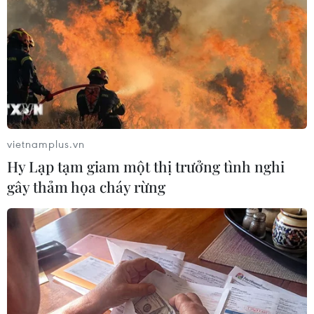
tải đó là màu biển số và tem đăng kiểm. Đây
đều là cách tiếp cận, lựa chọn phương án đáp
ứng yêu cầu thực tiễn hiện nay, tuy nhiên lộ
trình và cách thức nhận diện và công nghệ ra
sao thì các cơ quan quản lý phải có sự tính toán
thống nhất,” ông Minh bày tỏ.
Trước đó, Hiệp hội Taxi Hà Nội, Đà Nẵng và
vietnamplus.vn
Thành phố Hồ Chí Minh đã kiến nghị Bộ Công
Hy Lạp tạm giam một thị trưởng tình nghi
an, Cục Cảnh sát giao thông cấp màu biển số
gây thảm họa cháy rừng
riêng cho các phương tiện kinh doanh vận tải./.
(Vietnam+)