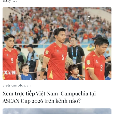
Gỡ khó trong kinh doanh vận tải hành
khách tuyến cố định, hợp đồng
vietnamplus.vn
04/11/2019 07:55
Xem trực tiếp Việt Nam-Campuchia tại
Có nhiều nguyên nhân dẫn đến sự lộng hành của xe
ASEAN Cup 2026 trên kênh nào?
dù, bến cóc, xe hợp đồng trá hình vận tải khách liên tỉnh
nhưng chủ yếu vẫn là vấn đề cơ chế, chính sách còn