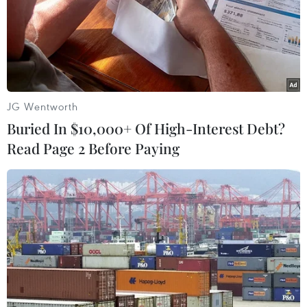
JG Wentworth
Buried In $10,000+ Of High-Interest Debt?
Read Page 2 Before Paying
#Xe kinh doanh vận tải
#màu biển số xe ôtô
#tem đăng kiểm
#xe dù bến cóc
#xe vận tải trá hình
TP. Hà Nội
Theo dõi VietnamPlus