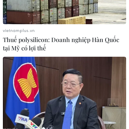
vietnamplus.vn
TIN LIÊN QUAN
Thuế polysilicon: Doanh nghiệp Hàn Quốc
tại Mỹ có lợi thế