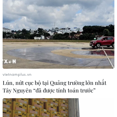
nhiều lỗ hổng.
vietnamplus.vn
Lún, nứt cục bộ tại Quảng trường lớn nhất
Tây Nguyên “đã được tính toán trước”
Bộ GTVT nói gì khi làm Nghị định trong 3
năm vẫn chưa được ban hành?