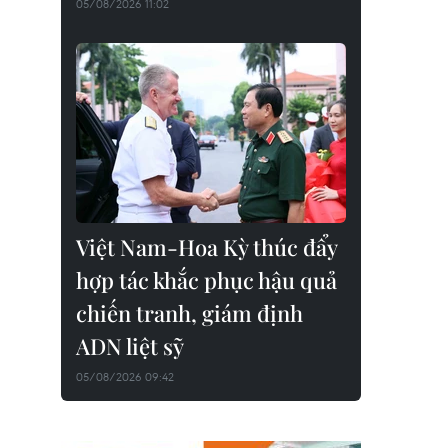
05/08/2026 11:02
Việt Nam-Hoa Kỳ thúc đẩy
hợp tác khắc phục hậu quả
chiến tranh, giám định
ADN liệt sỹ
05/08/2026 09:42