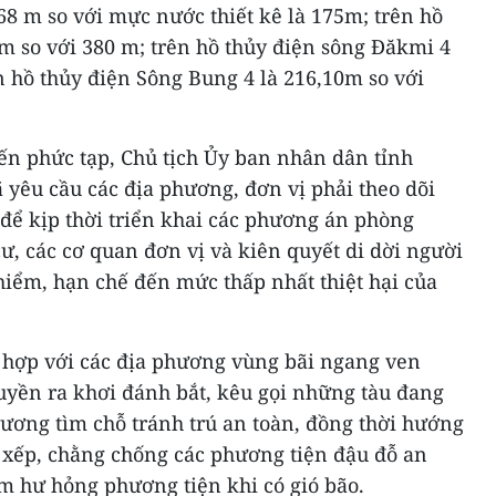
68 m so với mực nước thiết kê là 175m; trên hồ
m so với 380 m; trên hồ thủy điện sông Đăkmi 4
n hồ thủy điện Sông Bung 4 là 216,10m so với
ến phức tạp, Chủ tịch Ủy ban nhân dân tỉnh
yêu cầu các địa phương, đơn vị phải theo dõi
để kịp thời triển khai các phương án phòng
cư, các cơ quan đơn vị và kiên quyết di dời người
 hiểm, hạn chế đến mức thấp nhất thiệt hại của
i hợp với các địa phương vùng bãi ngang ven
uyền ra khơi đánh bắt, kêu gọi những tàu đang
ương tìm chỗ tránh trú an toàn, đồng thời hướng
 xếp, chằng chống các phương tiện đậu đỗ an
m hư hỏng phương tiện khi có gió bão.