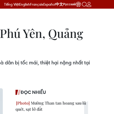
Tiếng Việt
English
Français
Español
中文
Русский
i Phú Yên, Quảng
 dân bị tốc mái, thiệt hại nặng nhất tại
ĐỌC NHIỀU
Mường Than tan hoang sau lũ
quét, sạt lở đất