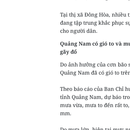
Tại thị xã Đông Hòa, nhiều t
đang tập trung khắc phục sự
cho người dân.
Quảng Nam có gió to và mư
gãy đổ
Do ảnh hưởng của cơn bão số
Quảng Nam đã có gió to trê
Theo báo cáo của Ban Chỉ h
tỉnh Quảng Nam, dự báo tron
mưa vừa, mưa to đến rất to
mm.
Do mưa lớn, hiện tại mực nư