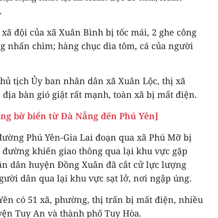
.
xã đội của xã Xuân Bình bị tốc mái, 2 ghe công
ng nhấn chìm; hàng chục dìa tôm, cá của người
ủ tịch Ủy ban nhân dân xã Xuân Lộc, thị xã
 địa bàn gió giật rất mạnh, toàn xã bị mất điện.
ùng bờ biển từ Đà Nẵng đến Phú Yên]
đường Phú Yên-Gia Lai đoạn qua xã Phú Mỡ bị
ặt đường khiến giao thông qua lại khu vực gặp
ân dân huyện Đồng Xuân đã cắt cử lực lượng
ười dân qua lại khu vực sạt lở, nơi ngập úng.
Yên có 51 xã, phường, thị trấn bị mất điện, nhiều
uyện Tuy An và thành phố Tuy Hòa.