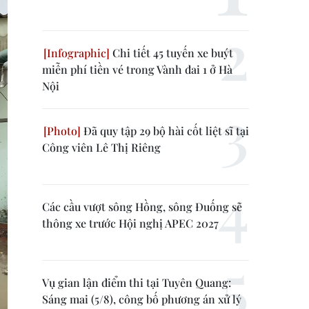
Chi tiết 45 tuyến xe buýt
miễn phí tiền vé trong Vành đai 1 ở Hà
Nội
Đã quy tập 29 bộ hài cốt liệt sĩ tại
Công viên Lê Thị Riêng
Các cầu vượt sông Hồng, sông Đuống sẽ
thông xe trước Hội nghị APEC 2027
Vụ gian lận điểm thi tại Tuyên Quang:
Sáng mai (5/8), công bố phương án xử lý