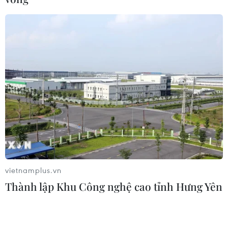
ác liệt
10/10/2019 12:01
Hơn 15 năm thành lập và phát triển trong một giai đoạn
lịch sử hào hùng của dân tộc, Thông tấn xã Giải phóng
hoàn thành đặc biệt xuất sắc nhiệm vụ vẻ vang ghi lại
lịch sử chiến đấu của quân và dân.
vietnamplus.vn
Thành lập Khu Công nghệ cao tỉnh Hưng Yên