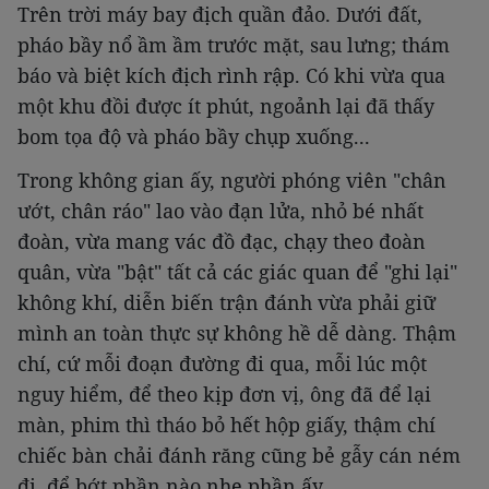
Trên trời máy bay địch quần đảo. Dưới đất,
pháo bầy nổ ầm ầm trước mặt, sau lưng; thám
báo và biệt kích địch rình rập. Có khi vừa qua
một khu đồi được ít phút, ngoảnh lại đã thấy
bom tọa độ và pháo bầy chụp xuống...
Trong không gian ấy, người phóng viên "chân
ướt, chân ráo" lao vào đạn lửa, nhỏ bé nhất
đoàn, vừa mang vác đồ đạc, chạy theo đoàn
quân, vừa "bật" tất cả các giác quan để "ghi lại"
không khí, diễn biến trận đánh vừa phải giữ
mình an toàn thực sự không hề dễ dàng. Thậm
chí, cứ mỗi đoạn đường đi qua, mỗi lúc một
nguy hiểm, để theo kịp đơn vị, ông đã để lại
màn, phim thì tháo bỏ hết hộp giấy, thậm chí
chiếc bàn chải đánh răng cũng bẻ gẫy cán ném
đi, để bớt phần nào nhẹ phần ấy.