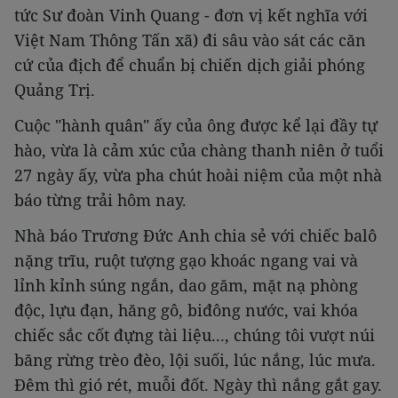
tức Sư đoàn Vinh Quang - đơn vị kết nghĩa với
Việt Nam Thông Tấn xã) đi sâu vào sát các căn
cứ của địch để chuẩn bị chiến dịch giải phóng
Quảng Trị.
Cuộc "hành quân" ấy của ông được kể lại đầy tự
hào, vừa là cảm xúc của chàng thanh niên ở tuổi
27 ngày ấy, vừa pha chút hoài niệm của một nhà
báo từng trải hôm nay.
Nhà báo Trương Đức Anh chia sẻ với chiếc balô
nặng trĩu, ruột tượng gạo khoác ngang vai và
lỉnh kỉnh súng ngắn, dao găm, mặt nạ phòng
độc, lựu đạn, hăng gô, biđông nước, vai khóa
chiếc sắc cốt đựng tài liệu..., chúng tôi vượt núi
băng rừng trèo đèo, lội suối, lúc nắng, lúc mưa.
Đêm thì gió rét, muỗi đốt. Ngày thì nắng gắt gay.