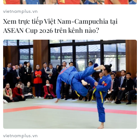
vietnamplus.vn
Xem trực tiếp Việt Nam-Campuchia tại
ASEAN Cup 2026 trên kênh nào?
#COVID-19
#Thông tấn xã Việt Nam
#nhà báo Trương Đức Anh
#chiến trường
Theo dõi VietnamPlus
vietnamplus.vn