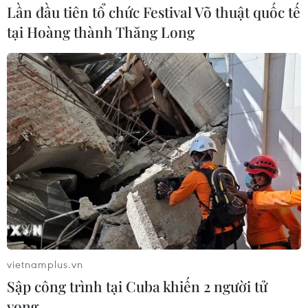
Lần đầu tiên tổ chức Festival Võ thuật quốc tế
tại Hoàng thành Thăng Long
TIN LIÊN QUAN
vietnamplus.vn
TTX Giải phóng: Duy trì
Sập công trình tại Cuba khiến 2 người tử
“mạch máu” thông tin giữa chiến trường
vong