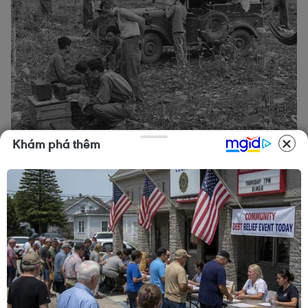
Khám phá thêm
Tổ phóng viên mũi nhọn của Việt Nam Thông tấn xã đưa tin,
ảnh về Chiến dịch Hồ Chí Minh, tháng 4/1975. (Ảnh: TTXVN)
Nhà báo Trương Đức Anh kể lại các anh Vũ Tạo,
Đoàn Tý, Lương Nghĩa Dũng, Hồng Thụ là phóng
viên ảnh của Phân xã Quân đội biệt phái sang
Thông tấn ở phòng Ảnh thời sự Phân xã Nhiếp
ảnh, đã vào ra nhiều mặt trận, trải qua nhiều
thử thách gian khổ, nên các anh đã quen với