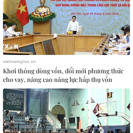
về VinFast Fadil với 2.565 chiếc được bán ra. Đáng chú
ý, Toyota Vios từ vị trí thứ 2 trong bảng xếp hạng tháng
trước nay đã tụt xuống vị trí thứ 6.
vietnamplus.vn
Khơi thông dòng vốn, đổi mới phương thức
cho vay, nâng cao năng lực hấp thụ vốn