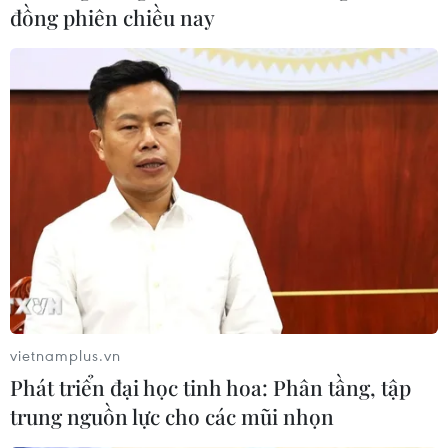
đồng phiên chiều nay
Thị trường xe điện tại Việt Nam có rất
nhiều dư địa phát triển
01/10/2021 12:57
Với dân số xấp xỉ 100 triệu người, trong đó có một nửa
sở hữu xe máy, thị trường xe điện hai bánh ở Việt Nam
còn rất nhiều dư địa phát triển.
vietnamplus.vn
Phát triển đại học tinh hoa: Phân tầng, tập
trung nguồn lực cho các mũi nhọn