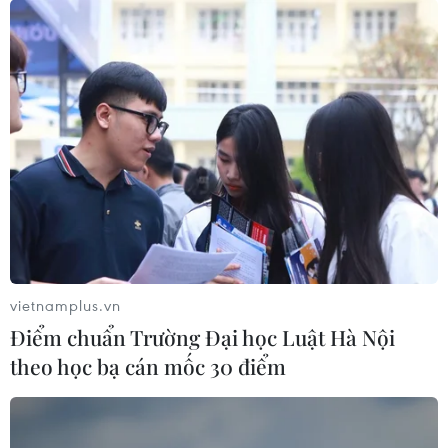
Doanh số thị trường ôtô Việt phục hồi
mạnh sau giai đoạn 'chạm đáy'
vietnamplus.vn
12/10/2021 07:11
Điểm chuẩn Trường Đại học Luật Hà Nội
Trong tháng 9/2021, toàn thị trường có 13.537 xe được
theo học bạ cán mốc 30 điểm
bán ra, tăng 52% so với tháng Tám, tuy nhiên vẫn giảm
50% so với cùng kỳ năm trước.