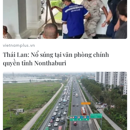
vietnamplus.vn
Thái Lan: Nổ súng tại văn phòng chính
quyền tỉnh Nonthaburi
#Vinfast
#ôtô điện
#xe điện thông minh
#VinFast VF e34
#ôtô điện đầu tiên của Việt Nam
Theo dõi VietnamPlus