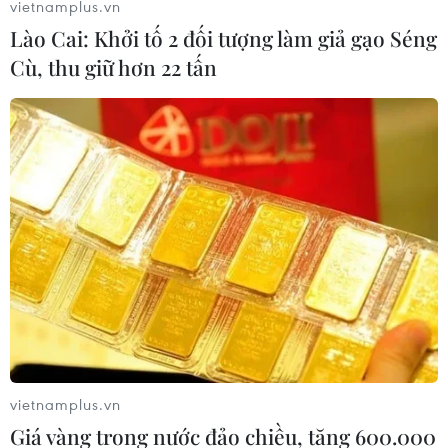
vietnamplus.vn
Lào Cai: Khởi tố 2 đối tượng làm giả gạo Séng
Cù, thu giữ hơn 22 tấn
Công nghiệp hỗ trợ ôtô 30 năm loay hoay
với "giấc mơ" nội địa hóa
19/09/2021 22:08
Một chiếc ôtô có khoảng 30.000 linh kiện, nhưng có đến
80% phục vụ cho sản xuất lắp ráp xe trong nước là
nhập khẩu, số còn lại sản xuất trong nước, chủ yếu vẫn
là các chi tiết cồng kềnh, giản đơn.
vietnamplus.vn
Giá vàng trong nước đảo chiều, tăng 600.000