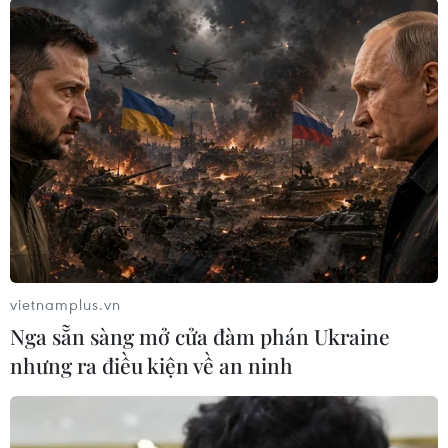
tuyến, đặt lịch hẹn dịch vụ, nhận thông báo,
quản lý gói cước thuê pin, đặt trước lịch sạc xe
tại trạm...
[Top 10 mẫu xe ôtô bán chạy nhất thị trường
Việt trong tháng Chín]
Mẫu ôtô điện VF e34 được VinFast niêm yết
mức giá 690 triệu đồng (đã bao gồm VAT). Tuy
nhiên, những khách hàng đặt mua sớm sẽ được
hãng hỗ trợ 100 triệu đồng, tặng một năm thuê
bao pin, tặng 100% lệ phí trước bạ hay hỗ trợ 30
vietnamplus.vn
triệu đồng khi đổi từ xe xăng sang xe điện…
Nga sẵn sàng mở cửa đàm phán Ukraine
(các chính áp dụng tùy thời điểm).
nhưng ra điều kiện về an ninh