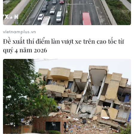
TIN LIÊN QUAN
vietnamplus.vn
Đề xuất thí điểm làn vượt xe trên cao tốc từ
quý 4 năm 2026
Điểm mặt 10 mẫu xe ôtô