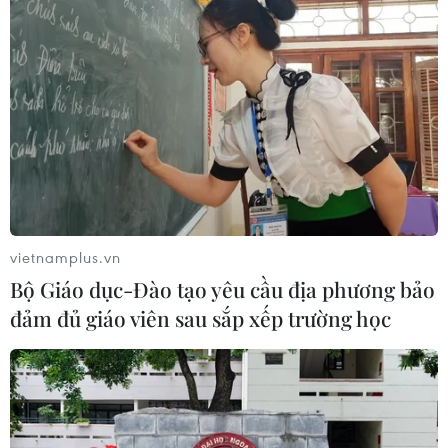
Báo Indonesia: Việt Nam có lợi thế
trong cuộc đua hút đầu tư xe điện
18/07/2026 13:38
Xem thêm
vietnamplus.vn
Bộ Giáo dục-Đào tạo yêu cầu địa phương bảo
đảm đủ giáo viên sau sắp xếp trường học
CƠ QUAN CHỦ QUẢN: THÔNG TẤN XÃ VIỆT NAM
Tổng Biên tập: TRẦN TIẾN DUẨN