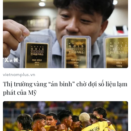
(Ảnh: VinFast)
vietnamplus.vn
VinFast áp dụng chính sách thuê bao pin, trong
Thị trường vàng “án binh” chờ đợi số liệu lạm
đó mỗi tháng khách hàng trả phí thuê bao 1,45
phát của Mỹ
triệu đồng để di chuyển 1.400km và nếu quá sẽ
phải trả thêm 998 đồng cho mỗi km. Như vậy,
ước tính chi phí dùng xe điện sẽ ngang với xe
xăng, trong khi phí bảo dưỡng chỉ bằng khoảng
30%.