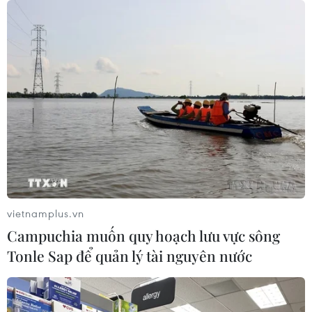
tượng 80 năm của Italy thăng hoa
giữa lòng đô thị hiện đại
09/08/2026 16:09
Xe điện Trung Quốc mở rộng
cuộc đua công nghệ ra Đông Nam Á
08/08/2026 03:00
Hãng BMW bắt đầu sản xuất hàng
loạt mẫu xe thuần điện “thế hệ mới”
vietnamplus.vn
07/08/2026 01:52
Campuchia muốn quy hoạch lưu vực sông
Tonle Sap để quản lý tài nguyên nước
Các thương hiệu xe cao cấp của Đức
trong cuộc khủng hoảng lợi nhuận