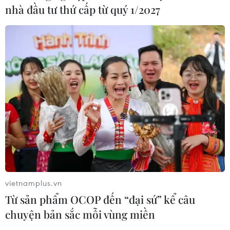
nhà đầu tư thứ cấp từ quý 1/2027
vietnamplus.vn
TIN CÙNG CHUYÊN MỤC
Từ sản phẩm OCOP đến “đại sứ” kể câu
chuyện bản sắc mỗi vùng miền
Đại tiệc Vespa 2026: Khi biểu