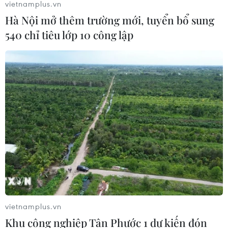
vietnamplus.vn
Hà Nội mở thêm trường mới, tuyển bổ sung
540 chỉ tiêu lớp 10 công lập
vietnamplus.vn
Khu công nghiệp Tân Phước 1 dự kiến đón