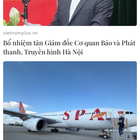
vietnamplus.vn
Bổ nhiệm tân Giám đốc Cơ quan Báo và Phát
thanh, Truyền hình Hà Nội
Ngoại thất VF e34 mang ngôn ngữ thiết kế đặc trưng của
VinFast. (Ảnh: VinFast)
Đúng 10 giờ sáng nay, VinFast chính thức ra
mẫu ôtô điện đầu tiên của hãng mang tên VF
e34 trong một sự kiện trực tuyến. Đây cũng là
mẫu ôtô điện đầu tiên do Việt Nam sản xuất.
Đây là lần thứ 3 VF e34 được giới thiệu trong