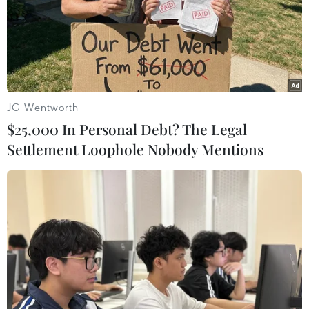
JG Wentworth
$25,000 In Personal Debt? The Legal
Israel khuyến cáo công dân "không về
Settlement Loophole Nobody Mentions
bằng đường bộ" qua Jordan và Sinai
15/06/2025 13:24
Hội đồng An ninh Quốc gia Israel nêu rõ việc di chuyển
đến Jordan hoặc bán đảo Sinai của Ai Cập hiện "bị
cấm hoàn toàn" - "những người đang ở đó cần rời đi
ngay lập tức.”