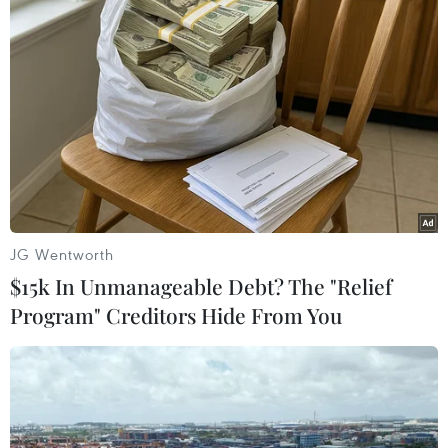
Israel lo ngại về mối đe dọa an ninh từ
Jordan
19/09/2025 09:00
Báo cáo về các vụ tấn công và buôn lậu vũ khí qua cửa
khẩu Allenby khiến Israel lo ngại về an ninh biên giới từ
Jordan trong bối cảnh xung đột ngày càng căng thẳng.
JG Wentworth
$15k In Unmanageable Debt? The "Relief
Program" Creditors Hide From You