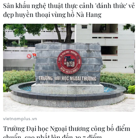
Sân khấu nghệ thuật thực cảnh 'đánh thức' vẻ
đẹp huyền thoại vùng hồ Nà Hang
vietnamplus.vn
Trường Đại học Ngoại thương công bố điểm
chuẩn, cao nhất lên đến 29,7 điểm