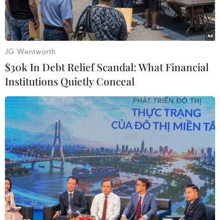
JG Wentworth
$30k In Debt Relief Scandal: What Financial
Institutions Quietly Conceal
Cầu Allenby ở biên giới Jordan và Bờ Tây. (Nguồn: THX/TTXVN)
THX/Reuters đưa tin Cơ quan quản lý cửa khẩu
và biên giới Palestine ngày 23/9 cho biết Israel
sẽ đóng vô thời hạn Cầu Allenby (người
Palestine gọi là Cầu Karama) - cửa khẩu đường
bộ duy nhất nối Bờ Tây với Jordan - bắt đầu từ