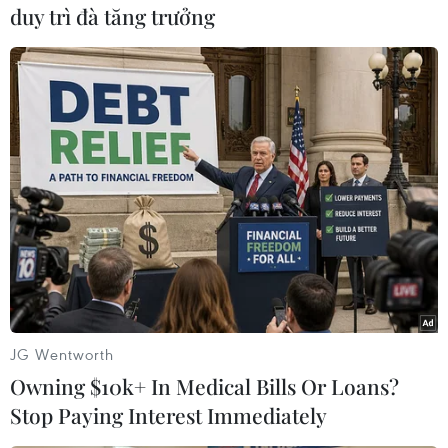
duy trì đà tăng trưởng
#binh sỹ Israel
#Bờ Tây
#cửa khẩu
Israel
Jordan
JG Wentworth
Owning $10k+ In Medical Bills Or Loans?
Stop Paying Interest Immediately
Theo dõi VietnamPlus