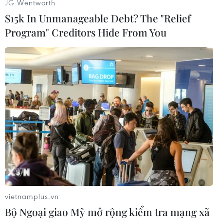
JG Wentworth
$15k In Unmanageable Debt? The "Relief
Program" Creditors Hide From You
#Panasonic
#Sanyo
#Tivi plasma
#Màn hình tinh thể lỏng
vietnamplus.vn
Bộ Ngoại giao Mỹ mở rộng kiểm tra mạng xã
Theo dõi VietnamPlus