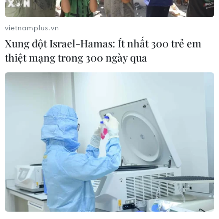
06/08/2026 02:12
vietnamplus.vn
Xung đột Israel-Hamas: Ít nhất 300 trẻ em
Giá vàng trong nước tiếp tục tăng,
thiệt mạng trong 300 ngày qua
SJC lên ngưỡng 143,3 triệu đồng mỗi
lượng
06/08/2026 02:12
Triều Tiên mở đường bay Bình
Nhưỡng-Wonsan Kalma thúc đẩy du
lịch
06/08/2026 02:05
Giá vàng ngày 6/8: Bảng giá tại các
công ty vàng bạc đá quý