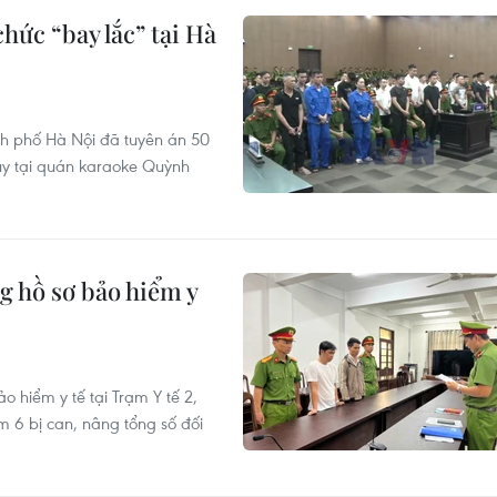
hức “bay lắc” tại Hà
nh phố Hà Nội đã tuyên án 50
túy tại quán karaoke Quỳnh
g hồ sơ bảo hiểm y
o hiểm y tế tại Trạm Y tế 2,
m 6 bị can, nâng tổng số đối