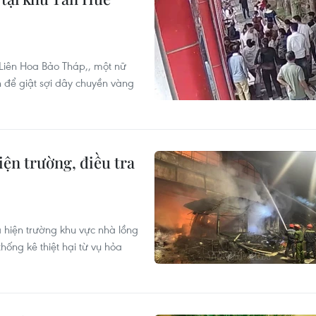
 Liên Hoa Bảo Tháp,, một nữ
n để giật sợi dây chuyền vàng
n trường, điều tra
hiện trường khu vực nhà lồng
ống kê thiệt hại từ vụ hỏa