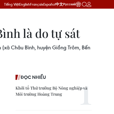
Tiếng Việt
English
Français
Español
中文
Русский
ình là do tự sát
h (xã Châu Bình, huyện Giồng Trôm, Bến
ĐỌC NHIỀU
Khởi tố Thứ trưởng Bộ Nông nghiệp và
Môi trường Hoàng Trung