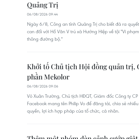
Quảng Trị
06/08/2026 09:44
Ngày 6/8, Công an tỉnh Quảng Trị cho biết đã ra quyết đ
can đối với Hồ Văn V trú xã Hướng Hiệp về tội "Vi phạ
thông đường bộ."
Khởi tố Chủ tịch Hội đồng quản trị,
phần Mekolor
06/08/2026 09:06
Võ Xuân Trường, Chủ tịch HĐQT, Giám đốc Công ty CP 
Facebook mang tên Philip Vo để đăng tải, chia sẻ nhiều
quyền, lợi ích hợp pháp của tổ chức, cá nhân.
Thêm một nhóm dàn cảnh cướp giật 