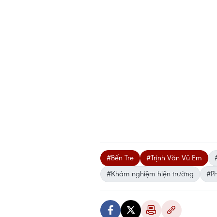
#Bến Tre
#Trịnh Văn Vũ Em
#Khám nghiệm hiện trường
#P