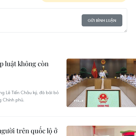
GỬI BÌNH LUẬN
p luật không còn
g Lê Tiến Châu ký, đã bãi bỏ
g Chính phủ.
người trên quốc lộ ở