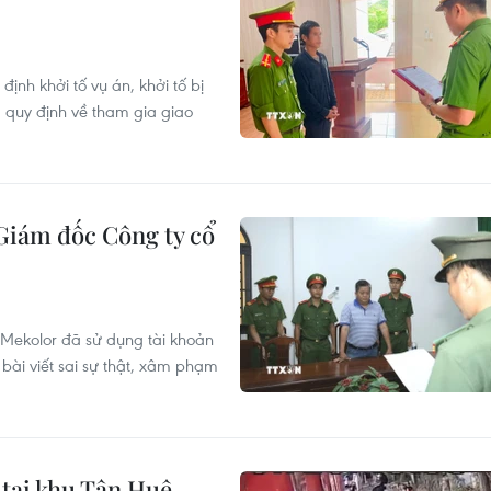
ịnh khởi tố vụ án, khởi tố bị
m quy định về tham gia giao
 Giám đốc Công ty cổ
Mekolor đã sử dụng tài khoản
 bài viết sai sự thật, xâm phạm
tại khu Tân Huê