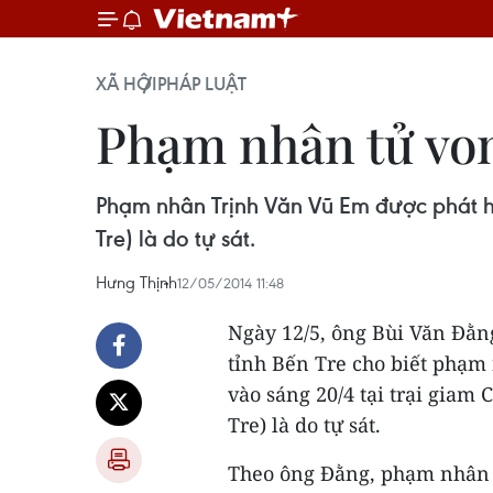
XÃ HỘI
PHÁP LUẬT
Phạm nhân tử vong
Phạm nhân Trịnh Văn Vũ Em được phát hi
Tre) là do tự sát.
Hưng Thịnh
12/05/2014 11:48
Ngày 12/5, ông Bùi Văn Đằ
tỉnh Bến Tre cho biết phạm
vào sáng 20/4 tại trại giam
Tre) là do tự sát.
Theo ông Đằng, phạm nhân nó