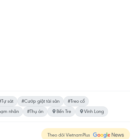
#Tự sát
#Cướp giật tài sản
#Treo cổ
hạm nhân
#Thụ án
Bến Tre
Vĩnh Long
Theo dõi VietnamPlus