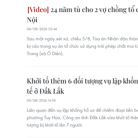
24 năm tù cho 2 vợ chồng tổ c
Nội
06/08/2026 03:46
Sau một ngày xét xử, chiều 5/8, Tòa án Nhân dân thà
bị cáo trong vụ án tổ chức sử dụng trái phép chất ma 
Trang (xã Ô Diên).
Khởi tố thêm 6 đối tượng vụ lập khốn
tế ở Đắk Lắk
05/08/2026 14:55
Liên quan đến vụ lập khống hồ sơ để chiếm đoạt tiền bả
phường Tuy Hòa, Công an tỉnh Đắk Lắk vừa khởi tố thê
tượng bị khởi tố lên 7 người.