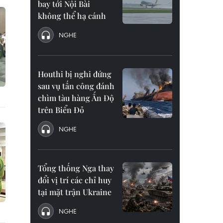
bay tới Nội Bài
không thể hạ cánh
NGHE
Houthi bị nghi đứng
sau vụ tấn công đánh
chìm tàu hàng Ấn Độ
trên Biển Đỏ
NGHE
Tổng thống Nga thay
đổi vị trí các chỉ huy
tại mặt trận Ukraine
NGHE