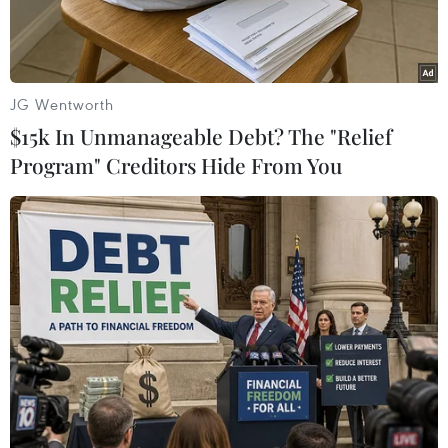
ngày 16/6.
JG Wentworth
$15k In Unmanageable Debt? The "Relief
Program" Creditors Hide From You
Phó Thủ tướng Lê Văn Thành làm việc với Tập đoàn Dầu khí
quốc gia Việt Nam. (Nguồn: baochinhphu.vn)
Ngày 23/2, Phó Thủ tướng Lê Văn Thành kiểm
tra tiến độ dự án Nhiệt điện Thái Bình 2, đặc