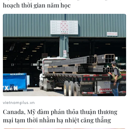
hoạch thời gian năm học
#Nhiệt điện Thái Bình 2
#PVN
#phát điện
#Phó Thủ tướng Lê Văn Thành
#Thái Bình
Hưng Yên
Thái Bình
Theo dõi VietnamPlus
vietnamplus.vn
Canada, Mỹ đàm phán thỏa thuận thương
mại tạm thời nhằm hạ nhiệt căng thẳng
TIN LIÊN QUAN