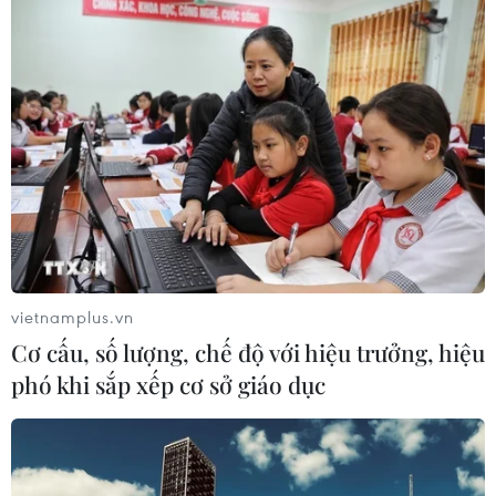
Để trái sầu riêng đáp ứng yêu cầu
xuất khẩu bền vững
07/08/2026 07:34
Tây Ninh thúc đẩy bình dân học vụ
số, tạo động lực phát triển kinh tế số
07/08/2026 07:17
vietnamplus.vn
Cơ cấu, số lượng, chế độ với hiệu trưởng, hiệu
Hàn Quốc đầu tư xây “Thung lũng
phó khi sắp xếp cơ sở giáo dục
K-Vietnam” gắn với hậu duệ dòng họ
Lý
07/08/2026 06:30