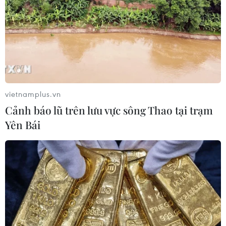
vietnamplus.vn
Cảnh báo lũ trên lưu vực sông Thao tại trạm
Yên Bái
TIN CÙNG CHUYÊN MỤC
Áp dụng "luồng xanh" cho nhà đầu
tư dự án hạ tầng công nghiệp phía
Đông Đắk Lắk
08/08/2026 01:45