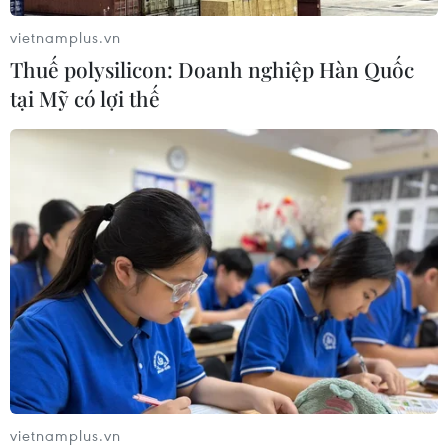
07/08/2026 12:35
vietnamplus.vn
Thuế polysilicon: Doanh nghiệp Hàn Quốc
tại Mỹ có lợi thế
Thuế polysilicon: Doanh nghiệp Hàn
Quốc tại Mỹ có lợi thế
07/08/2026 12:17
Tầm nhìn bán dẫn của Malaysia: Đi
từ thế mạnh sẵn có lên nấc thang giá
trị cao
07/08/2026 11:51
Đồng Nai cần chuyển dịch thu hút
đầu tư sang tổ chức chuỗi giá trị
vietnamplus.vn