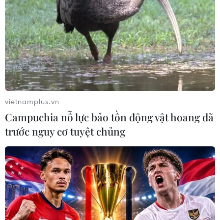
30/12/2020 01:32
PVN đã thuê đơn vị đánh giá độc lập phân tích, đánh
giá cho thấy Nhiệt điện Thái Bình 2 khi đi vào hoạt động
vẫn đảm bảo hiệu quả, có đủ khả năng thu hồi vốn và
sinh lời theo đúng kế hoạch.
vietnamplus.vn
Campuchia nỗ lực bảo tồn động vật hoang dã
trước nguy cơ tuyệt chủng