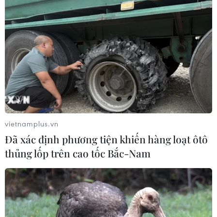
bởi đây là công trình trọng điểm quốc gia, nếu chậm
tiến độ thì tổng mức đầu tư sẽ tăng lên.
vietnamplus.vn
Đã xác định phương tiện khiến hàng loạt ôtô
thủng lốp trên cao tốc Bắc-Nam
'Nhiệt điện Thái Bình 2 đủ khả năng sinh
lời khi đi vào hoạt động'