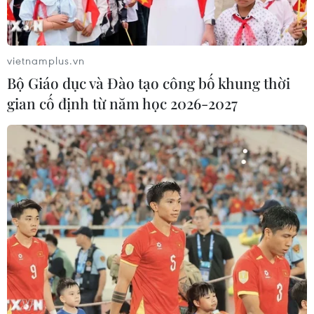
vietnamplus.vn
Bộ Giáo dục và Đào tạo công bố khung thời
gian cố định từ năm học 2026-2027
Phấn đấu đưa Nhà máy Nhiệt điện Thái
Bình 2 vào hoạt động tháng 4/2022
13/01/2022 22:43
Phó Thủ tướng yêu cầu không được để thiếu vật tư, thiết
bị đối với công tác lắp đặt, chạy thử các hệ thống, đặc
biệt là không để thiếu tài chính trong lúc dự án đang
vào giai đoạn nước rút.