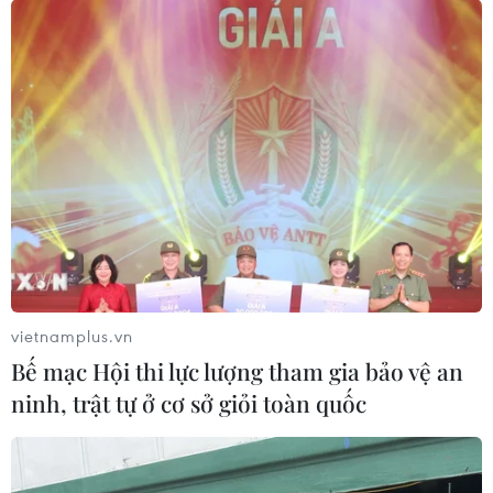
vietnamplus.vn
Phó Thủ tướng kiểm tra tiến độ Nhà máy
Bế mạc Hội thi lực lượng tham gia bảo vệ an
Nhiệt điện Thái Bình 2​
ninh, trật tự ở cơ sở giỏi toàn quốc
05/12/2020 12:20
Thứ trưởng Bộ Công Thương cho rằng, nếu không tiếp
tục thực hiện dự án sẽ gây lãng phí rất lớn cho đất nước