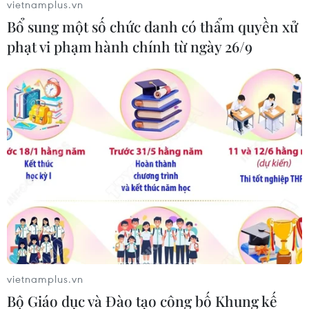
vietnamplus.vn
Ông Hoàng Quốc Vượng khẳng định quản lý,
Bổ sung một số chức danh có thẩm quyền xử
kiểm tra chặt chẽ, không để xảy ra tiêu cực, tư
phạt vi phạm hành chính từ ngày 26/9
lợi. Bên cạnh tiến độ, sẽ chú trọng tạo cảnh
quan để có một dự án xanh, đẹp, an toàn, hiệu
quả./.
(TTXVN/Vietnam+)
vietnamplus.vn
Bộ Giáo dục và Đào tạo công bố Khung kế