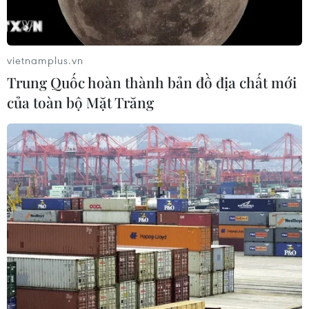
lãm thương mại quốc tế của Ấn Độ
07/08/2026 23:08
vietnamplus.vn
Trung Quốc hoàn thành bản đồ địa chất mới
Ngân hàng Trung ương Trung Quốc
của toàn bộ Mặt Trăng
mua thêm 20 tấn vàng trong tháng 7
07/08/2026 15:21
Chuyên gia quốc tế đánh giá tích cực
về tiền đồng của Việt Nam
07/08/2026 12:46
Phép thử sức chống chịu của kinh tế
ASEAN