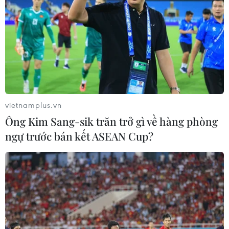
được phát huy hơn nữa trong thời gian tới,” Phó
Thủ tướng nói.
Phó Thủ tướng nhấn mạnh nhiệm vụ quan
trọng sắp tới là phải tiếp tục đẩy nhanh tiến độ,
phấn đấu hoàn thành đưa dự án, trước mắt là
các mốc phát điện bằng dầu tổ máy số 1 vào
ngày 30/4 tới, phát điện bằng than vào ngày 16/6
vietnamplus.vn
tới.
Ông Kim Sang-sik trăn trở gì về hàng phòng
ngự trước bán kết ASEAN Cup?