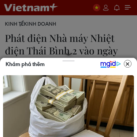
KINH TẾ
KINH DOANH
Phát điện Nhà máy Nhiệt
điện Thái Bình 2 vào ngày
30/4
Khám phá thêm
Xuân Tùng
23/02/2022 11:50
Phó Thủ tướng Lê Văn Thành nhấn mạnh sắp tới
tiếp tục đẩy nhanh tiến độ, phấn đấu hoàn thành
đưa dự án, trước mắt là phát điện bằng dầu tổ
máy số 1 vào ngày 30/4 tới, phát điện bằng than