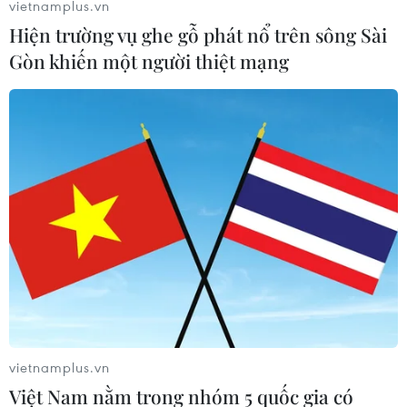
vietnamplus.vn
và Phú Yên của Việt Nam.
Hiện trường vụ ghe gỗ phát nổ trên sông Sài
Gòn khiến một người thiệt mạng
Khánh thành hai nhà máy điện năng lượng
vietnamplus.vn
Mặt Trời tại Tây Ninh
Việt Nam nằm trong nhóm 5 quốc gia có
19/06/2019 11:27