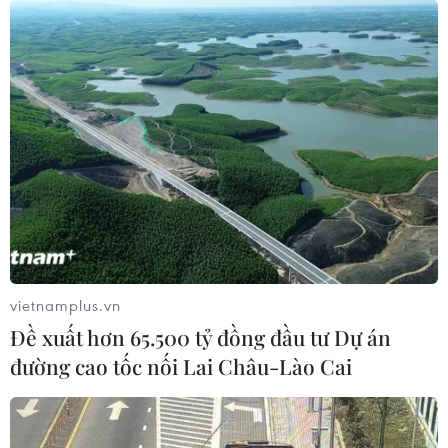
Tiềm năng và cơ hội phát triển điện gió,
điện Mặt Trời ở Việt Nam
21/06/2019 02:40
Theo đại diện Cục Điện lực và Năng lượng tái tạo, Bộ
Công Thương cho biết tính đến tháng 6/2019, tổng công
suất lắp đặt các dự án điện Mặt Trời, điện gió và sinh
khối tại Việt Nam đạt khoảng 2,5 GW.
vietnamplus.vn
Đề xuất hơn 65.500 tỷ đồng đầu tư Dự án
đường cao tốc nối Lai Châu-Lào Cai