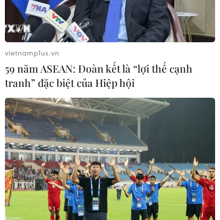
Việt Nam khẳng định vị thế tại triển
lãm thương mại quốc tế của Ấn Độ
07/08/2026 23:08
vietnamplus.vn
59 năm ASEAN: Đoàn kết là “lợi thế cạnh
tranh” đặc biệt của Hiệp hội
Xây dựng và phát triển Việt Nam trở
thành quốc gia biển mạnh
07/08/2026 22:30
Ngân hàng Trung ương Trung Quốc
mua thêm 20 tấn vàng trong tháng 7
07/08/2026 15:21