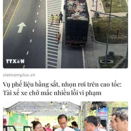
vietnamplus.vn
Vụ phế liệu bằng sắt, nhọn rơi trên cao tốc:
Tài xế xe chở mắc nhiều lỗi vi phạm