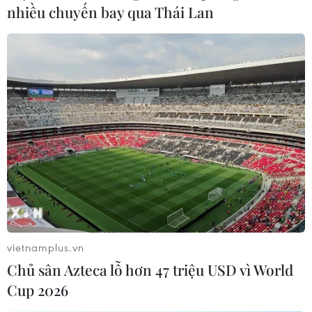
nhiều chuyến bay qua Thái Lan
Hai nhà máy ở Tây Ninh có công suất 118,8 MWp, mỗi
năm cung cấp cho hệ thống điện lưới quốc gia với sản
lượng điện khoảng 184 triệu kWh, đáp ứng nhu cầu sử
dụng điện tương đương khoảng 150.000 hộ dân.
vietnamplus.vn
Chủ sân Azteca lỗ hơn 47 triệu USD vì World
Cup 2026