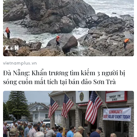
Theo dõi VietnamPlus
TIN LIÊN QUAN
vietnamplus.vn
Đà Nẵng: Khẩn trương tìm kiếm 3 người bị
sóng cuốn mất tích tại bán đảo Sơn Trà