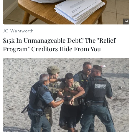
JG Wentworth
$15k In Unmanageable Debt? The "Relief
Program" Creditors Hide From You
Các đại biểu thực hiện nghi lễ đóng điện. (Ảnh: Nguyễn
Thanh/TTXVN)
Ngày 22/6, tại xã Vĩnh Tân, huyện Tuy Phong,
tỉnh Bình Thuận, Tổng Công ty Phát điện 3 thuộc
Tập đoàn Điện lực Việt Nam đã tổ chức phát