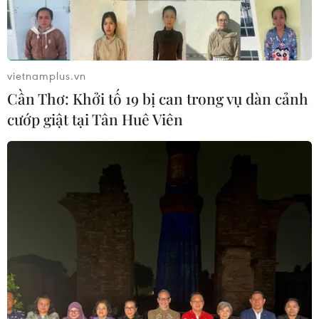
vietnamplus.vn
Cần Thơ: Khởi tố 19 bị can trong vụ dàn cảnh
cướp giật tại Tân Huê Viên