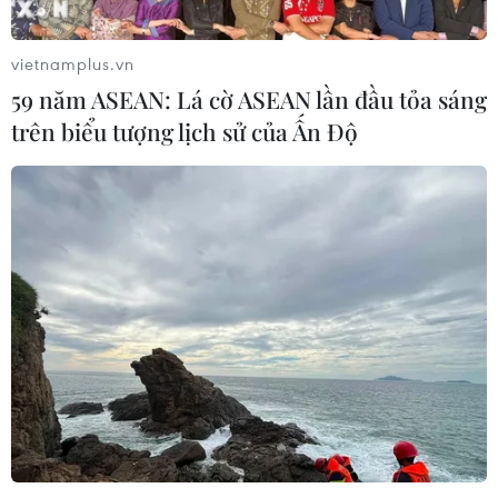
vietnamplus.vn
59 năm ASEAN: Lá cờ ASEAN lần đầu tỏa sáng
trên biểu tượng lịch sử của Ấn Độ