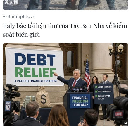
điện thương mại Nhà máy điện Mặt Trời Vĩnh
Tân 2, có công suất lắp đặt 42,65 MWp với tổng
vietnamplus.vn
mức đầu tư 986 tỷ đồng.
Italy bác tối hậu thư của Tây Ban Nha về kiểm
Nhà máy được xây dựng tại khu vực phía Tây
soát biên giới
bãi xỉ của Nhà máy nhiệt điện Vĩnh Tân 2 với
diện tích 49ha thuộc xã Vĩnh Tân, huyện Tuy
Phong, tỉnh Bình Thuận.
Nhà máy được đấu nối với lưới điện 110 kV
thông qua trạm biến áp 22/110kV để kết nối vào
đường dây 110kV Tuy Phong-Ninh Phước.
[Khánh thành hai nhà máy điện năng lượng
Mặt Trời tại Tây Ninh]
Dự kiến, sản lượng điện mỗi năm của Nhà máy
điện Mặt Trời Vĩnh Tân 2 cung cấp cho Hệ thống