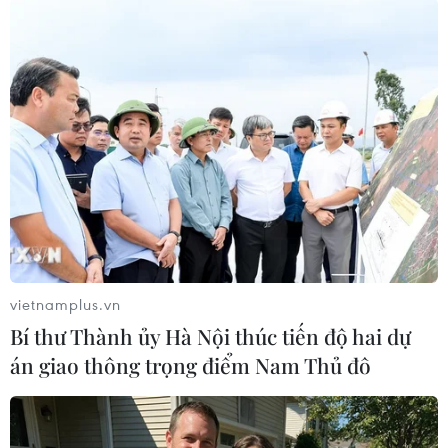
MWp với tổng mức đầu tư 986,2 tỷ đồng. (Ảnh: Nguyễn
Thanh/TTXVN)
Ông Nguyễn Ngọc Hai, Chủ tịch Ủy ban Nhân
dân tỉnh Bình Thuận khẳng định việc xây dựng
Dự án điện Mặt Trời Vĩnh Tân 2 ngoài hiệu quả
kinh tế còn mang tính chất đặc thù về an sinh
xã hội nhằm ổn định, giảm thiểu ảnh hưởng
đến đời sống, sản xuất của người dân đang sống
gần khu vực Nhà máy nhiệt điện Vĩnh Tân 2.
Người dân khu vực dự án được chuyển đến nơi
vietnamplus.vn
ở mới có điều kiện tốt hơn, góp phần đảm bảo
Bí thư Thành ủy Hà Nội thúc tiến độ hai dự
an sinh xã hội tại địa phương./.
án giao thông trọng điểm Nam Thủ đô
(TTXVN/Vietnam+)