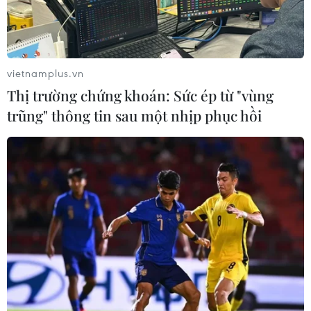
vietnamplus.vn
Thị trường chứng khoán: Sức ép từ "vùng
trũng" thông tin sau một nhịp phục hồi
Khánh thành nhà máy điện mặt trời
Phước Hữu-Điện lực 1 tại Ninh Thuận
16/06/2019 07:47
Nhà máy đi vào hoạt động góp phần giải quyết vấn đề
quá tải điện năng quốc gia hiện nay, thúc đẩy kinh tế
vùng phát triển và đưa Ninh Thuận trở thành Trung tâm
năng lượng tái tạo của cả nước.