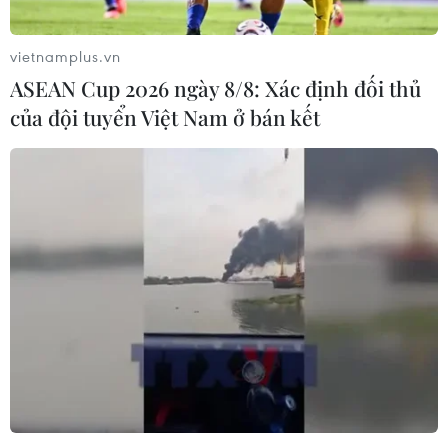
vietnamplus.vn
ASEAN Cup 2026 ngày 8/8: Xác định đối thủ
của đội tuyển Việt Nam ở bán kết
B.Grimm bắt đầu vận hành các nhà máy
điện Mặt Trời ở Việt Nam
18/06/2019 07:48
Công ty năng lượng B.Grimm Power, một nhánh đầu tư
của tập đoàn Thái Lan B.Grimm, đã bắt đầu vận hành
thương mại hai dự án điện Mặt Trời ở các tỉnh Tây Ninh