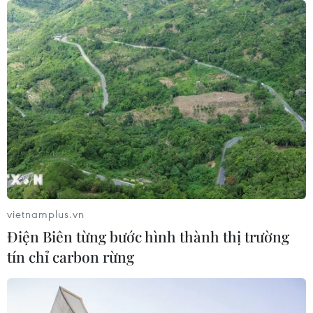
08/08/2026 04:29
Grab bị phạt 1,36 tỷ đồng do vi phạm
quy định bảo vệ quyền lợi người tiêu
dùng
08/08/2026 04:15
Thương mại Việt Nam-Australia
hướng tới những động lực tăng
trưởng mới
vietnamplus.vn
08/08/2026 03:29
Điện Biên từng bước hình thành thị trường
tín chỉ carbon rừng
Hà Nội kiên quyết xử lý vi phạm tại
hồ Đồng Đò
08/08/2026 03:29