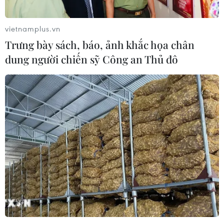
hồ Đồng Đò
08/08/2026 03:29
vietnamplus.vn
Trưng bày sách, báo, ảnh khắc họa chân
dung người chiến sỹ Công an Thủ đô
65 năm thảm họa da cam: Tiếp nối
công lý, sẻ chia nỗi đau
08/08/2026 03:28
Vĩnh Long: Còn thông tin là còn tìm
kiếm, không bỏ sót hài cốt liệt sỹ
08/08/2026 03:23
Kết luận số 75-KL/TW: Cà Mau chủ
động thích ứng với biến đổi khí hậu