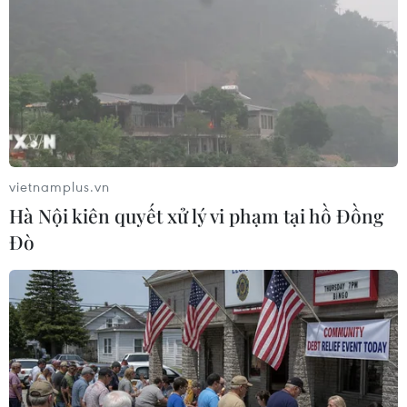
Hội Chữ thập đỏ phát động “Gửi quà góp
vietnamplus.vn
Tết” cho hơn 1,2 triệu người nghèo
Hà Nội kiên quyết xử lý vi phạm tại hồ Đồng
25/12/2023 11:31
Đò
"Gửi quà Góp Tết" là chiến dịch thuộc phong trào “Tết
Nhân ái” do Trung ương Hội Chữ thập đỏ Việt Nam tổ
chức với mục tiêu góp Tết đầy đủ hơn cho 1,2 triệu
người nghèo, có hoàn cảnh khó khăn.