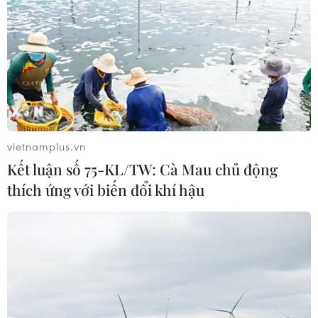
vietnamplus.vn
Kết luận số 75-KL/TW: Cà Mau chủ động
thích ứng với biến đổi khí hậu
TIN CÙNG CHUYÊN MỤC