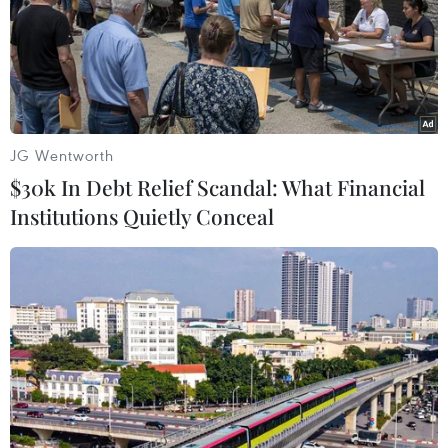
JG Wentworth
$30k In Debt Relief Scandal: What Financial
Institutions Quietly Conceal
Những món quà trao gửi yêu thương nhân
dịp Ngày của Mẹ
06/05/2022 03:25
Tùy điều kiện mà mỗi người có thể lựa chọn những món
quà khác nhau, điều quan trọng là thể hiện được tình
cảm cũng như sự biết ơn của những người con dành