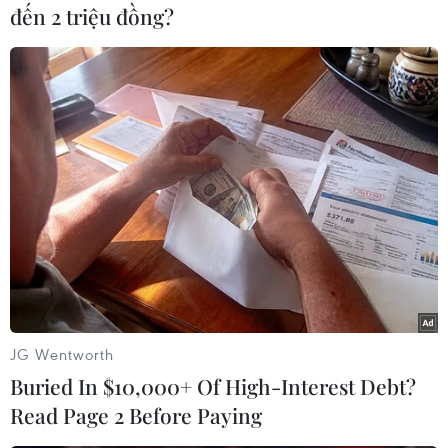
đến 2 triệu đồng?
Chiến dịch "Gửi quà góp Tết" diễn ra trên toàn
quốc từ 25/12/2013 đến hết ngày 25/2/2024 do
Trung ương Hội Chữ thập Đỏ Việt Nam phát
động nhân dịp Tết Nguyên đán Giáp Thìn 2024.
Đây là chiến dịch gây Quỹ cộng đồng chính
thống và quy mô nhất cả nước, kêu gọi các nhà
JG Wentworth
hảo tâm, các tổ chức - doanh nghiệp trong và
Buried In $10,000+ Of High-Interest Debt?
ngoài nước dành sự quan tâm đến đồng bào
Read Page 2 Before Paying
khó khăn, tiếp nối truyền thống "Lá lành đùm lá