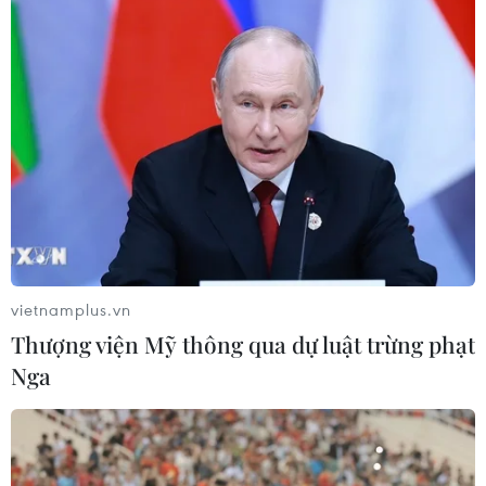
07/08/2026 23:00
Bế mạc Hội thi lực lượng tham gia
bảo vệ an ninh, trật tự ở cơ sở giỏi
toàn quốc
07/08/2026 15:57
7 học sinh đội tuyển Việt Nam đoạt
huy chương tại Olympic AI quốc tế
07/08/2026 15:27
vietnamplus.vn
Thượng viện Mỹ thông qua dự luật trừng phạt
Nga
Áp thấp nhiệt đới trên vịnh Bắc Bộ sẽ
gây ảnh hưởng thế nào tới Việt Nam?
07/08/2026 14:38