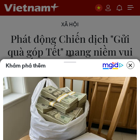
XÃ HỘI
Phát động Chiến dịch "Gửi
quà góp Tết" mang niềm vui
đến cho người nghèo
Khám phá thêm
28/12/2023 00:49
Chiến dịch "Gửi quà góp Tết" diễn ra trên toàn
quốc từ 25/12/2013 đến hết ngày 25/2/2024 do
Trung ương Hội Chữ thập Đỏ Việt Nam phát động
nhân dịp Tết Nguyên đán Giáp Thìn 2024.