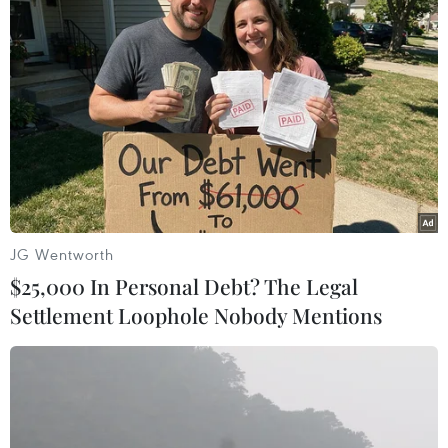
#Lá lành đùm lá rách
Theo dõi VietnamPlus
JG Wentworth
$25,000 In Personal Debt? The Legal
TIN LIÊN QUAN
Settlement Loophole Nobody Mentions