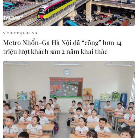
cho mẹ - đó mới là món quà đáng quý nhất.
vietnamplus.vn
Metro Nhổn-Ga Hà Nội đã “cõng” hơn 14
triệu lượt khách sau 2 năm khai thác
Hà Nội: Những gói quà ý nghĩa gửi
người dân làng chài mùa dịch