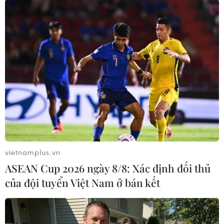
rách" của dân tộc thông qua hình thức "Gửi quà
góp Tết" sáng tạo và minh bạch./.
(TTXVN/Vietnam+)
vietnamplus.vn
ASEAN Cup 2026 ngày 8/8: Xác định đối thủ
của đội tuyển Việt Nam ở bán kết
#Gửi quà góp Tết
#Tết nguyên đán