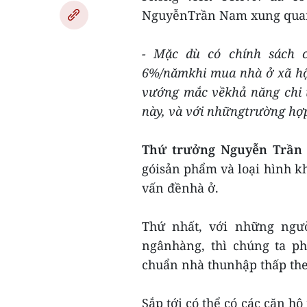
NguyễnTrần Nam xung quan
- Mặc dù có chính sách c
6%/nămkhi mua nhà ở xã hội
vướng mắc vềkhả năng chi t
này, và với nhữngtrường hợp
Thứ trưởng Nguyễn Trần
góisản phẩm và loại hình kh
vấn đềnhà ở.
Thứ nhất, với những ngư
ngânhàng, thì chúng ta ph
chuẩn nhà thunhập thấp the
Sắp tới có thể có các căn h