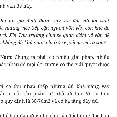
h vấn đề này.
ho hộ gia đình được vay ưu đãi với lãi suất
, nhưng việc tiếp cận nguồn vốn vẫn còn khó do
rả. Xin Thứ trưởng chia sẻ quan điểm về vấn đề
 không đủ khả năng chi trả sẽ giải quyết ra sao?
 Nam:
Chúng ta phải có nhiều giải pháp, nhiều
ác nhau để mọi đối tượng có thể giải quyết được
ời có thu nhập thấp nhưng đủ khả năng vay
ải có dải sản phẩm từ nhỏ tới lớn. Ví dụ tiêu
o quy định là 30-70m2 và có hạ tầng đầy đủ.
ộ nhỏ hơn đáp ứng nhu cầu của đối tượng độcthân