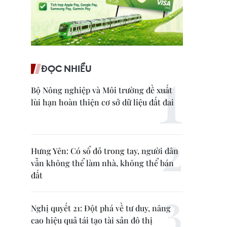
ĐỌC NHIỀU
Bộ Nông nghiệp và Môi trường đề xuất
lùi hạn hoàn thiện cơ sở dữ liệu đất đai
Hưng Yên: Có sổ đỏ trong tay, người dân
vẫn không thể làm nhà, không thể bán
đất
Nghị quyết 21: Đột phá về tư duy, nâng
cao hiệu quả tái tạo tài sản đô thị