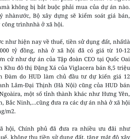
nmà không bị bắt buộc phải mua của dự án nào.
lý nhànước, Bộ xây dựng sẽ kiểm soát giá bán,
 công trìnhnhà ở xã hội.
 như hiện nay về thuế, tiền sử dụng đất, nhấtlà
.000 tỷ đồng, nhà ở xã hội đã có giá từ 10-12
Đơn cử như dự án của Tập đoàn CEO tại Quốc Oai
n Khu đô thị Đặng Xá của Viglacera bán 8,5 triệu
h Đàm do HUD làm chủ đầu tư dự kiến giá 12
hanh Lâm-Đại Thịnh (Hà Nội) cũng của HUD bán
. Ngoàira, một số tỉnh thành khác như Hưng Yên,
n, Bắc Ninh,…cũng đưa ra các dự án nhà ở xã hội
ng/m2.
xã hội, Chính phủ đã đưa ra nhiều ưu đãi như
uế, không thu tiền sử dụng đất, tăng mật độ xây