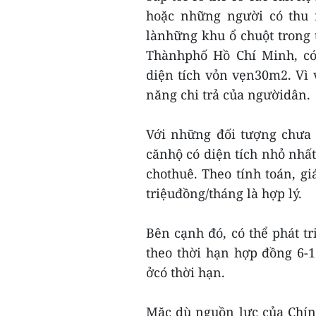
hoặc những người có thu 
lànhững khu ổ chuột trong t
Thànhphố Hồ Chí Minh, có
diện tích vỏn vẹn30m2. Vì
năng chi trả của ngườidân.
Với những đối tượng chưa
cănhộ có diện tích nhỏ nhất 
chothuê. Theo tính toán, g
triệuđồng/tháng là hợp lý.
Bên cạnh đó, có thể phát tr
theo thời hạn hợp đồng 6-
ởcó thời hạn.
Mặc dù nguồn lực của Chí