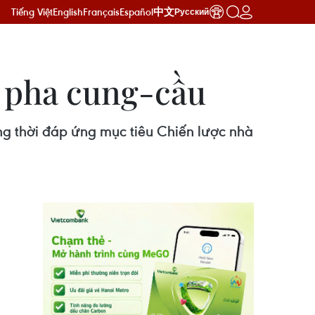
Tiếng Việt
English
Français
Español
中文
Русский
h pha cung-cầu
ồng thời đáp ứng mục tiêu Chiến lược nhà