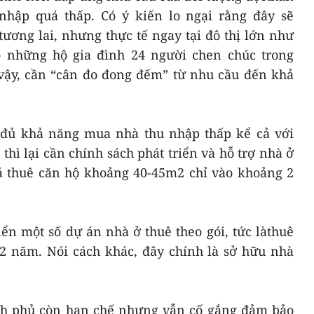
nhập quá thấp. Có ý kiến lo ngại rằng đây sẽ
ương lai, nhưng thực tế ngay tại đô thị lớn như
 những hộ gia đình 24 người chen chúc trong
 vậy, cần “cân đo đong đếm” từ nhu cầu đến khả
 đủ khả năng mua nhà thu nhập thấp kể cả với
thì lại cần chính sách phát triển và hỗ trợ nhà ở
iá thuê căn hộ khoảng 40-45m2 chỉ vào khoảng 2
iển một số dự án nhà ở thuê theo gói, tức làthuê
12 năm. Nói cách khác, đây chính là sở hữu nhà
nh phủ còn hạn chế nhưng vẫn cố gắng đảm bảo