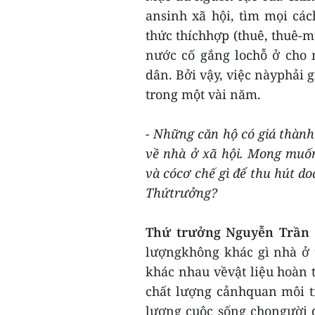
ansinh xã hội, tìm mọi cá
thức thíchhợp (thuê, thuê
nước cố gắng lochỗ ở cho 
dân. Bởi vậy, việc nàyphải 
trong một vài năm.
- Những căn hộ có giá thành
về nhà ở xã hội. Mong muố
và cócơ chế gì để thu hút do
Thứtrưởng?
Thứ trưởng Nguyễn Trần
lượngkhông khác gì nhà ở 
khác nhau vềvật liệu hoàn t
chất lượng cảnhquan môi t
lượng cuộc sống chongười 