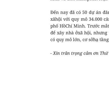
Đến nay đã có 50 dự án đă
xãhội với quy mô 34.000 căn
phố HồChí Minh. Trước mắt,
để xây nhà ởxã hội, nhưng
có quy mô lớn, cơ sởhạ tầng
- Xin trân trọng cảm ơn Thứ