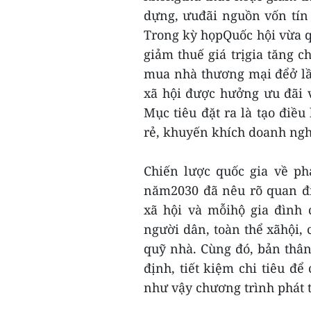
dựng, ưuđãi nguồn vốn tín 
Trong kỳ họpQuốc hội vừa q
giảm thuế giá trịgia tăng c
mua nhà thương mại đểở lầ
xã hội được hưởng ưu đãi 
Mục tiêu đặt ra là tạo điề
rẻ, khuyến khích doanh nghi
Chiến lược quốc gia về p
năm2030 đã nêu rõ quan đ
xã hội và mỗihộ gia đình
người dân, toàn thể xãhội, 
quỹ nhà. Cùng đó, bản thân
định, tiết kiệm chi tiêu đ
như vậy chương trình phát t